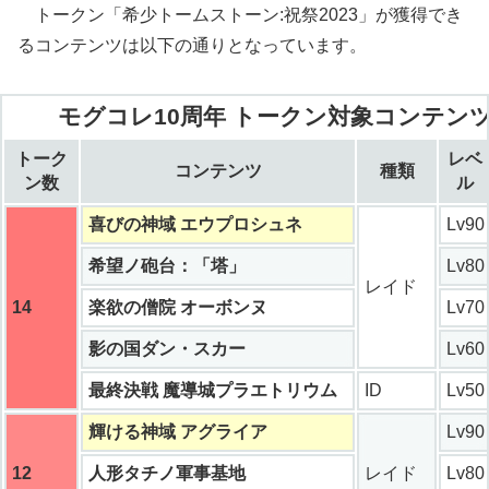
トークン「希少トームストーン:祝祭2023」が獲得でき
るコンテンツは以下の通りとなっています。
モグコレ10周年 トークン対象コンテン
トーク
レベ
コンテンツ
種類
ン数
ル
喜びの神域 エウプロシュネ
Lv90
希望ノ砲台：「塔」
Lv80
レイド
14
楽欲の僧院 オーボンヌ
Lv70
影の国ダン・スカー
Lv60
最終決戦 魔導城プラエトリウム
ID
Lv50
輝ける神域 アグライア
Lv90
12
人形タチノ軍事基地
レイド
Lv80