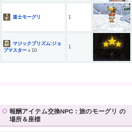
道士モーグリ
1
マジックプリズム:ジョ
1
ブマスター
ｘ10
報酬アイテム交換NPC：旅のモーグリ の
場所＆座標