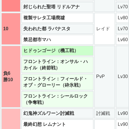
封じられた聖塔 リドルアナ
Lv70
複製サレタ工場廃墟
Lv80
10
失われた都 ラバナスタ
レイド
Lv70
禁忌都市マハ
Lv60
ヒドゥンゴージ（機工戦）
フロントライン：オンサル・ハ
カイル（終節戦）
負6
PvP
Lv30
フロントライン：フィールド・
勝10
オブ・グローリー（砕氷戦）
フロントライン：シールロック
（争奪戦）
幻鬼神ズルワーン討滅戦
討滅戦
Lv90
最終幻想 レムナント
Lv90