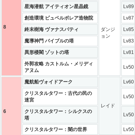
星海潜航 アイティオン星晶鏡
Lv89
創造環境 ピュペルボレア造物院
Lv87
8
終末樹海 ヴァナスパティ
ダンジ
Lv85
ョン
魔導神門 バイブルの塔
Lv83
異形楼閣 ゾットの塔
Lv81
外郭攻略 カストルム・メリディ
Lv50
アヌム
魔航船ヴォイドアーク
Lv60
クリスタルタワー：古代の民の
Lv50
迷宮
レイド
6
クリスタルタワー：シルクスの
Lv50
塔
クリスタルタワー：闇の世界
Lv50