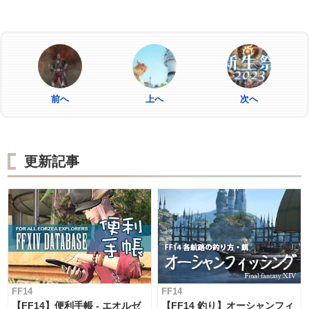
前へ
上へ
次へ
更新記事
FF14
FF14
【FF14】便利手帳 - エオルゼ
【FF14 釣り】オーシャンフィ