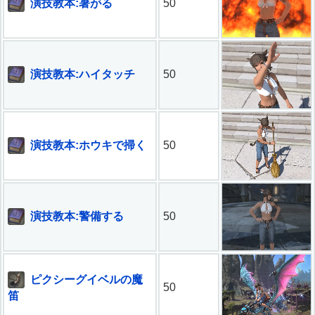
演技教本:暑がる
50
演技教本:ハイタッチ
50
演技教本:ホウキで掃く
50
演技教本:警備する
50
ピクシーグイベルの魔
50
笛