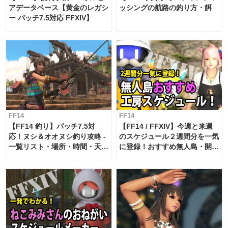
アデータベース【黄金のレガシ
ッシングの航路の釣り方・餌
ー パッチ7.5対応 FFXIV】
FF14
FF14
【FF14 釣り】パッチ7.5対
【FF14 / FFXIV】今週と来週
応！ヌシ＆オオヌシ釣り攻略 -
のスケジュール２週間分を一気
一覧リスト・場所・時間・天
に登録！おすすめ無人島・開拓
候・条件など まとめ
工房スケジュール【パッチ7.x
対応 / 毎週更新中】