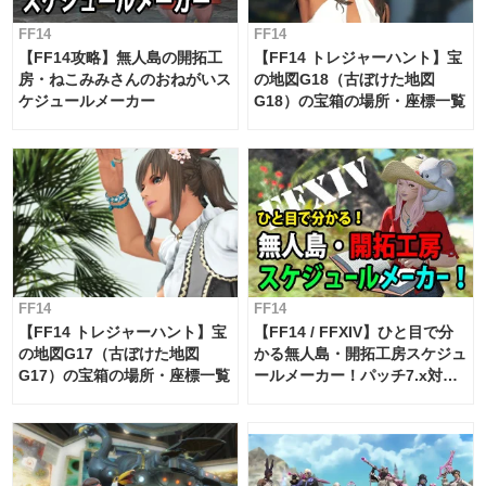
FF14
FF14
【FF14攻略】無人島の開拓工
【FF14 トレジャーハント】宝
房・ねこみみさんのおねがいス
の地図G18（古ぼけた地図
ケジュールメーカー
G18）の宝箱の場所・座標一覧
FF14
FF14
【FF14 トレジャーハント】宝
【FF14 / FFXIV】ひと目で分
の地図G17（古ぼけた地図
かる無人島・開拓工房スケジュ
G17）の宝箱の場所・座標一覧
ールメーカー！パッチ7.x対応
【島産品・貿易ツール】