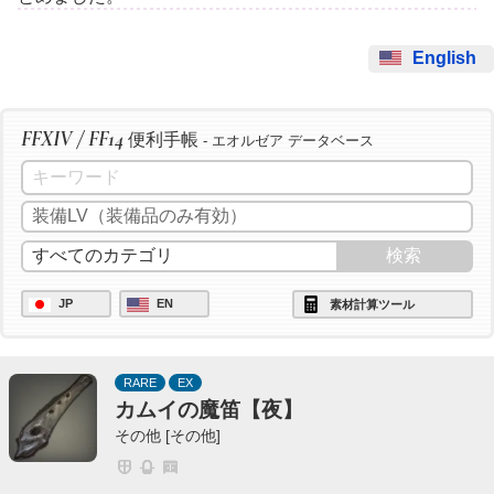
English
FFXIV / FF14
便利手帳
- エオルゼア データベース
JP
EN
素材計算ツール
RARE
EX
カムイの魔笛【夜】
その他 [その他]