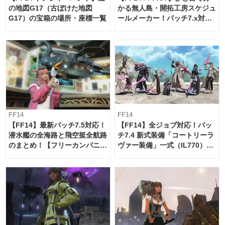
の地図G17（古ぼけた地図
かる無人島・開拓工房スケジュ
G17）の宝箱の場所・座標一覧
ールメーカー！パッチ7.x対応
【島産品・貿易ツール】
FF14
FF14
【FF14】最新パッチ7.5対応！
【FF14】全ジョブ対応！パッ
潜水艦の全海路と飛空挺全航路
チ7.4 新式装備「コートリーラ
のまとめ！【フリーカンパニ
ヴァー装備」一式（IL770）の
ー・サブマリンボイジャー】
必要素材一覧