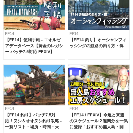
FF14
FF14
【FF14】便利手帳 - エオルゼ
【FF14 釣り】オーシャンフィ
アデータベース【黄金のレガシ
ッシングの航路の釣り方・餌
ー パッチ7.5対応 FFXIV】
FF14
FF14
【FF14 釣り】パッチ7.5対
【FF14 / FFXIV】今週と来週
応！ヌシ＆オオヌシ釣り攻略 -
のスケジュール２週間分を一気
一覧リスト・場所・時間・天
に登録！おすすめ無人島・開拓
候・条件など まとめ
工房スケジュール【パッチ7.x