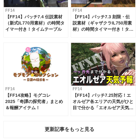
FF14
FF14
【FF14】パッチ7.4 伝説素材
【FF14】パッチ7.3 刻限・伝
（新式IL770用素材）の時間タ
説素材（ギャザクラIL750用素
イマー付き！タイムテーブル
材）の時間タイマー付き！タイ
ムテーブル
FF14
FF14
【FF14攻略】モグコレ
【FF14】パッチ7.25対応！エ
2025「奇譚の探究者」まとめ
オルゼア各エリアの天気がひと
＆報酬アイテム！
目で分かる「エオルゼア天気予
報」！
更新記事をもっと見る