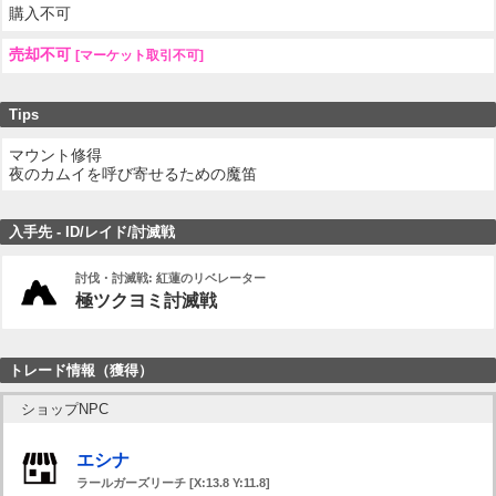
購入不可
売却不可
[マーケット取引不可]
Tips
マウント修得
夜のカムイを呼び寄せるための魔笛
入手先 - ID/レイド/討滅戦
討伐・討滅戦: 紅蓮のリベレーター
極ツクヨミ討滅戦
トレード情報（獲得）
ショップNPC
エシナ
ラールガーズリーチ [X:13.8 Y:11.8]