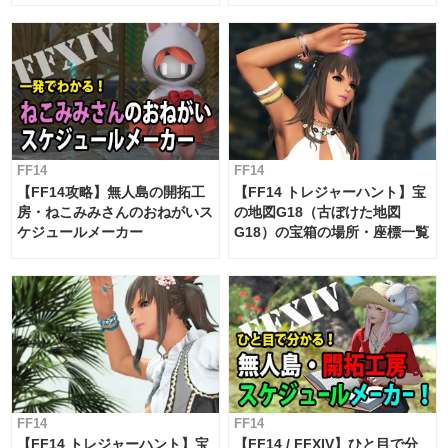
対応 / 毎週更新中】
FF14
FF14
【FF14攻略】無人島の開拓工
【FF14 トレジャーハント】宝
房・ねこみみさんのおねがいス
の地図G18（古ぼけた地図
ケジュールメーカー
G18）の宝箱の場所・座標一覧
FF14
FF14
【FF14 トレジャーハント】宝
【FF14 / FFXIV】ひと目で分