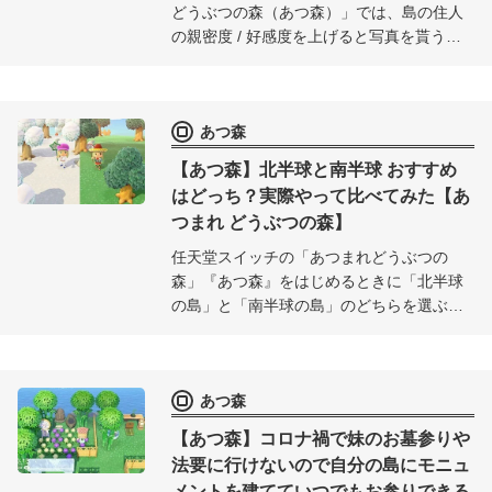
どうぶつの森（あつ森）」では、島の住人
の親密度 / 好感度を上げると写真を貰うこ
とができる。どうやったら効率よく好感度 /
親密度を上げて最短何日で写真をもらえる
のか、その最新情報をレポート。
あつ森
【あつ森】北半球と南半球 おすすめ
はどっち？実際やって比べてみた【あ
つまれ どうぶつの森】
任天堂スイッチの「あつまれどうぶつの
森」『あつ森』をはじめるときに「北半球
の島」と「南半球の島」のどちらを選ぶの
がおすすめか？実際に両方の島をやってみ
た感想を詳しく書いてみたので、悩んでい
る人は参考にしてくださいね。
あつ森
【あつ森】コロナ禍で妹のお墓参りや
法要に行けないので自分の島にモニュ
メントを建てていつでもお参りできる