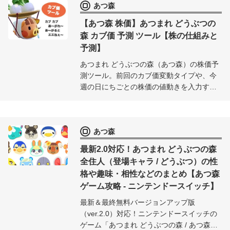
あつ森
【あつ森 株価】あつまれ どうぶつの
森 カブ価 予測 ツール【株の仕組みと
予測】
あつまれ どうぶつの森（あつ森）の株価予
測ツール。前回のカブ価変動タイプや、今
週の日にちごとの株価の値動きを入力する
と「波型」「跳ね小型」「跳ね大型」「減
少型」の確率や、今後の株価変動を絞り込
んで予測し、カブの売り時がグラフ付きで
あつ森
一目で分かります。
最新2.0対応！あつまれ どうぶつの森
全住人（登場キャラ / どうぶつ）の性
格や趣味・相性などのまとめ【あつ森
ゲーム攻略 - ニンテンドースイッチ】
最新＆最終無料バージョンアップ版
（ver.2.0）対応！ニンテンドースイッチの
ゲーム「あつまれ どうぶつの森 / あつ森」