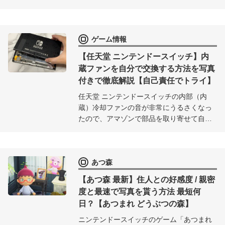
選び方や、初期の動物キャラ選別のための
リセマラ方法、実際に私がやったリセマラ
結果報告も掲載。はたして何回目で自分が
ゲーム情報
望んだどうぶつキャラを選べるのか？
【任天堂 ニンテンドースイッチ】内
蔵ファンを自分で交換する方法を写真
付きで徹底解説【自己責任でトライ】
任天堂 ニンテンドースイッチの内部（内
蔵）冷却ファンの音が非常にうるさくなっ
たので、アマゾンで部品を取り寄せて自分
で分解して修理することにした。その自分
でスイッチの冷却ファンを修理する方法の
一部始終を公開。なお、自分で修理する場
あつ森
合、壊れても誰も助けてくれないので自己
責任でトライしよう。
【あつ森 最新】住人との好感度 / 親密
度と最速で写真を貰う方法 最短何
日？【あつまれ どうぶつの森】
ニンテンドースイッチのゲーム「あつまれ