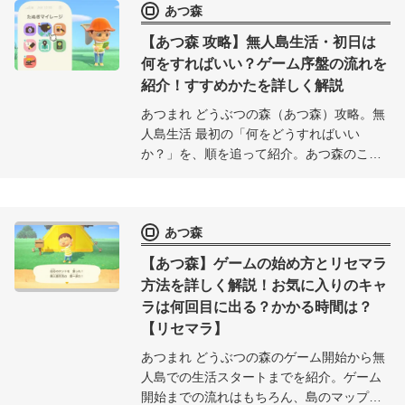
あつ森
もひと目でチェック可能。
【あつ森 攻略】無人島生活・初日は
何をすればいい？ゲーム序盤の流れを
紹介！すすめかたを詳しく解説
あつまれ どうぶつの森（あつ森）攻略。無
人島生活 最初の「何をどうすればいい
か？」を、順を追って紹介。あつ森のこの
最初の無人島での活動を通して、ゲームの
進め方などに馴染んでいこう。
あつ森
【あつ森】ゲームの始め方とリセマラ
方法を詳しく解説！お気に入りのキャ
ラは何回目に出る？かかる時間は？
【リセマラ】
あつまれ どうぶつの森のゲーム開始から無
人島での生活スタートまでを紹介。ゲーム
開始までの流れはもちろん、島のマップの