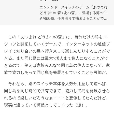
ニンテンドースイッチのゲーム「あつまれ
どうぶつの森 / あつ森」に登場する海の生
き物図鑑。今素潜りで捕まえることができ
る海の生き物はもちろん、各月ごとの海の
生き物情報を価格（売値）、影、出現時間
付きで紹介。今月でいなくなる海の生き物
この「あつまれ どうぶつの森」は、自分だけの島をコ
もひと目でチェック可能。
ツコツと開拓していくゲームで、インターネットの通信プ
レイで知り合いの島へ行き来して楽しんだりすることがで
きる。また同じ島には最大で8人まで住人になることがで
きるので、例えば家族みんなで同じ島の住人になって、家
族で協力しあって同じ島を発展させていくことも可能だ。
それなら、別のスイッチ本体を人数分用意して遊べば、
同じ島を同じ時間で共有できて、協力して島を発展させら
れるので楽しいだろうなぁ・・・と想像してたんだけど、
現実は違っていて愕然としてしまった（涙）。