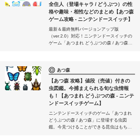
全住人（登場キャラ / どうぶつ）の性
格や趣味・相性などのまとめ【あつ森
ゲーム攻略 - ニンテンドースイッチ】
最新＆最終無料バージョンアップ版
（ver.2.0）対応！ニンテンドースイッチの
ゲーム「あつまれ どうぶつの森 / あつ森」
に登場する、住人 / 動物の情報をまとめま
した。性格、趣味、口癖、好きな服タイプ
や色、相性、そして家の外観など、全413
あつ森
キャラの情報をデータベース化してお届
け。
【あつ森 攻略】値段（売値）付きの
虫図鑑。今捕まえられる旬な虫情報
も！【あつまれ どうぶつの森 - ニンテ
ンドースイッチゲーム】
ニンテンドースイッチのゲーム「あつまれ
どうぶつの森 / あつ森」に登場する虫図
鑑。今見つけることができる昆虫はもちろ
ん、各月ごとの昆虫情報を価格（売値）、