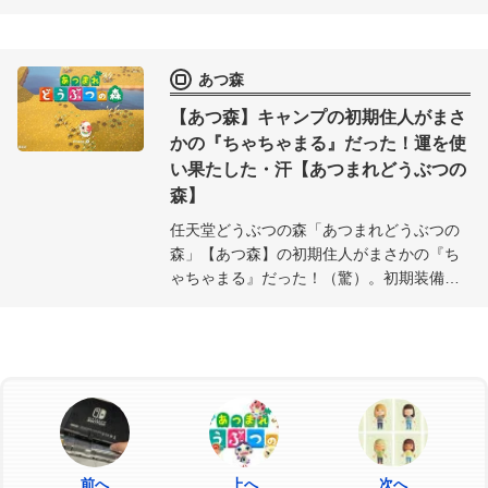
変なことになったのでその様子を詳しく解
説。ちゃちゃまるなど住人は無事なのか？
あつ森
【あつ森】キャンプの初期住人がまさ
かの『ちゃちゃまる』だった！運を使
い果たした・汗【あつまれどうぶつの
森】
任天堂どうぶつの森「あつまれどうぶつの
森」【あつ森】の初期住人がまさかの『ち
ゃちゃまる』だった！（驚）。初期装備
（初期服）のリセマラしたから住人は諦め
てたのに、、、。これは1年分の運を使い果
たしてしまったかも（汗）。でも嬉しい
♪『ちゃちゃまるぅー！ちゃんとログインす
るよぉ』
前へ
上へ
次へ