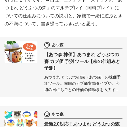
つまれ どうぶつの森」のマルチプレイ（同時プレイ）に
ついての仕組みについての説明と、家族で一緒に遊ぶとき
の不満について、書き綴っておきたいと思う。
あつ森
【あつ森 株価】あつまれ どうぶつの
森 カブ価 予測 ツール【株の仕組みと
予測】
あつまれ どうぶつの森（あつ森）の株価予
測ツール。前回のカブ価変動タイプや、今
週の日にちごとの株価の値動きを入力する
と「波型」「跳ね小型」「跳ね大型」「減
少型」の確率や、今後の株価変動を絞り込
んで予測し、カブの売り時がグラフ付きで
あつ森
一目で分かります。
最新2.0対応！あつまれ どうぶつの森