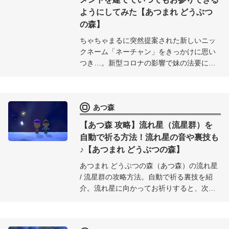
ようにしてみた【あつまれ どうぶつ
の森】
ちゃちゃまるに突然提案された新しいニッ
クネーム「ネーチャン」をきっかけに思い
つき…。新型コロナの影響で妹の法要に参
加できないので「あつ森」の中に「いつで
もお参りできるお墓のようなメモリアルス
ペース」を作った。
あつ森
【あつ森 攻略】流れ星（流星群）を
自動で祈る方法！流れ星の音や裏技も
♪【あつまれ どうぶつの森】
あつまれ どうぶつの森（あつ森）の流れ星
/ 流星群の攻略方法。自動で祈る裏技を紹
介。流れ星に向かってお祈りすると、次の
日に「ほしのかけら」を入手することがで
きるが、流れ星の発生条件や、実際に流れ
星が流れたときの音なども紹介したいと思