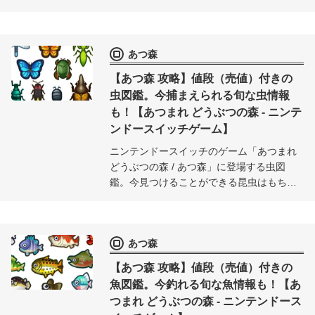
に登場する、住人 / 動物の情報をまとめま
した。性格、趣味、口癖、好きな服タイプ
や色、相性、そして家の外観など、全413
あつ森
キャラの情報をデータベース化してお届
け。
【あつ森 攻略】値段（売値）付きの
虫図鑑。今捕まえられる旬な虫情報
も！【あつまれ どうぶつの森 - ニンテ
ンドースイッチゲーム】
ニンテンドースイッチのゲーム「あつまれ
どうぶつの森 / あつ森」に登場する虫図
鑑。今見つけることができる昆虫はもちろ
ん、各月ごとの昆虫情報を価格（売値）、
出現時間付きで紹介。今月でいなくなる虫
もひと目でチェック可能。
あつ森
【あつ森 攻略】値段（売値）付きの
魚図鑑。今釣れる旬な魚情報も！【あ
つまれ どうぶつの森 - ニンテンドース