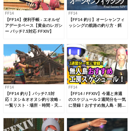
FF14
FF14
【FF14】便利手帳 - エオルゼ
【FF14 釣り】オーシャンフィ
アデータベース【黄金のレガシ
ッシングの航路の釣り方・餌
ー パッチ7.5対応 FFXIV】
FF14
FF14
【FF14 釣り】パッチ7.5対
【FF14 / FFXIV】今週と来週
応！ヌシ＆オオヌシ釣り攻略 -
のスケジュール２週間分を一気
一覧リスト・場所・時間・天
に登録！おすすめ無人島・開拓
候・条件など まとめ
工房スケジュール【パッチ7.x
対応 / 毎週更新中】