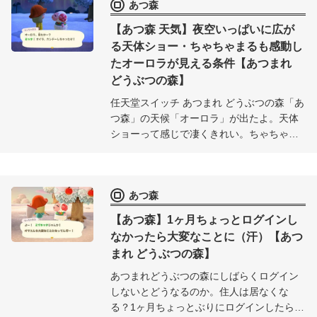
あつ森
う。
【あつ森 天気】夜空いっぱいに広が
る天体ショー・ちゃちゃまるも感動し
たオーロラが見える条件【あつまれ
どうぶつの森】
任天堂スイッチ あつまれ どうぶつの森「あ
つ森」の天候「オーロラ」が出たよ。天体
ショーって感じで凄くきれい。ちゃちゃま
るも感動したオーロラ。出現する条件もま
とめてみたよ。
あつ森
【あつ森】1ヶ月ちょっとログインし
なかったら大変なことに（汗）【あつ
まれ どうぶつの森】
あつまれどうぶつの森にしばらくログイン
しないとどうなるのか。住人は居なくな
る？1ヶ月ちょっとぶりにログインしたら大