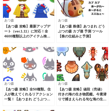
あつ森
あつ森
【あつ森 攻略】最新アップデ
【あつ森 株価】あつまれ どう
ート（ver.1.11）に対応！全
ぶつの森 カブ価 予測 ツール
4600種類以上のアイテム検索
【株の仕組みと予測】
【あつまれ どうぶつの森】
あつ森
あつ森
【あつ森 攻略】全50種類。住
【あつ森 攻略】値段（売値）
人が教えてくれるリアクション
付きの海の生き物図鑑。今素潜
一覧！【あつまれ どうぶつの
りで捕まえられる旬な海の生き
森】
物情報も！【あつまれ どうぶ
つの森 - ニンテンドースイッチ