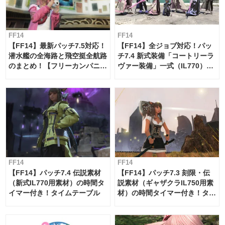
FF14
FF14
【FF14】最新パッチ7.5対応！
【FF14】全ジョブ対応！パッ
潜水艦の全海路と飛空挺全航路
チ7.4 新式装備「コートリーラ
のまとめ！【フリーカンパニ
ヴァー装備」一式（IL770）の
ー・サブマリンボイジャー】
必要素材一覧
FF14
FF14
【FF14】パッチ7.4 伝説素材
【FF14】パッチ7.3 刻限・伝
（新式IL770用素材）の時間タ
説素材（ギャザクラIL750用素
イマー付き！タイムテーブル
材）の時間タイマー付き！タイ
ムテーブル