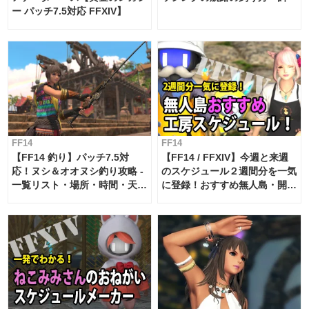
ー パッチ7.5対応 FFXIV】
FF14
FF14
【FF14 釣り】パッチ7.5対
【FF14 / FFXIV】今週と来週
応！ヌシ＆オオヌシ釣り攻略 -
のスケジュール２週間分を一気
一覧リスト・場所・時間・天
に登録！おすすめ無人島・開拓
候・条件など まとめ
工房スケジュール【パッチ7.x
対応 / 毎週更新中】