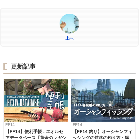
際の出現場所のマップとともにお届けしま
す。
上へ
更新記事
FF14
FF14
【FF14】便利手帳 - エオルゼ
【FF14 釣り】オーシャンフィ
アデータベース【黄金のレガシ
ッシングの航路の釣り方・餌