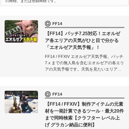
の商標、または登録商標です。
FF14
【FF14】パッチ7.25対応！エオルゼ
ア各エリアの天気がひと目で分かる
「エオルゼア天気予報」！
FF14 / FFXIV エオルゼア天気予報。パッチ
7.x までの無人島を含むエオルゼアの各エリ
アの天気予報です。天気を見たいエリアを
選択するだけで、リアル時間1ヶ月以上先の
天気まで確認できます。
FF14
【FF14 / FFXIV】制作アイテムの元素
材を一発計算できるツール・最大20件
まで同時検索【クラフター レベル上
げ グラカン納品に便利】