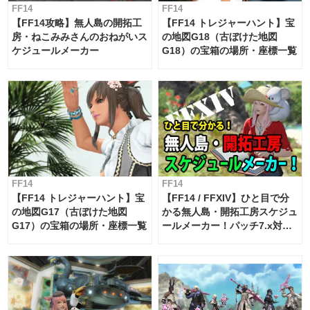
FF14
FF14
【FF14攻略】無人島の開拓工
【FF14 トレジャーハント】宝
房・ねこみみさんのおねがいス
の地図G18（古ぼけた地図
ケジュールメーカー
G18）の宝箱の場所・座標一覧
FF14
FF14
【FF14 トレジャーハント】宝
【FF14 / FFXIV】ひと目で分
の地図G17（古ぼけた地図
かる無人島・開拓工房スケジュ
G17）の宝箱の場所・座標一覧
ールメーカー！パッチ7.x対応
【島産品・貿易ツール】