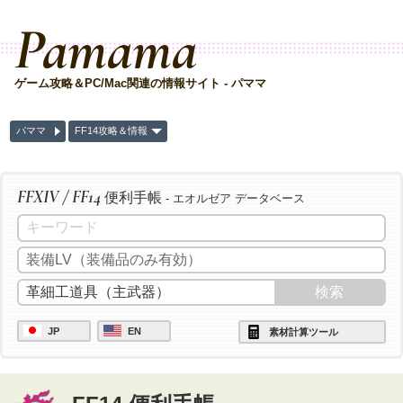
Pamama
ゲーム攻略＆PC/Mac関連の情報サイト - パママ
パママ
FF14攻略＆情報
FFXIV / FF14
便利手帳
- エオルゼア データベース
JP
EN
素材計算ツール