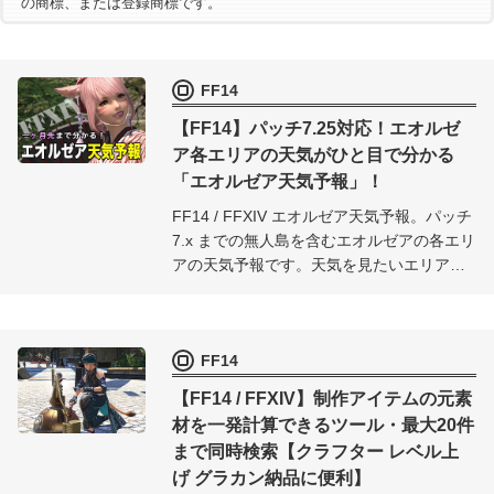
の商標、または登録商標です。
FF14
【FF14】パッチ7.25対応！エオルゼ
ア各エリアの天気がひと目で分かる
「エオルゼア天気予報」！
FF14 / FFXIV エオルゼア天気予報。パッチ
7.x までの無人島を含むエオルゼアの各エリ
アの天気予報です。天気を見たいエリアを
選択するだけで、リアル時間1ヶ月以上先の
天気まで確認できます。
FF14
【FF14 / FFXIV】制作アイテムの元素
材を一発計算できるツール・最大20件
まで同時検索【クラフター レベル上
げ グラカン納品に便利】