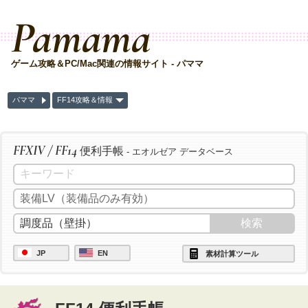
Pamama
ゲーム攻略＆PC/Mac関連の情報サイト - パママ
パママ
FF14攻略＆情報
FFXIV / FF14
便利手帳
- エオルゼア データベース
JP
EN
素材計算ツール