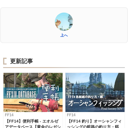
際の出現場所のマップとともにお届けしま
す。
上へ
更新記事
FF14
FF14
【FF14】便利手帳 - エオルゼ
【FF14 釣り】オーシャンフィ
アデータベース【黄金のレガシ
ッシングの航路の釣り方・餌