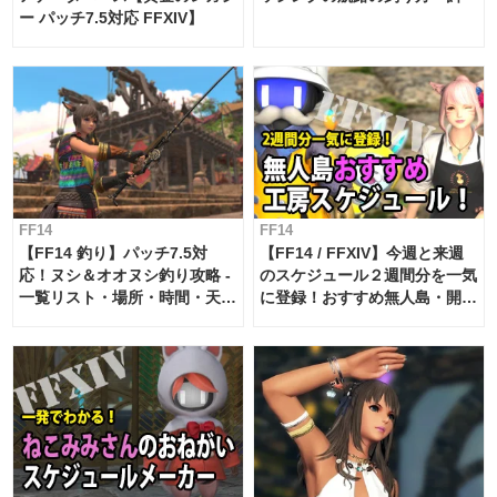
ー パッチ7.5対応 FFXIV】
FF14
FF14
【FF14 釣り】パッチ7.5対
【FF14 / FFXIV】今週と来週
応！ヌシ＆オオヌシ釣り攻略 -
のスケジュール２週間分を一気
一覧リスト・場所・時間・天
に登録！おすすめ無人島・開拓
候・条件など まとめ
工房スケジュール【パッチ7.x
対応 / 毎週更新中】