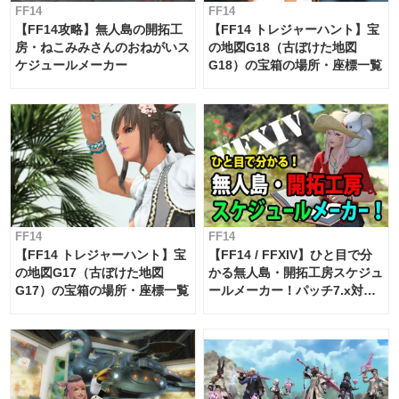
FF14
FF14
【FF14攻略】無人島の開拓工
【FF14 トレジャーハント】宝
房・ねこみみさんのおねがいス
の地図G18（古ぼけた地図
ケジュールメーカー
G18）の宝箱の場所・座標一覧
FF14
FF14
【FF14 トレジャーハント】宝
【FF14 / FFXIV】ひと目で分
の地図G17（古ぼけた地図
かる無人島・開拓工房スケジュ
G17）の宝箱の場所・座標一覧
ールメーカー！パッチ7.x対応
【島産品・貿易ツール】