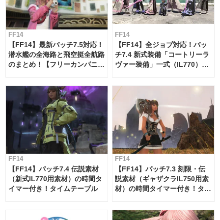
FF14
FF14
【FF14】最新パッチ7.5対応！
【FF14】全ジョブ対応！パッ
潜水艦の全海路と飛空挺全航路
チ7.4 新式装備「コートリーラ
のまとめ！【フリーカンパニ
ヴァー装備」一式（IL770）の
ー・サブマリンボイジャー】
必要素材一覧
FF14
FF14
【FF14】パッチ7.4 伝説素材
【FF14】パッチ7.3 刻限・伝
（新式IL770用素材）の時間タ
説素材（ギャザクラIL750用素
イマー付き！タイムテーブル
材）の時間タイマー付き！タイ
ムテーブル