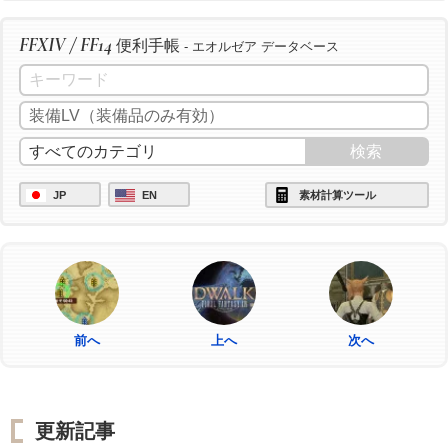
FFXIV / FF14
便利手帳
- エオルゼア データベース
JP
EN
素材計算ツール
前へ
上へ
次へ
更新記事