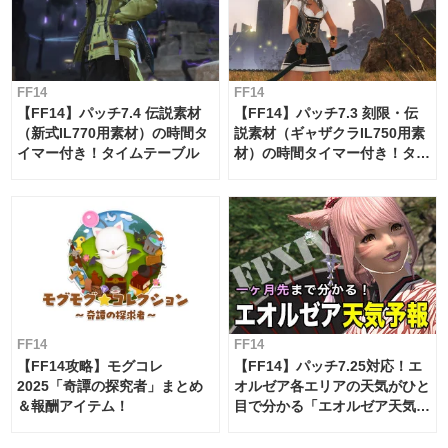
FF14
FF14
【FF14】パッチ7.4 伝説素材
【FF14】パッチ7.3 刻限・伝
（新式IL770用素材）の時間タ
説素材（ギャザクラIL750用素
イマー付き！タイムテーブル
材）の時間タイマー付き！タイ
ムテーブル
FF14
FF14
【FF14攻略】モグコレ
【FF14】パッチ7.25対応！エ
2025「奇譚の探究者」まとめ
オルゼア各エリアの天気がひと
＆報酬アイテム！
目で分かる「エオルゼア天気予
報」！