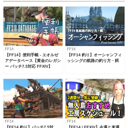
FF14
FF14
【FF14】便利手帳 - エオルゼ
【FF14 釣り】オーシャンフィ
アデータベース【黄金のレガシ
ッシングの航路の釣り方・餌
ー パッチ7.5対応 FFXIV】
FF14
FF14
【FF14 釣り】パッチ7.5対
【FF14 / FFXIV】今週と来週