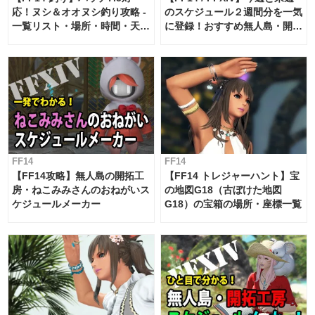
応！ヌシ＆オオヌシ釣り攻略 -
のスケジュール２週間分を一気
一覧リスト・場所・時間・天
に登録！おすすめ無人島・開拓
候・条件など まとめ
工房スケジュール【パッチ7.x
対応 / 毎週更新中】
FF14
FF14
【FF14攻略】無人島の開拓工
【FF14 トレジャーハント】宝
房・ねこみみさんのおねがいス
の地図G18（古ぼけた地図
ケジュールメーカー
G18）の宝箱の場所・座標一覧