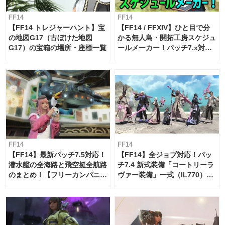
FF14
FF14
【FF14 トレジャーハント】宝
【FF14 / FFXIV】ひと目で分
の地図G17（古ぼけた地図
かる無人島・開拓工房スケジュ
G17）の宝箱の場所・座標一覧
ールメーカー！パッチ7.x対応
【島産品・貿易ツール】
FF14
FF14
【FF14】最新パッチ7.5対応！
【FF14】全ジョブ対応！パッ
潜水艦の全海路と飛空挺全航路
チ7.4 新式装備「コートリーラ
のまとめ！【フリーカンパニ
ヴァー装備」一式（IL770）の
ー・サブマリンボイジャー】
必要素材一覧