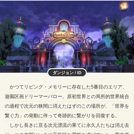
ダンジョン / ID
かつてリビング・メモリーに存在した5番目のエリア、
遊園区画ドリーマーバロー。原初世界との局所的世界統合
の過程で次元の狭間に消えたはずのこの場所が、「世界を
繋ぐ力」の発動に伴って奇跡的に繋がりを回復する。
しかし長きに亘る次元漂流の果てに永久人たちは消え去