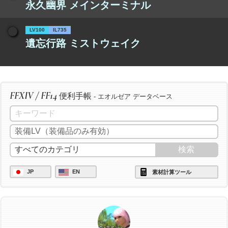
永久幽界 メインターミナル
LV100
IL735
遺忘行路 ミストウェイク
FFXIV / FF14
便利手帳
- エオルゼア データベース
JP
EN
素材計算ツール