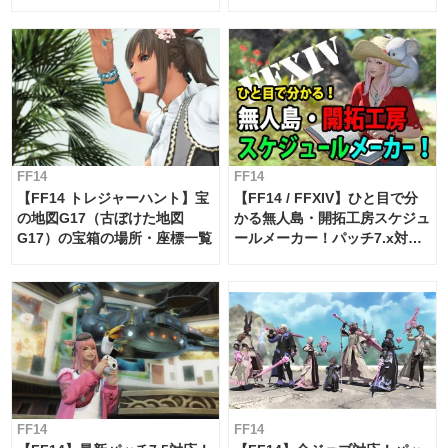
FF14
FF14
【FF14 トレジャーハント】宝
【FF14 / FFXIV】ひと目で分
の地図G17（古ぼけた地図
かる無人島・開拓工房スケジュ
G17）の宝箱の場所・座標一覧
ールメーカー！パッチ7.x対応
【島産品・貿易ツール】
FF14
FF14