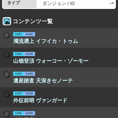
タイプ
コンテンツ一覧
LV91
IL630
濁流遡上 イフイカ・トゥム
LV93
IL635
山嶺登頂 ウォーコー・ゾーモー
LV95
IL640
遺産踏査 天深きセノーテ
LV97
IL645
外征前哨 ヴァンガード
LV99
IL650