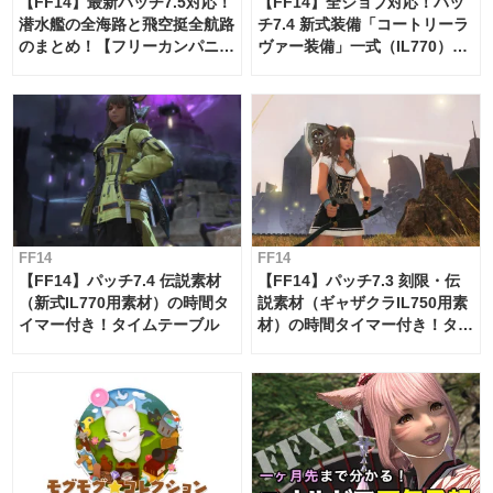
【FF14】最新パッチ7.5対応！
【FF14】全ジョブ対応！パッ
潜水艦の全海路と飛空挺全航路
チ7.4 新式装備「コートリーラ
のまとめ！【フリーカンパニ
ヴァー装備」一式（IL770）の
ー・サブマリンボイジャー】
必要素材一覧
FF14
FF14
【FF14】パッチ7.4 伝説素材
【FF14】パッチ7.3 刻限・伝
（新式IL770用素材）の時間タ
説素材（ギャザクラIL750用素
イマー付き！タイムテーブル
材）の時間タイマー付き！タイ
ムテーブル