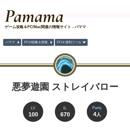
Pamama
ゲーム攻略＆PC/Mac関連の情報サイト - パママ
パママ
FF14攻略＆情報
FF14 便利ツール
悪夢遊園 ストレイバロー
Party
LV
IL
4
100
670
人