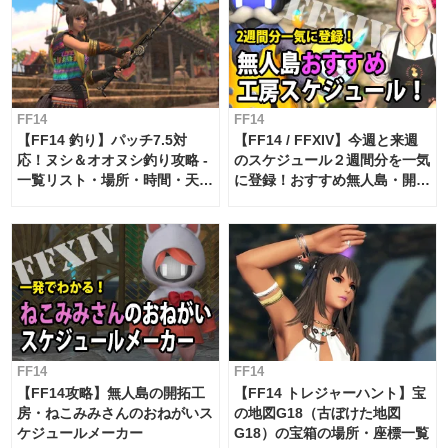
FF14
FF14
【FF14 釣り】パッチ7.5対
【FF14 / FFXIV】今週と来週
応！ヌシ＆オオヌシ釣り攻略 -
のスケジュール２週間分を一気
一覧リスト・場所・時間・天
に登録！おすすめ無人島・開拓
候・条件など まとめ
工房スケジュール【パッチ7.x
対応 / 毎週更新中】
FF14
FF14
【FF14攻略】無人島の開拓工
【FF14 トレジャーハント】宝
房・ねこみみさんのおねがいス
の地図G18（古ぼけた地図
ケジュールメーカー
G18）の宝箱の場所・座標一覧