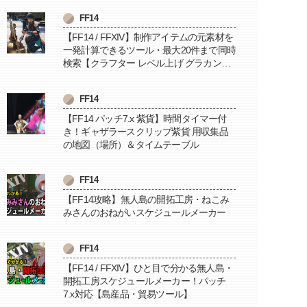
FF14
【FF14 / FFXIV】制作アイテムの元素材を
一発計算できるツール・最大20件まで同時
検索【クラフター レベル上げ グラカン納
品に便利】
FF14
【FF14 パッチ7.x 紫貨】時間タイマー付
き！ギャザラースクリップ紫貨 用収集品
の地図（場所）＆タイムテーブル
FF14
【FF14攻略】無人島の開拓工房・ねこみ
みさんのおねがいスケジュールメーカー
FF14
【FF14 / FFXIV】ひと目で分かる無人島・
開拓工房スケジュールメーカー！パッチ
7.x対応【島産品・貿易ツール】