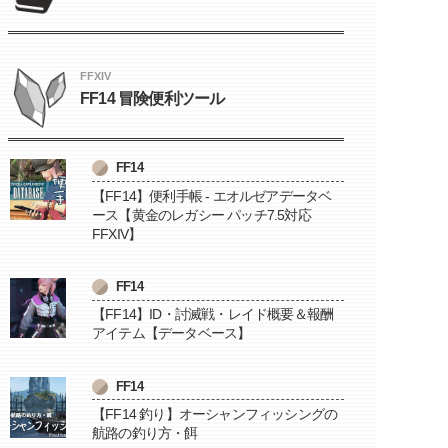
FFXIV
FF14 冒険便利ツール
FF14
【FF14】便利手帳 - エオルゼアデータベ
ース【黄金のレガシー パッチ7.5対応
FFXIV】
FF14
【FF14】ID・討滅戦・レイド概要＆報酬
アイテム【データベース】
FF14
【FF14 釣り】オーシャンフィッシングの
航路の釣り方・餌