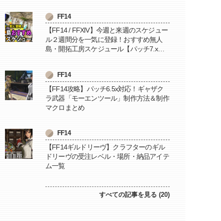
FF14
【FF14 / FFXIV】今週と来週のスケジュー
ル２週間分を一気に登録！おすすめ無人
島・開拓工房スケジュール【パッチ7.x対
応 / 毎週更新中】
FF14
【FF14攻略】パッチ6.5x対応！ギャザク
ラ武器「モーエンツール」制作方法＆制作
マクロまとめ
FF14
【FF14ギルドリーヴ】クラフターのギル
ドリーヴの受注レベル・場所・納品アイテ
ム一覧
すべての記事を見る (20)