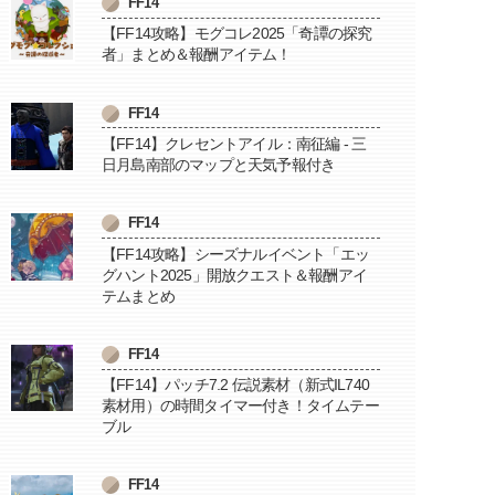
FF14
【FF14攻略】モグコレ2025「奇譚の探究
者」まとめ＆報酬アイテム！
FF14
【FF14】クレセントアイル：南征編 - 三
日月島南部のマップと天気予報付き
FF14
【FF14攻略】シーズナルイベント「エッ
グハント2025」開放クエスト＆報酬アイ
テムまとめ
FF14
【FF14】パッチ7.2 伝説素材（新式IL740
素材用）の時間タイマー付き！タイムテー
ブル
FF14