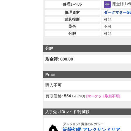
彫金師 Lv9
修理レベル
修理資材
ダークマターG
武具投影
可能
染色
不可
分解
可能
分解
彫金師: 690.00
Price
購入不可
買取価格:
554
Gil (NQ)
[マーケット取引不可]
入手先 - ID/レイド/討滅戦
ダンジョン: 黄金のレガシー
記憶幻想 アレクサンドリア