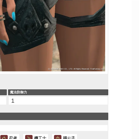
魔法防御力
1
忍者
機工士
踊り子