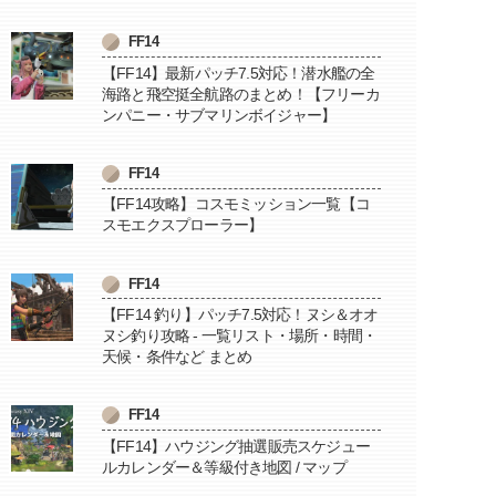
FF14
【FF14】最新パッチ7.5対応！潜水艦の全
海路と飛空挺全航路のまとめ！【フリーカ
ンパニー・サブマリンボイジャー】
FF14
【FF14攻略】コスモミッション一覧【コ
スモエクスプローラー】
FF14
【FF14 釣り】パッチ7.5対応！ヌシ＆オオ
ヌシ釣り攻略 - 一覧リスト・場所・時間・
天候・条件など まとめ
FF14
【FF14】ハウジング抽選販売スケジュー
ルカレンダー＆等級付き地図 / マップ