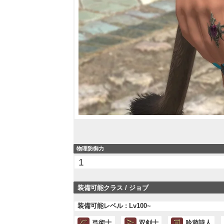
物理防御力
1
装備可能クラス / ジョブ
装備可能レベル : Lv100~
弓術士
双剣士
吟遊詩人