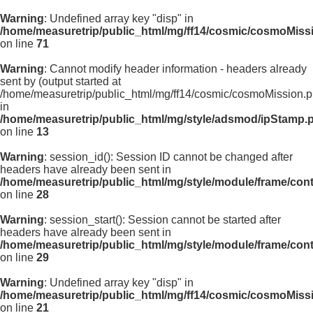
Warning
: Undefined array key "disp" in
/home/measuretrip/public_html/mg/ff14/cosmic/cosmoMiss
on line
71
Warning
: Cannot modify header information - headers already
sent by (output started at
/home/measuretrip/public_html/mg/ff14/cosmic/cosmoMission.p
in
/home/measuretrip/public_html/mg/style/adsmod/ipStamp.
on line
13
Warning
: session_id(): Session ID cannot be changed after
headers have already been sent in
/home/measuretrip/public_html/mg/style/module/frame/con
on line
28
Warning
: session_start(): Session cannot be started after
headers have already been sent in
/home/measuretrip/public_html/mg/style/module/frame/con
on line
29
Warning
: Undefined array key "disp" in
/home/measuretrip/public_html/mg/ff14/cosmic/cosmoMiss
on line
21