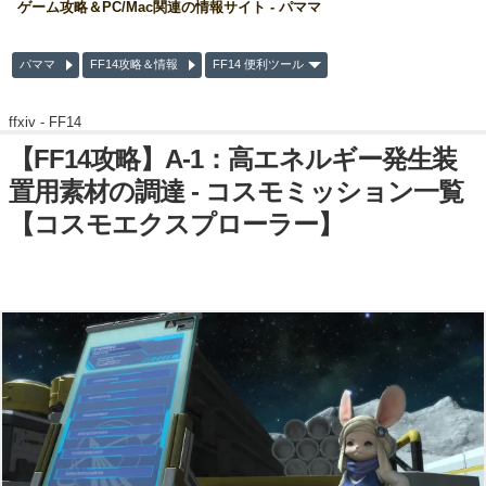
ゲーム攻略＆PC/Mac関連の情報サイト - パママ
パママ
FF14攻略＆情報
FF14 便利ツール
ffxiv -
FF14
【FF14攻略】A-1：高エネルギー発生装
置用素材の調達 - コスモミッション一覧
【コスモエクスプローラー】