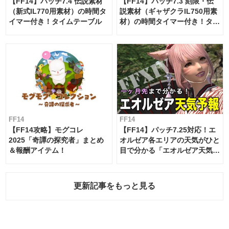
【FF14】パッチ7.4 伝説素材
【FF14】パッチ7.3 刻限・伝
（新式IL770用素材）の時間タ
説素材（ギャザクラIL750用素
イマー付き！タイムテーブル
材）の時間タイマー付き！タイ
ムテーブル
FF14
FF14
【FF14攻略】モグコレ
【FF14】パッチ7.25対応！エ
2025「奇譚の探究者」まとめ
オルゼア各エリアの天気がひと
＆報酬アイテム！
目で分かる「エオルゼア天気予
報」！
更新記事をもっと見る