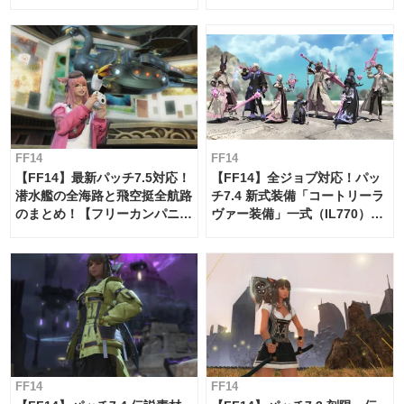
【島産品・貿易ツール】
FF14
FF14
【FF14】最新パッチ7.5対応！
【FF14】全ジョブ対応！パッ
潜水艦の全海路と飛空挺全航路
チ7.4 新式装備「コートリーラ
のまとめ！【フリーカンパニ
ヴァー装備」一式（IL770）の
ー・サブマリンボイジャー】
必要素材一覧
FF14
FF14