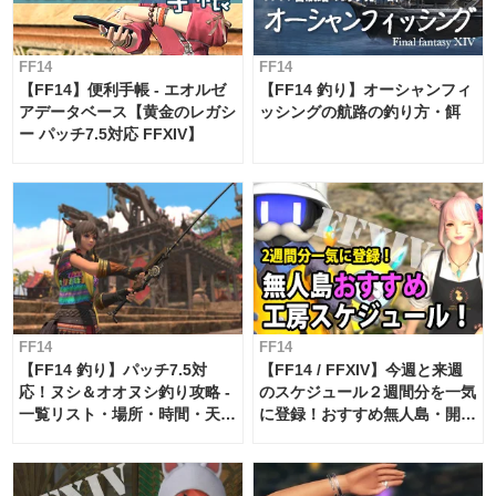
FF14
FF14
【FF14】便利手帳 - エオルゼ
【FF14 釣り】オーシャンフィ
アデータベース【黄金のレガシ
ッシングの航路の釣り方・餌
ー パッチ7.5対応 FFXIV】
FF14
FF14
【FF14 釣り】パッチ7.5対
【FF14 / FFXIV】今週と来週
応！ヌシ＆オオヌシ釣り攻略 -
のスケジュール２週間分を一気
一覧リスト・場所・時間・天
に登録！おすすめ無人島・開拓
候・条件など まとめ
工房スケジュール【パッチ7.x
対応 / 毎週更新中】