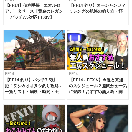
【FF14】便利手帳 - エオルゼ
【FF14 釣り】オーシャンフィ
アデータベース【黄金のレガシ
ッシングの航路の釣り方・餌
ー パッチ7.5対応 FFXIV】
FF14
FF14
【FF14 釣り】パッチ7.5対
【FF14 / FFXIV】今週と来週
応！ヌシ＆オオヌシ釣り攻略 -
のスケジュール２週間分を一気
一覧リスト・場所・時間・天
に登録！おすすめ無人島・開拓
候・条件など まとめ
工房スケジュール【パッチ7.x
対応 / 毎週更新中】