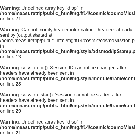
Warning
: Undefined array key "disp" in
/home/measuretrip/public_html/mg/ff14/cosmic/cosmoMiss
on line
71
Warning
: Cannot modify header information - headers already
sent by (output started at
/home/measuretrip/public_html/mg/ff14/cosmic/cosmoMission.p
in
/home/measuretrip/public_html/mg/style/adsmod/ipStamp.
on line
13
Warning
: session_id(): Session ID cannot be changed after
headers have already been sent in
/home/measuretrip/public_html/mg/style/module/frame/con
on line
28
Warning
: session_start(): Session cannot be started after
headers have already been sent in
/home/measuretrip/public_html/mg/style/module/frame/con
on line
29
Warning
: Undefined array key "disp" in
/home/measuretrip/public_html/mg/ff14/cosmic/cosmoMiss
on line
21