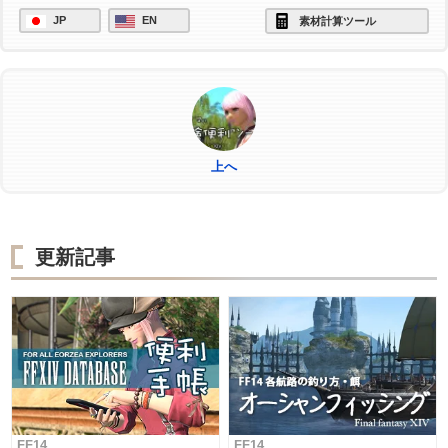
JP
EN
素材計算ツール
上へ
更新記事
FF14
FF14