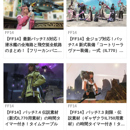
FF14
FF14
【FF14】最新パッチ7.5対応！
【FF14】全ジョブ対応！パッ
潜水艦の全海路と飛空挺全航路
チ7.4 新式装備「コートリーラ
のまとめ！【フリーカンパニ
ヴァー装備」一式（IL770）の
ー・サブマリンボイジャー】
必要素材一覧
FF14
FF14
【FF14】パッチ7.4 伝説素材
【FF14】パッチ7.3 刻限・伝
（新式IL770用素材）の時間タ
説素材（ギャザクラIL750用素
イマー付き！タイムテーブル
材）の時間タイマー付き！タイ
ムテーブル