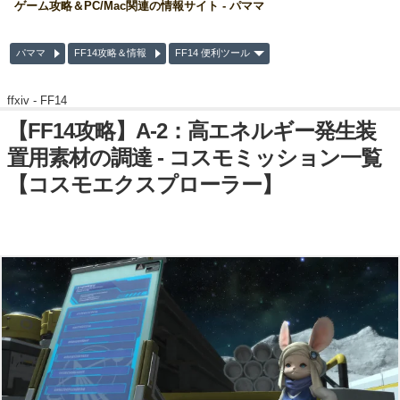
ゲーム攻略＆PC/Mac関連の情報サイト - パママ
パママ
FF14攻略＆情報
FF14 便利ツール
ffxiv -
FF14
【FF14攻略】A-2：高エネルギー発生装
置用素材の調達 - コスモミッション一覧
【コスモエクスプローラー】