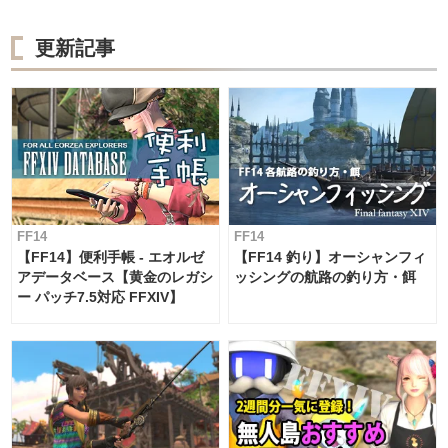
更新記事
FF14
FF14
【FF14】便利手帳 - エオルゼ
【FF14 釣り】オーシャンフィ
アデータベース【黄金のレガシ
ッシングの航路の釣り方・餌
ー パッチ7.5対応 FFXIV】