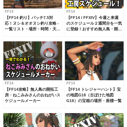
FF14
FF14
【FF14 釣り】パッチ7.5対
【FF14 / FFXIV】今週と来週
応！ヌシ＆オオヌシ釣り攻略 -
のスケジュール２週間分を一気
一覧リスト・場所・時間・天
に登録！おすすめ無人島・開拓
候・条件など まとめ
工房スケジュール【パッチ7.x
対応 / 毎週更新中】
FF14
FF14
【FF14攻略】無人島の開拓工
【FF14 トレジャーハント】宝
房・ねこみみさんのおねがいス
の地図G18（古ぼけた地図
ケジュールメーカー
G18）の宝箱の場所・座標一覧