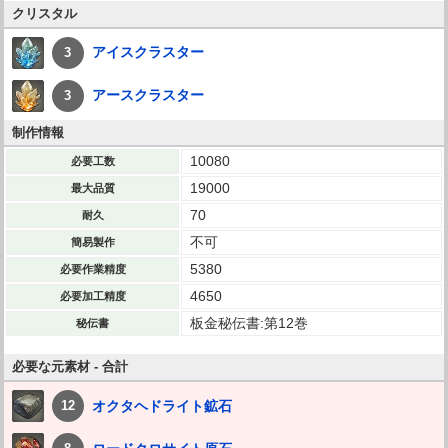
クリスタル
アイスクラスター
3
アースクラスター
3
制作情報
10080
必要工数
19000
最大品質
70
耐久
不可
簡易製作
5380
必要作業精度
4650
必要加工精度
板金秘伝書:第12巻
秘伝書
必要な元素材 - 合計
オクタヘドライト鉱石
12