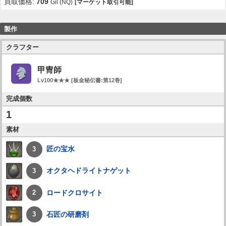
買取価格:
709
Gil (NQ)
[マーケット取引可能]
製作
クラフター
甲冑師
Lv100★★★ [板金秘伝書:第12巻]
完成個数
1
素材
匠の宝水
3
オクタヘドライトナゲット
3
ロードクロサイト
2
石匠の研磨剤
3