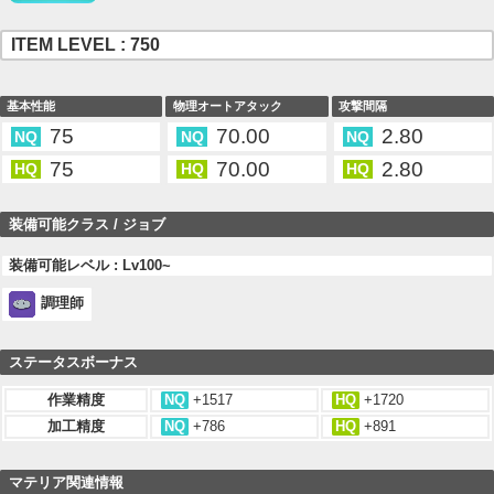
ITEM LEVEL : 750
基本性能
物理オートアタック
攻撃間隔
75
70.00
2.80
NQ
NQ
NQ
75
70.00
2.80
HQ
HQ
HQ
装備可能クラス / ジョブ
装備可能レベル : Lv100~
調理師
ステータスボーナス
作業精度
NQ
+1517
HQ
+1720
加工精度
NQ
+786
HQ
+891
マテリア関連情報