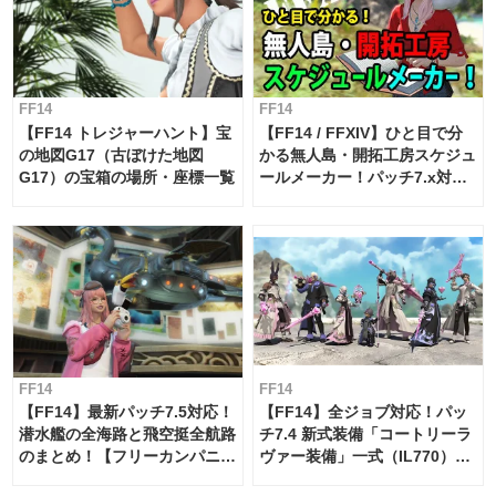
FF14
FF14
【FF14 トレジャーハント】宝
【FF14 / FFXIV】ひと目で分
の地図G17（古ぼけた地図
かる無人島・開拓工房スケジュ
G17）の宝箱の場所・座標一覧
ールメーカー！パッチ7.x対応
【島産品・貿易ツール】
FF14
FF14
【FF14】最新パッチ7.5対応！
【FF14】全ジョブ対応！パッ
潜水艦の全海路と飛空挺全航路
チ7.4 新式装備「コートリーラ
のまとめ！【フリーカンパニ
ヴァー装備」一式（IL770）の
ー・サブマリンボイジャー】
必要素材一覧