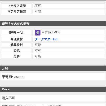
マテリア装着
不可
マテリア精製
可能
修理 / その他の情報
甲冑師 Lv90~
修理レベル
修理資材
ダークマターG8
武具投影
可能
染色
不可
分解
可能
分解
甲冑師: 750.00
Price
購入不可