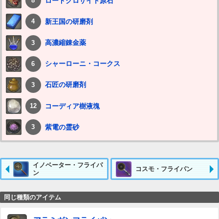
ロードクロサイト原石
8
新王国の研磨剤
4
高濃縮錬金薬
3
シャーローニ・コークス
6
石匠の研磨剤
3
コーディア樹液塊
12
紫電の霊砂
3
イノベーター・フライパ
コスモ・フライパン
ン
同じ種類のアイテム