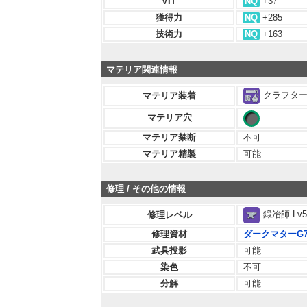
VIT
NQ
+37
獲得力
NQ
+285
技術力
NQ
+163
マテリア関連情報
クラフター 
マテリア装着
マテリア穴
マテリア禁断
不可
マテリア精製
可能
修理 / その他の情報
鍛冶師 Lv5
修理レベル
修理資材
ダークマターG
武具投影
可能
染色
不可
分解
可能