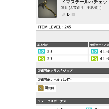
ドマスチールハチェッ
道具 [園芸道具（主武器）]
ITEM LEVEL : 245
基本性能
物理オートア
39
41.
NQ
NQ
39
41.
HQ
HQ
装備可能クラス / ジョブ
装備可能レベル : Lv67~
園芸師
ステータスボーナス