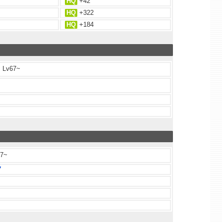
HQ
+42
HQ
+322
HQ
+184
Lv67~
7~
7