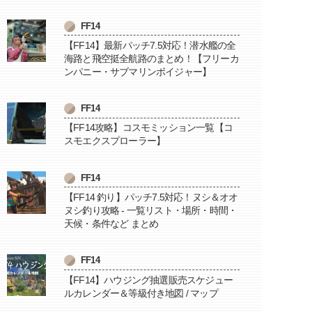
FF14
【FF14】最新パッチ7.5対応！潜水艦の全
海路と飛空挺全航路のまとめ！【フリーカ
ンパニー・サブマリンボイジャー】
FF14
【FF14攻略】コスモミッション一覧【コ
スモエクスプローラー】
FF14
【FF14 釣り】パッチ7.5対応！ヌシ＆オオ
ヌシ釣り攻略 - 一覧リスト・場所・時間・
天候・条件など まとめ
FF14
【FF14】ハウジング抽選販売スケジュー
ルカレンダー＆等級付き地図 / マップ