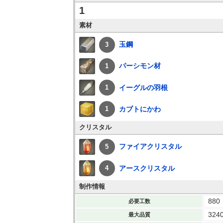
1
素材
玉鋼
3
パーシモン材
1
イーグルの羽根
1
カブトにかわ
1
クリスタル
ファイアクリスタル
5
アースクリスタル
4
制作情報
880
必要工数
324
最大品質