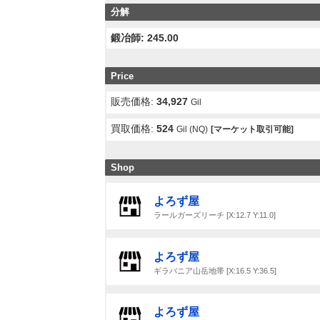
分解
鍛冶師: 245.00
Price
販売価格:
34,927
Gil
買取価格:
524
Gil (NQ)
[マーケット取引可能]
Shop
よろず屋
ラールガーズリーチ [X:12.7 Y:11.0]
よろず屋
ギラバニア山岳地帯 [X:16.5 Y:36.5]
よろず屋