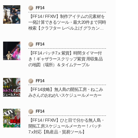
FF14
【FF14 / FFXIV】制作アイテムの元素材を
一発計算できるツール・最大20件まで同時
検索【クラフター レベル上げ グラカン納
品に便利】
FF14
【FF14 パッチ7.x 紫貨】時間タイマー付
き！ギャザラースクリップ紫貨 用収集品
の地図（場所）＆タイムテーブル
FF14
【FF14攻略】無人島の開拓工房・ねこみ
みさんのおねがいスケジュールメーカー
FF14
【FF14 / FFXIV】ひと目で分かる無人島・
開拓工房スケジュールメーカー！パッチ
7.x対応【島産品・貿易ツール】