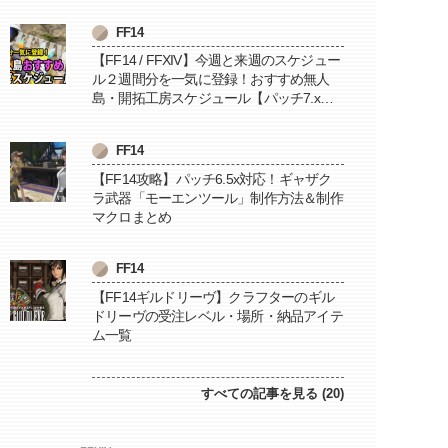
FF14
【FF14 / FFXIV】今週と来週のスケジュー
ル２週間分を一気に登録！おすすめ無人
島・開拓工房スケジュール【パッチ7.x対
応 / 毎週更新中】
FF14
【FF14攻略】パッチ6.5x対応！ギャザク
ラ武器「モーエンツール」制作方法＆制作
マクロまとめ
FF14
【FF14ギルドリーヴ】クラフターのギル
ドリーヴの受注レベル・場所・納品アイテ
ム一覧
すべての記事を見る (20)