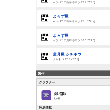
ギラバニア山岳地帯 [X:27.7 Y:29.0]
よろず屋
ギラバニア山岳地帯 [X:27.0 Y:36.7]
よろず屋
ギラバニア湖畔地帯 [X:10.5 Y:21.3]
道具屋 シチホウ
クガネ [X:12.7 Y:12.2]
製作
クラフター
鍛冶師
Lv66
完成個数