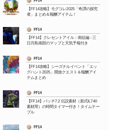
FF14
【FF14攻略】モグコレ2025「奇譚の探究
者」まとめ＆報酬アイテム！
FF14
【FF14】クレセントアイル：南征編 - 三
日月島南部のマップと天気予報付き
FF14
【FF14攻略】シーズナルイベント「エッ
グハント2025」開放クエスト＆報酬アイ
テムまとめ
FF14
【FF14】パッチ7.2 伝説素材（新式IL740
素材用）の時間タイマー付き！タイムテー
ブル
FF14