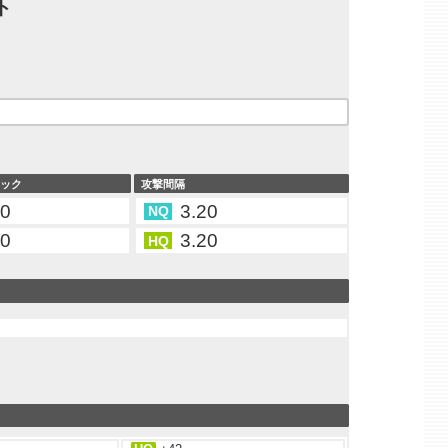
ト
タック
攻撃間隔
60
3.20
NQ
60
3.20
HQ