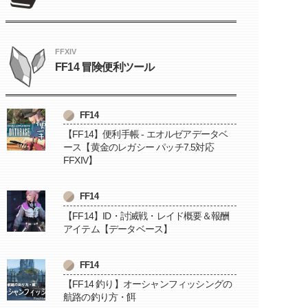
FFXIV
FF14 冒険便利ツール
FF14
【FF14】便利手帳 - エオルゼアデータベ
ース【黄金のレガシー パッチ7.5対応
FFXIV】
FF14
【FF14】ID・討滅戦・レイド概要＆報酬
アイテム【データベース】
FF14
【FF14 釣り】オーシャンフィッシングの
航路の釣り方・餌