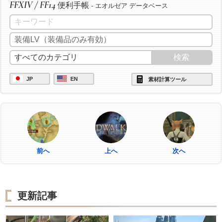
FFXIV / FF14
便利手帳
- エオルゼア データベース
JP
EN
素材計算ツール
前へ
上へ
次へ
更新記事