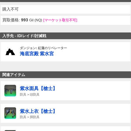
購入不可
買取価格:
993
Gil (NQ)
[マーケット取引不可]
入手先 - ID/レイド/討滅戦
ダンジョン: 紅蓮のリベレーター
海底宮殿 紫水宮
関連アイテム
紫水面具【槍士】
防具 > 頭防具
紫水上衣【槍士】
防具 > 胴防具