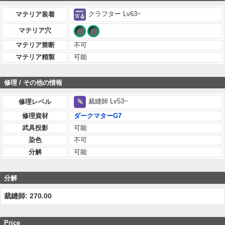
クラフター Lv63~
マテリア装着
マテリア穴
マテリア禁断
不可
マテリア精製
可能
修理 / その他の情報
裁縫師 Lv53~
修理レベル
修理資材
ダークマターG7
武具投影
可能
染色
不可
分解
可能
分解
裁縫師: 270.00
Price