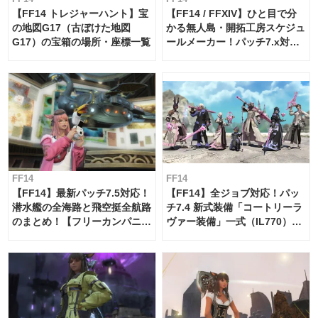
【FF14 トレジャーハント】宝
【FF14 / FFXIV】ひと目で分
の地図G17（古ぼけた地図
かる無人島・開拓工房スケジュ
G17）の宝箱の場所・座標一覧
ールメーカー！パッチ7.x対応
【島産品・貿易ツール】
FF14
FF14
【FF14】最新パッチ7.5対応！
【FF14】全ジョブ対応！パッ
潜水艦の全海路と飛空挺全航路
チ7.4 新式装備「コートリーラ
のまとめ！【フリーカンパニ
ヴァー装備」一式（IL770）の
ー・サブマリンボイジャー】
必要素材一覧