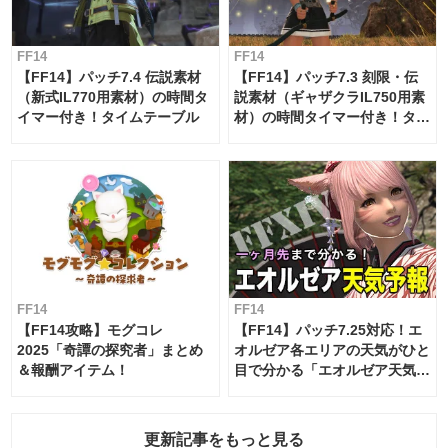
FF14
FF14
【FF14】パッチ7.4 伝説素材
【FF14】パッチ7.3 刻限・伝
（新式IL770用素材）の時間タ
説素材（ギャザクラIL750用素
イマー付き！タイムテーブル
材）の時間タイマー付き！タイ
ムテーブル
FF14
FF14
【FF14攻略】モグコレ
【FF14】パッチ7.25対応！エ
2025「奇譚の探究者」まとめ
オルゼア各エリアの天気がひと
＆報酬アイテム！
目で分かる「エオルゼア天気予
報」！
更新記事をもっと見る