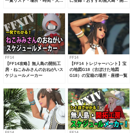
一覧リスト・場所・時間・天
に登録！おすすめ無人島・開拓
候・条件など まとめ
工房スケジュール【パッチ7.x
対応 / 毎週更新中】
FF14
FF14
【FF14攻略】無人島の開拓工
【FF14 トレジャーハント】宝
房・ねこみみさんのおねがいス
の地図G18（古ぼけた地図
ケジュールメーカー
G18）の宝箱の場所・座標一覧
FF14
FF14