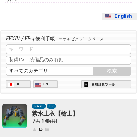
English
FFXIV / FF14
便利手帳
- エオルゼア データベース
JP
EN
素材計算ツール
RARE
EX
紫水上衣【槍士】
防具 [胴防具]