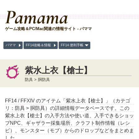
Pamama
ゲーム攻略＆PC/Mac関連の情報サイト - パママ
パママ
FF14攻略＆情報
FF14 便利手帳
紫水上衣【槍士】
防具 > 胴防具
FF14 / FFXIV のアイテム「紫水上衣【槍士】」（カテゴ
リ：防具 > 胴防具）の詳細情報データベースです。この
紫水上衣【槍士】の入手方法や使い道、入手できるショッ
プNPC、ギャザラー採集場所、クラフト制作情報（レシ
ピ）、モンスター（モブ）からのドロップなどをまとめま
した。