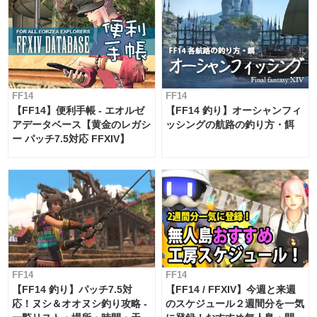
FF14
FF14
【FF14】便利手帳 - エオルゼ
【FF14 釣り】オーシャンフィ
アデータベース【黄金のレガシ
ッシングの航路の釣り方・餌
ー パッチ7.5対応 FFXIV】
FF14
FF14
【FF14 釣り】パッチ7.5対
【FF14 / FFXIV】今週と来週
応！ヌシ＆オオヌシ釣り攻略 -
のスケジュール２週間分を一気