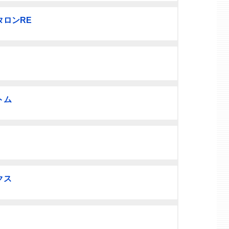
ロンRE
トム
クス