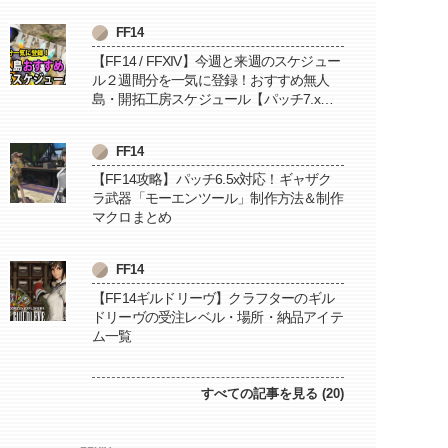
FF14
【FF14 / FFXIV】今週と来週のスケジュー
ル２週間分を一気に登録！おすすめ無人
島・開拓工房スケジュール【パッチ7.x対
応 / 毎週更新中】
FF14
【FF14攻略】パッチ6.5x対応！ギャザク
ラ武器「モーエンツール」制作方法＆制作
マクロまとめ
FF14
【FF14ギルドリーヴ】クラフターのギル
ドリーヴの受注レベル・場所・納品アイテ
ム一覧
すべての記事を見る (20)