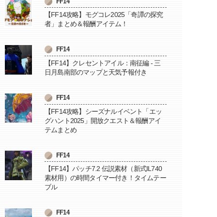
FF14
【FF14攻略】モグコレ2025「奇譚の探究
者」まとめ＆報酬アイテム！
FF14
【FF14】クレセントアイル：南征編 - 三
日月島南部のマップと天気予報付き
FF14
【FF14攻略】シーズナルイベント「エッ
グハント2025」開放クエスト＆報酬アイ
テムまとめ
FF14
【FF14】パッチ7.2 伝説素材（新式IL740
素材用）の時間タイマー付き！タイムテー
ブル
FF14