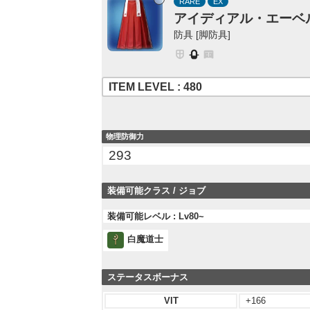
RARE
EX
アイディアル・エーベ
防具 [脚防具]
ITEM LEVEL : 480
物理防御力
293
装備可能クラス / ジョブ
装備可能レベル : Lv80~
白魔道士
ステータスボーナス
VIT
+166