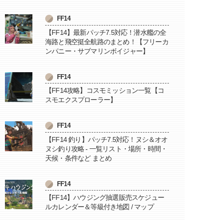
FF14
【FF14】最新パッチ7.5対応！潜水艦の全
海路と飛空挺全航路のまとめ！【フリーカ
ンパニー・サブマリンボイジャー】
FF14
【FF14攻略】コスモミッション一覧【コ
スモエクスプローラー】
FF14
【FF14 釣り】パッチ7.5対応！ヌシ＆オオ
ヌシ釣り攻略 - 一覧リスト・場所・時間・
天候・条件など まとめ
FF14
【FF14】ハウジング抽選販売スケジュー
ルカレンダー＆等級付き地図 / マップ