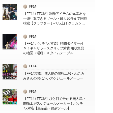
FF14
【FF14 / FFXIV】制作アイテムの元素材を
一発計算できるツール・最大20件まで同時
検索【クラフター レベル上げ グラカン納
品に便利】
FF14
【FF14 パッチ7.x 紫貨】時間タイマー付
き！ギャザラースクリップ紫貨 用収集品
の地図（場所）＆タイムテーブル
FF14
【FF14攻略】無人島の開拓工房・ねこみ
みさんのおねがいスケジュールメーカー
FF14
【FF14 / FFXIV】ひと目で分かる無人島・
開拓工房スケジュールメーカー！パッチ
7.x対応【島産品・貿易ツール】