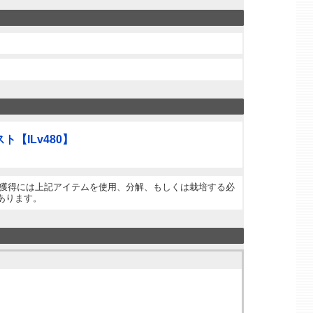
【ILv480】
] 獲得には上記アイテムを使用、分解、もしくは栽培する必
あります。