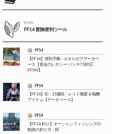
FFXIV
FF14 冒険便利ツール
FF14
【FF14】便利手帳 - エオルゼアデータベ
ース【黄金のレガシー パッチ7.5対応
FFXIV】
FF14
【FF14】ID・討滅戦・レイド概要＆報酬
アイテム【データベース】
FF14
【FF14 釣り】オーシャンフィッシングの
航路の釣り方・餌