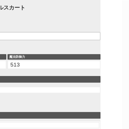
ルスカート
魔法防御力
513