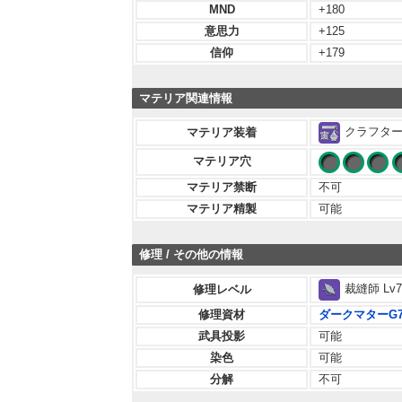
MND
+180
意思力
+125
信仰
+179
マテリア関連情報
クラフター 
マテリア装着
マテリア穴
マテリア禁断
不可
マテリア精製
可能
修理 / その他の情報
裁縫師 Lv7
修理レベル
修理資材
ダークマターG
武具投影
可能
染色
可能
分解
不可