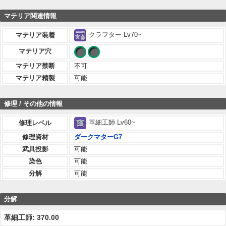
マテリア関連情報
クラフター Lv70~
マテリア装着
マテリア穴
マテリア禁断
不可
マテリア精製
可能
修理 / その他の情報
革細工師 Lv60~
修理レベル
修理資材
ダークマターG7
武具投影
可能
染色
可能
分解
可能
分解
革細工師: 370.00