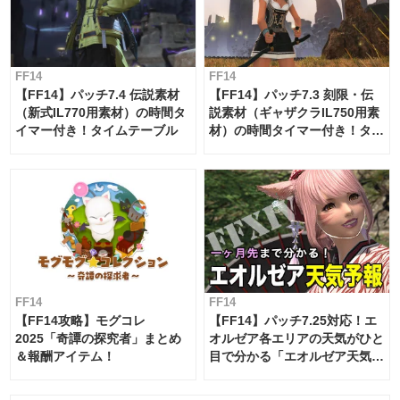
FF14
FF14
【FF14】パッチ7.4 伝説素材
【FF14】パッチ7.3 刻限・伝
（新式IL770用素材）の時間タ
説素材（ギャザクラIL750用素
イマー付き！タイムテーブル
材）の時間タイマー付き！タイ
ムテーブル
FF14
FF14
【FF14攻略】モグコレ
【FF14】パッチ7.25対応！エ
2025「奇譚の探究者」まとめ
オルゼア各エリアの天気がひと
＆報酬アイテム！
目で分かる「エオルゼア天気予
報」！