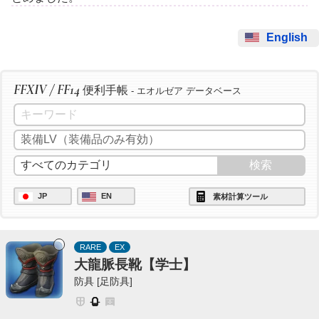
English
FFXIV / FF14
便利手帳
- エオルゼア データベース
JP
EN
素材計算ツール
RARE
EX
大龍脈長靴【学士】
防具 [足防具]