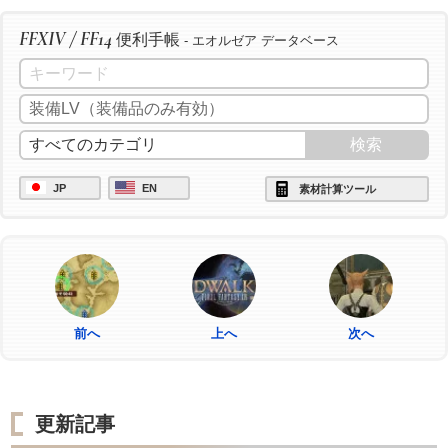
FFXIV / FF14
便利手帳
- エオルゼア データベース
JP
EN
素材計算ツール
前へ
上へ
次へ
更新記事