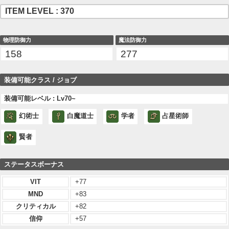
ITEM LEVEL : 370
物理防御力
魔法防御力
158
277
装備可能クラス / ジョブ
装備可能レベル : Lv70~
幻術士
白魔道士
学者
占星術師
賢者
ステータスボーナス
VIT
+77
MND
+83
クリティカル
+82
信仰
+57