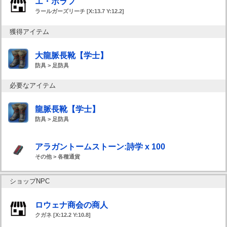
エ・ボラフ
ラールガーズリーチ [X:13.7 Y:12.2]
獲得アイテム
大龍脈長靴【学士】
防具 > 足防具
必要なアイテム
龍脈長靴【学士】
防具 > 足防具
アラガントームストーン:詩学 x 100
その他 > 各種通貨
ショップNPC
ロウェナ商会の商人
クガネ [X:12.2 Y:10.8]