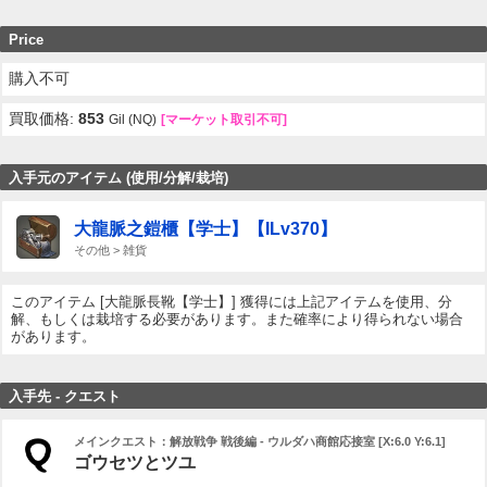
Price
購入不可
買取価格:
853
Gil (NQ)
[マーケット取引不可]
入手元のアイテム (使用/分解/栽培)
大龍脈之鎧櫃【学士】【ILv370】
その他 > 雑貨
このアイテム [大龍脈長靴【学士】] 獲得には上記アイテムを使用、分
解、もしくは栽培する必要があります。また確率により得られない場合
があります。
入手先 - クエスト
メインクエスト：解放戦争 戦後編 - ウルダハ商館応接室 [X:6.0 Y:6.1]
ゴウセツとツユ