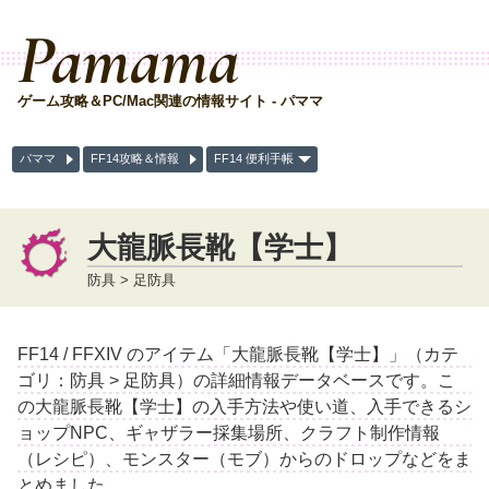
Pamama
ゲーム攻略＆PC/Mac関連の情報サイト - パママ
パママ
FF14攻略＆情報
FF14 便利手帳
大龍脈長靴【学士】
防具 > 足防具
FF14 / FFXIV のアイテム「大龍脈長靴【学士】」（カテ
ゴリ：防具 > 足防具）の詳細情報データベースです。こ
の大龍脈長靴【学士】の入手方法や使い道、入手できるシ
ョップNPC、ギャザラー採集場所、クラフト制作情報
（レシピ）、モンスター（モブ）からのドロップなどをま
とめました。