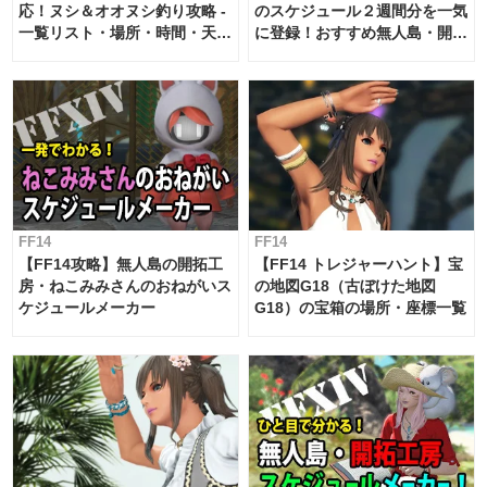
応！ヌシ＆オオヌシ釣り攻略 -
のスケジュール２週間分を一気
一覧リスト・場所・時間・天
に登録！おすすめ無人島・開拓
候・条件など まとめ
工房スケジュール【パッチ7.x
対応 / 毎週更新中】
FF14
FF14
【FF14攻略】無人島の開拓工
【FF14 トレジャーハント】宝
房・ねこみみさんのおねがいス
の地図G18（古ぼけた地図
ケジュールメーカー
G18）の宝箱の場所・座標一覧