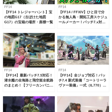
FF14
FF14
【FF14 トレジャーハント】宝
【FF14 / FFXIV】ひと目で分
の地図G17（古ぼけた地図
かる無人島・開拓工房スケジュ
G17）の宝箱の場所・座標一覧
ールメーカー！パッチ7.x対応
【島産品・貿易ツール】
FF14
FF14
【FF14】最新パッチ7.5対応！
【FF14】全ジョブ対応！パッ
潜水艦の全海路と飛空挺全航路
チ7.4 新式装備「コートリーラ
のまとめ！【フリーカンパニ
ヴァー装備」一式（IL770）の
ー・サブマリンボイジャー】
必要素材一覧