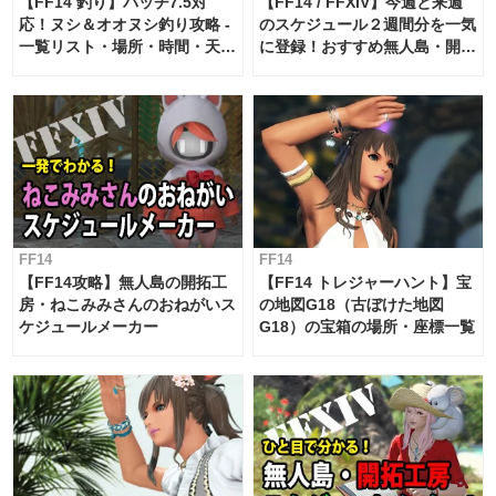
【FF14 釣り】パッチ7.5対
【FF14 / FFXIV】今週と来週
応！ヌシ＆オオヌシ釣り攻略 -
のスケジュール２週間分を一気
一覧リスト・場所・時間・天
に登録！おすすめ無人島・開拓
候・条件など まとめ
工房スケジュール【パッチ7.x
対応 / 毎週更新中】
FF14
FF14
【FF14攻略】無人島の開拓工
【FF14 トレジャーハント】宝
房・ねこみみさんのおねがいス
の地図G18（古ぼけた地図
ケジュールメーカー
G18）の宝箱の場所・座標一覧