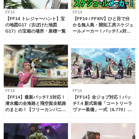
FF14
FF14
【FF14 トレジャーハント】宝
【FF14 / FFXIV】ひと目で分
の地図G17（古ぼけた地図
かる無人島・開拓工房スケジュ
G17）の宝箱の場所・座標一覧
ールメーカー！パッチ7.x対応
【島産品・貿易ツール】
FF14
FF14
【FF14】最新パッチ7.5対応！
【FF14】全ジョブ対応！パッ
潜水艦の全海路と飛空挺全航路
チ7.4 新式装備「コートリーラ
のまとめ！【フリーカンパニ
ヴァー装備」一式（IL770）の
ー・サブマリンボイジャー】
必要素材一覧