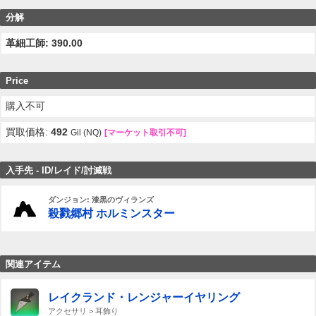
分解
革細工師: 390.00
Price
購入不可
買取価格:
492
Gil (NQ)
[マーケット取引不可]
入手先 - ID/レイド/討滅戦
ダンジョン: 漆黒のヴィランズ
殺戮郷村 ホルミンスター
関連アイテム
レイクランド・レンジャーイヤリング
アクセサリ > 耳飾り