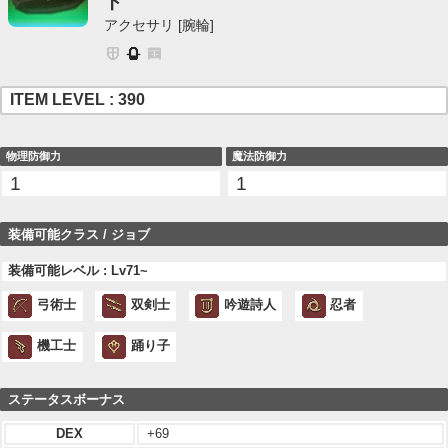
ト
アクセサリ [腕輪]
ITEM LEVEL : 390
物理防御力
魔法防御力
1
1
装備可能クラス / ジョブ
装備可能レベル : Lv71~
弓術士
双剣士
吟遊詩人
忍者
機工士
踊り子
ステータスボーナス
DEX
+69