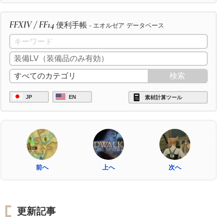
FFXIV / FF14
便利手帳
- エオルゼア データベース
JP
EN
素材計算ツール
前へ
上へ
次へ
更新記事