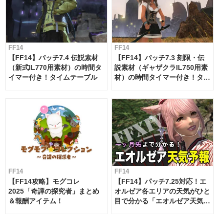
FF14
FF14
【FF14】パッチ7.4 伝説素材
【FF14】パッチ7.3 刻限・伝
（新式IL770用素材）の時間タ
説素材（ギャザクラIL750用素
イマー付き！タイムテーブル
材）の時間タイマー付き！タイ
ムテーブル
FF14
FF14
【FF14攻略】モグコレ
【FF14】パッチ7.25対応！エ
2025「奇譚の探究者」まとめ
オルゼア各エリアの天気がひと
＆報酬アイテム！
目で分かる「エオルゼア天気予
報」！