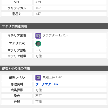
VIT
+73
クリティカル
+67
意思力
+47
マテリア関連情報
クラフター Lv71~
マテリア装着
マテリア穴
マテリア禁断
不可
マテリア精製
可能
修理 / その他の情報
革細工師 Lv61~
修理レベル
修理資材
ダークマターG7
武具投影
可能
染色
不可
分解
可能