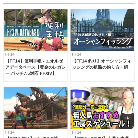
FF14
FF14
【FF14】便利手帳 - エオルゼ
【FF14 釣り】オーシャンフィ
アデータベース【黄金のレガシ
ッシングの航路の釣り方・餌
ー パッチ7.5対応 FFXIV】
FF14
FF14