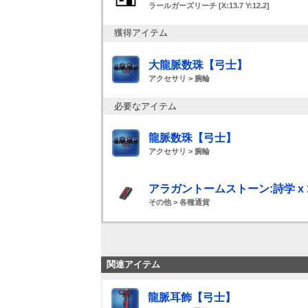
ラールガーズリーチ [X:13.7 Y:12.2]
獲得アイテム
大龍脈数珠【弓士】
アクセサリ > 腕輪
必要なアイテム
龍脈数珠【弓士】
アクセサリ > 腕輪
アラガントームストーン:詩学 x 1
その他 > 各種通貨
関連アイテム
龍脈耳飾【弓士】