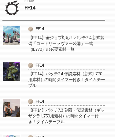
FFXIV
FF14
FF14
【FF14】全ジョブ対応！パッチ7.4 新式装
備「コートリーラヴァー装備」一式
（IL770）の必要素材一覧
FF14
【FF14】パッチ7.4 伝説素材（新式IL770
用素材）の時間タイマー付き！タイムテー
ブル
FF14
【FF14】パッチ7.3 刻限・伝説素材（ギャ
ザクラIL750用素材）の時間タイマー付
き！タイムテーブル