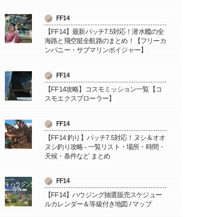
FF14
【FF14】最新パッチ7.5対応！潜水艦の全
海路と飛空挺全航路のまとめ！【フリーカ
ンパニー・サブマリンボイジャー】
FF14
【FF14攻略】コスモミッション一覧【コ
スモエクスプローラー】
FF14
【FF14 釣り】パッチ7.5対応！ヌシ＆オオ
ヌシ釣り攻略 - 一覧リスト・場所・時間・
天候・条件など まとめ
FF14
【FF14】ハウジング抽選販売スケジュー
ルカレンダー＆等級付き地図 / マップ