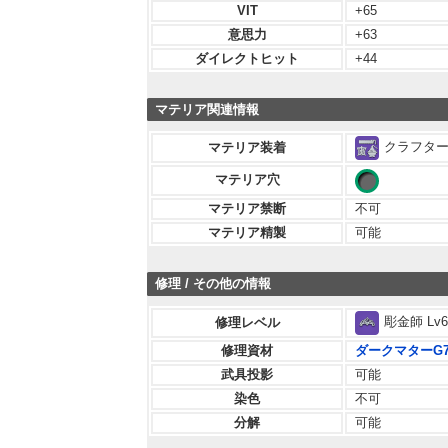
VIT
+65
意思力
+63
ダイレクトヒット
+44
マテリア関連情報
クラフター 
マテリア装着
マテリア穴
マテリア禁断
不可
マテリア精製
可能
修理 / その他の情報
彫金師 Lv6
修理レベル
修理資材
ダークマターG
武具投影
可能
染色
不可
分解
可能