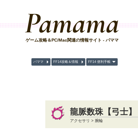
Pamama
ゲーム攻略＆PC/Mac関連の情報サイト - パママ
パママ
FF14攻略＆情報
FF14 便利手帳
龍脈数珠【弓士】
アクセサリ > 腕輪