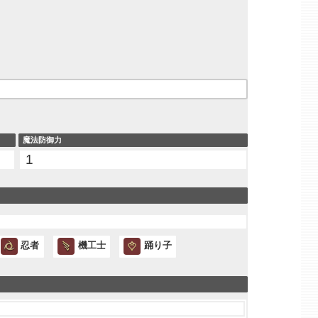
魔法防御力
1
忍者
機工士
踊り子