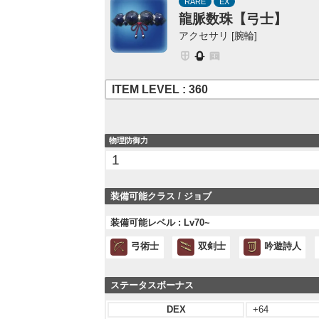
RARE
EX
龍脈数珠【弓士】
アクセサリ [腕輪]
ITEM LEVEL : 360
物理防御力
1
装備可能クラス / ジョブ
装備可能レベル : Lv70~
弓術士
双剣士
吟遊詩人
ステータスボーナス
DEX
+64