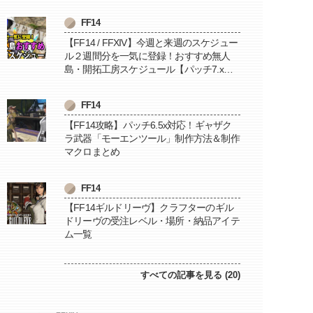
FF14
【FF14 / FFXIV】今週と来週のスケジュー
ル２週間分を一気に登録！おすすめ無人
島・開拓工房スケジュール【パッチ7.x対
応 / 毎週更新中】
FF14
【FF14攻略】パッチ6.5x対応！ギャザク
ラ武器「モーエンツール」制作方法＆制作
マクロまとめ
FF14
【FF14ギルドリーヴ】クラフターのギル
ドリーヴの受注レベル・場所・納品アイテ
ム一覧
すべての記事を見る (20)