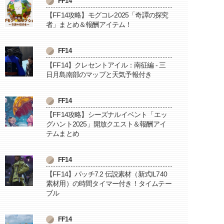
FF14
【FF14攻略】モグコレ2025「奇譚の探究
者」まとめ＆報酬アイテム！
FF14
【FF14】クレセントアイル：南征編 - 三
日月島南部のマップと天気予報付き
FF14
【FF14攻略】シーズナルイベント「エッ
グハント2025」開放クエスト＆報酬アイ
テムまとめ
FF14
【FF14】パッチ7.2 伝説素材（新式IL740
素材用）の時間タイマー付き！タイムテー
ブル
FF14