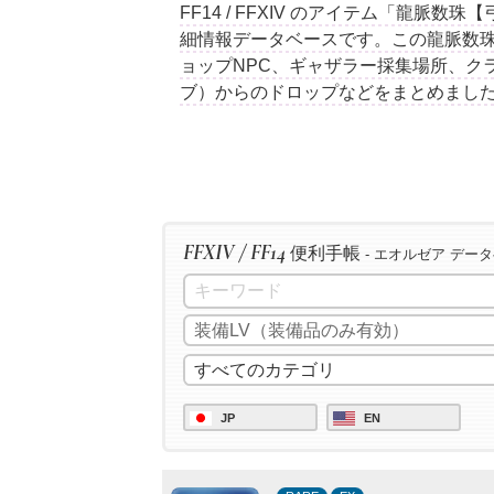
FF14 / FFXIV のアイテム「龍脈
細情報データベースです。この龍脈数
ョップNPC、ギャザラー採集場所、ク
ブ）からのドロップなどをまとめまし
FFXIV / FF14
便利手帳
- エオルゼア デー
JP
EN