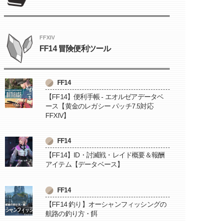
FFXIV
FF14 冒険便利ツール
FF14
【FF14】便利手帳 - エオルゼアデータベ
ース【黄金のレガシー パッチ7.5対応
FFXIV】
FF14
【FF14】ID・討滅戦・レイド概要＆報酬
アイテム【データベース】
FF14
【FF14 釣り】オーシャンフィッシングの
航路の釣り方・餌