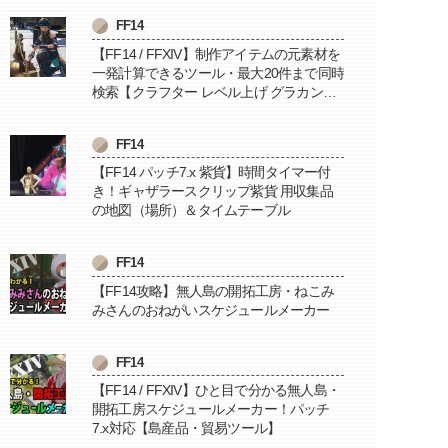
FF14
【FF14 / FFXIV】制作アイテムの元素材を
一発計算できるツール・最大20件まで同時
検索【クラフター レベル上げ グラカン納
品に便利】
FF14
【FF14 パッチ7.x 紫貨】時間タイマー付
き！ギャザラースクリップ紫貨 用収集品
の地図（場所）＆タイムテーブル
FF14
【FF14攻略】無人島の開拓工房・ねこみ
みさんのおねがいスケジュールメーカー
FF14
【FF14 / FFXIV】ひと目で分かる無人島・
開拓工房スケジュールメーカー！パッチ
7.x対応【島産品・貿易ツール】