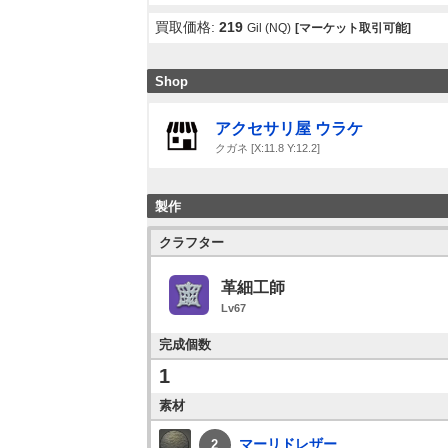
買取価格:
219
Gil (NQ)
[マーケット取引可能]
Shop
アクセサリ屋 ウラケ
クガネ [X:11.8 Y:12.2]
製作
クラフター
革細工師
Lv67
完成個数
1
素材
マーリドレザー
2