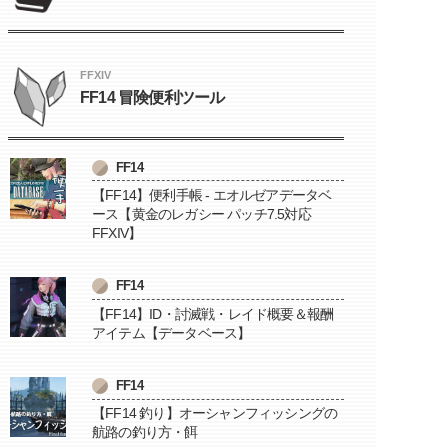
FFXIV
FF14 冒険便利ツール
FF14
【FF14】便利手帳 - エオルゼアデータベ
ース【黄金のレガシー パッチ7.5対応
FFXIV】
FF14
【FF14】ID・討滅戦・レイド概要＆報酬
アイテム【データベース】
FF14
【FF14 釣り】オーシャンフィッシングの
航路の釣り方・餌