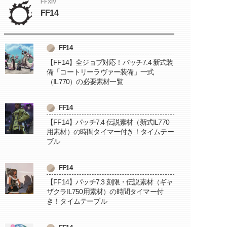
FFXIV
FF14
FF14
【FF14】全ジョブ対応！パッチ7.4 新式装
備「コートリーラヴァー装備」一式
（IL770）の必要素材一覧
FF14
【FF14】パッチ7.4 伝説素材（新式IL770
用素材）の時間タイマー付き！タイムテー
ブル
FF14
【FF14】パッチ7.3 刻限・伝説素材（ギャ
ザクラIL750用素材）の時間タイマー付
き！タイムテーブル