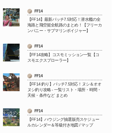
FF14
【FF14】最新パッチ7.5対応！潜水艦の全
海路と飛空挺全航路のまとめ！【フリーカ
ンパニー・サブマリンボイジャー】
FF14
【FF14攻略】コスモミッション一覧【コ
スモエクスプローラー】
FF14
【FF14 釣り】パッチ7.5対応！ヌシ＆オオ
ヌシ釣り攻略 - 一覧リスト・場所・時間・
天候・条件など まとめ
FF14
【FF14】ハウジング抽選販売スケジュー
ルカレンダー＆等級付き地図 / マップ