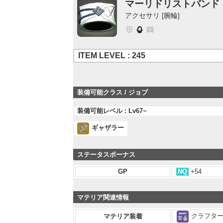
マーリドリストバンド
アクセサリ [腕輪]
ITEM LEVEL : 245
装備可能クラス / ジョブ
装備可能レベル : Lv67~
ギャザラー
ステータスボーナス
GP
NQ
+54
マテリア関連情報
クラフター 
マテリア装着