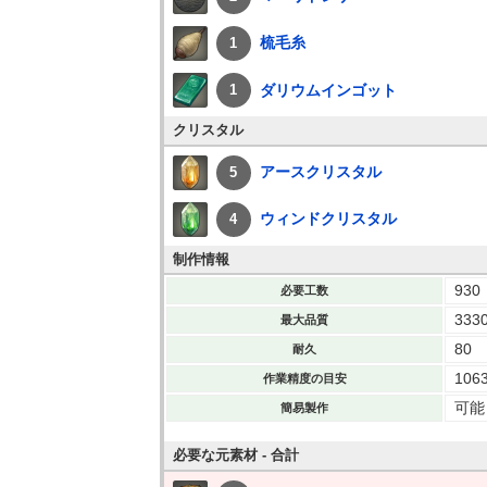
梳毛糸
1
ダリウムインゴット
1
クリスタル
アースクリスタル
5
ウィンドクリスタル
4
制作情報
930
必要工数
333
最大品質
80
耐久
106
作業精度の目安
可能
簡易製作
必要な元素材 - 合計