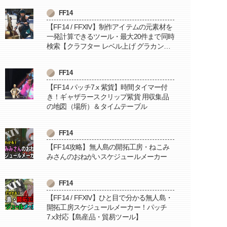
FF14
【FF14 / FFXIV】制作アイテムの元素材を
一発計算できるツール・最大20件まで同時
検索【クラフター レベル上げ グラカン納
品に便利】
FF14
【FF14 パッチ7.x 紫貨】時間タイマー付
き！ギャザラースクリップ紫貨 用収集品
の地図（場所）＆タイムテーブル
FF14
【FF14攻略】無人島の開拓工房・ねこみ
みさんのおねがいスケジュールメーカー
FF14
【FF14 / FFXIV】ひと目で分かる無人島・
開拓工房スケジュールメーカー！パッチ
7.x対応【島産品・貿易ツール】