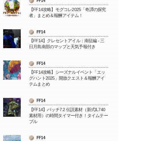
FF14
【FF14攻略】モグコレ2025「奇譚の探究
者」まとめ＆報酬アイテム！
FF14
【FF14】クレセントアイル：南征編 - 三
日月島南部のマップと天気予報付き
FF14
【FF14攻略】シーズナルイベント「エッ
グハント2025」開放クエスト＆報酬アイ
テムまとめ
FF14
【FF14】パッチ7.2 伝説素材（新式IL740
素材用）の時間タイマー付き！タイムテー
ブル
FF14