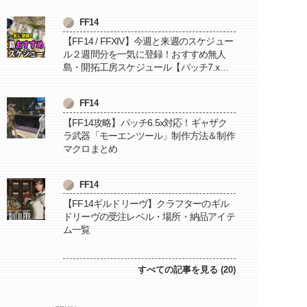
FF14
【FF14 / FFXIV】今週と来週のスケジュー
ル２週間分を一気に登録！おすすめ無人
島・開拓工房スケジュール【パッチ7.x対
応 / 毎週更新中】
FF14
【FF14攻略】パッチ6.5x対応！ギャザク
ラ武器「モーエンツール」制作方法＆制作
マクロまとめ
FF14
【FF14ギルドリーヴ】クラフターのギル
ドリーヴの受注レベル・場所・納品アイテ
ム一覧
すべての記事を見る (20)