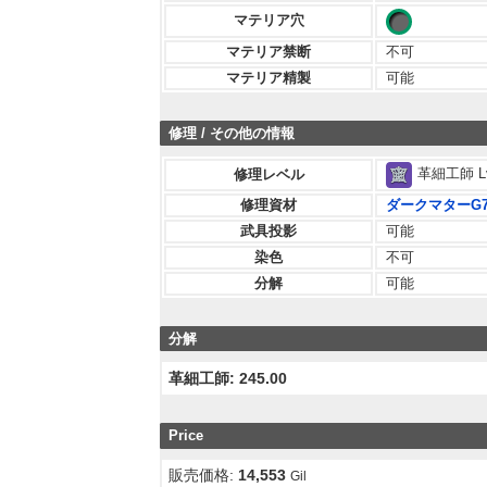
マテリア穴
マテリア禁断
不可
マテリア精製
可能
修理 / その他の情報
革細工師 L
修理レベル
修理資材
ダークマターG
武具投影
可能
染色
不可
分解
可能
分解
革細工師: 245.00
Price
販売価格:
14,553
Gil