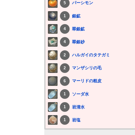
パーシモン
5
銀鉱
1
翠銀鉱
4
翠銀砂
4
ハルガイのタテガミ
2
マンザシリの毛
2
マーリドの粗皮
6
ソーダ水
1
岩清水
1
岩塩
1