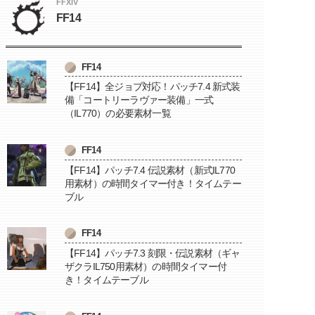
FFXIV
FF14
FF14
【FF14】全ジョブ対応！パッチ7.4 新式装
備「コートリーラヴァー装備」一式
（IL770）の必要素材一覧
FF14
【FF14】パッチ7.4 伝説素材（新式IL770
用素材）の時間タイマー付き！タイムテー
ブル
FF14
【FF14】パッチ7.3 刻限・伝説素材（ギャ
ザクラIL750用素材）の時間タイマー付
き！タイムテーブル