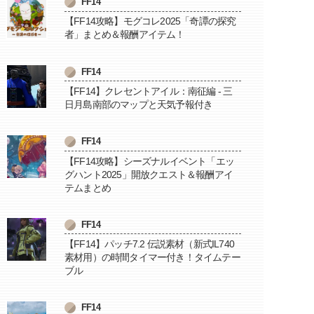
FF14
【FF14攻略】モグコレ2025「奇譚の探究
者」まとめ＆報酬アイテム！
FF14
【FF14】クレセントアイル：南征編 - 三
日月島南部のマップと天気予報付き
FF14
【FF14攻略】シーズナルイベント「エッ
グハント2025」開放クエスト＆報酬アイ
テムまとめ
FF14
【FF14】パッチ7.2 伝説素材（新式IL740
素材用）の時間タイマー付き！タイムテー
ブル
FF14