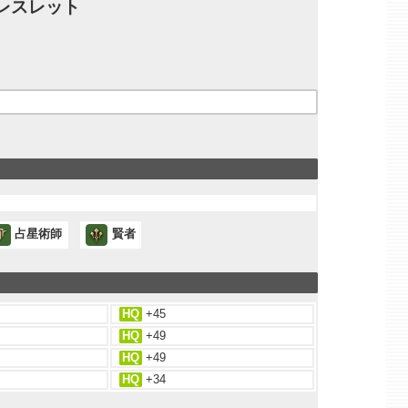
レスレット
占星術師
賢者
HQ
+45
HQ
+49
HQ
+49
HQ
+34