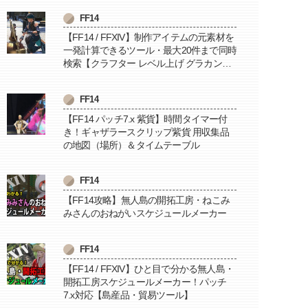
FF14
【FF14 / FFXIV】制作アイテムの元素材を
一発計算できるツール・最大20件まで同時
検索【クラフター レベル上げ グラカン納
品に便利】
FF14
【FF14 パッチ7.x 紫貨】時間タイマー付
き！ギャザラースクリップ紫貨 用収集品
の地図（場所）＆タイムテーブル
FF14
【FF14攻略】無人島の開拓工房・ねこみ
みさんのおねがいスケジュールメーカー
FF14
【FF14 / FFXIV】ひと目で分かる無人島・
開拓工房スケジュールメーカー！パッチ
7.x対応【島産品・貿易ツール】