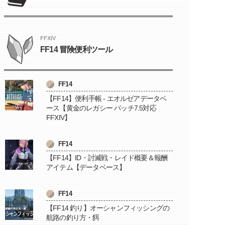
FFXIV
FF14 冒険便利ツール
FF14
【FF14】便利手帳 - エオルゼアデータベ
ース【黄金のレガシー パッチ7.5対応
FFXIV】
FF14
【FF14】ID・討滅戦・レイド概要＆報酬
アイテム【データベース】
FF14
【FF14 釣り】オーシャンフィッシングの
航路の釣り方・餌