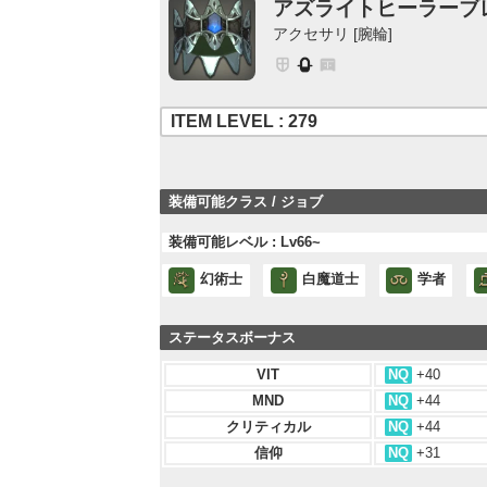
アズライトヒーラーブ
アクセサリ [腕輪]
ITEM LEVEL : 279
装備可能クラス / ジョブ
装備可能レベル : Lv66~
幻術士
白魔道士
学者
ステータスボーナス
VIT
NQ
+40
MND
NQ
+44
クリティカル
NQ
+44
信仰
NQ
+31