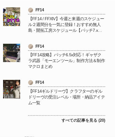
FF14
【FF14 / FFXIV】今週と来週のスケジュー
ル２週間分を一気に登録！おすすめ無人
島・開拓工房スケジュール【パッチ7.x対
応 / 毎週更新中】
FF14
【FF14攻略】パッチ6.5x対応！ギャザク
ラ武器「モーエンツール」制作方法＆制作
マクロまとめ
FF14
【FF14ギルドリーヴ】クラフターのギル
ドリーヴの受注レベル・場所・納品アイテ
ム一覧
すべての記事を見る (20)