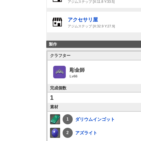
アジムステップ [X:11.8 Y:33.5]
アクセサリ屋
アジムステップ [X:32.9 Y:27.9]
製作
クラフター
彫金師
Lv66
完成個数
1
素材
ダリウムインゴット
1
アズライト
2