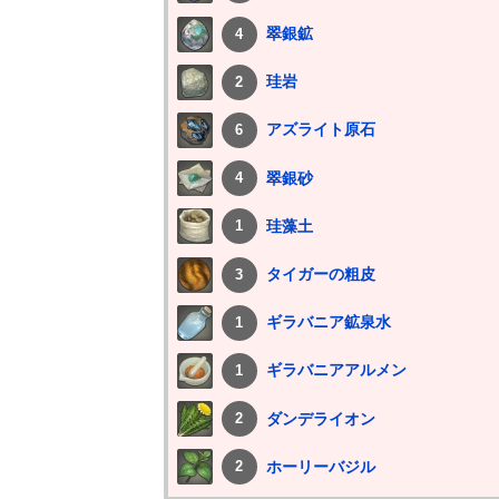
翠銀鉱
4
珪岩
2
アズライト原石
6
翠銀砂
4
珪藻土
1
タイガーの粗皮
3
ギラバニア鉱泉水
1
ギラバニアアルメン
1
ダンデライオン
2
ホーリーバジル
2