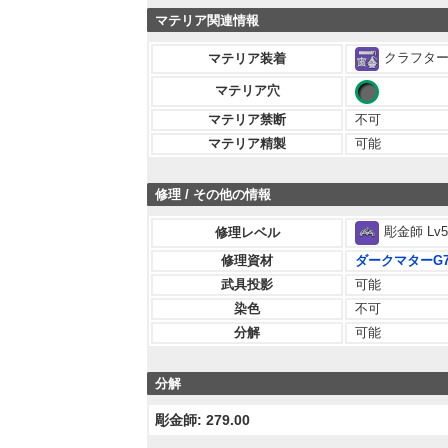
マテリア関連情報
クラフター 
マテリア装着
マテリア穴
マテリア禁断
不可
マテリア精製
可能
修理 / その他の情報
彫金師 Lv5
修理レベル
修理資材
ダークマターG
武具投影
可能
染色
不可
分解
可能
分解
彫金師: 279.00