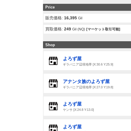
Price
販売価格:
16,395
Gil
買取価格:
249
Gil (NQ)
[マーケット取引可能]
Shop
よろず屋
ギラバニア辺境地帯 [X:30.6 Y:25.9]
アナンタ族のよろず屋
ギラバニア辺境地帯 [X:27.0 Y:19.8]
よろず屋
ヤンサ [X:24.8 Y:13.0]
よろず屋