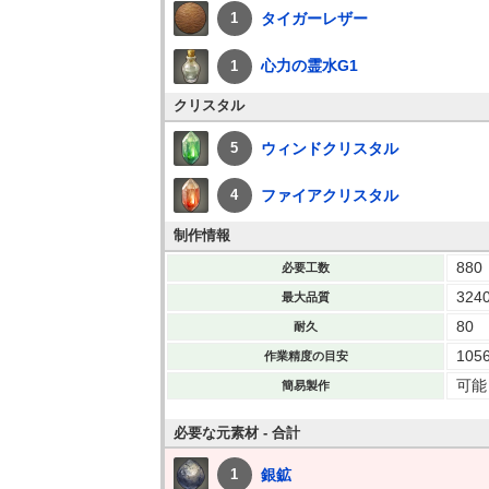
タイガーレザー
1
心力の霊水G1
1
クリスタル
ウィンドクリスタル
5
ファイアクリスタル
4
制作情報
880
必要工数
324
最大品質
80
耐久
105
作業精度の目安
可能
簡易製作
必要な元素材 - 合計
銀鉱
1