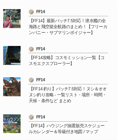
FF14
【FF14】最新パッチ7.5対応！潜水艦の全
海路と飛空挺全航路のまとめ！【フリーカ
ンパニー・サブマリンボイジャー】
FF14
【FF14攻略】コスモミッション一覧【コ
スモエクスプローラー】
FF14
【FF14 釣り】パッチ7.5対応！ヌシ＆オオ
ヌシ釣り攻略 - 一覧リスト・場所・時間・
天候・条件など まとめ
FF14
【FF14】ハウジング抽選販売スケジュー
ルカレンダー＆等級付き地図 / マップ