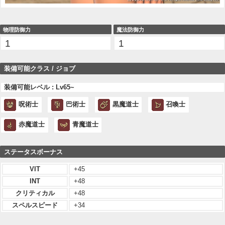
物理防御力
魔法防御力
1
1
装備可能クラス / ジョブ
装備可能レベル : Lv65~
呪術士
巴術士
黒魔道士
召喚士
赤魔道士
青魔道士
ステータスボーナス
VIT
+45
INT
+48
クリティカル
+48
スペルスピード
+34