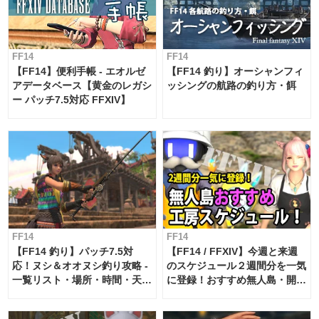
FF14
FF14
【FF14】便利手帳 - エオルゼ
【FF14 釣り】オーシャンフィ
アデータベース【黄金のレガシ
ッシングの航路の釣り方・餌
ー パッチ7.5対応 FFXIV】
FF14
FF14
【FF14 釣り】パッチ7.5対
【FF14 / FFXIV】今週と来週
応！ヌシ＆オオヌシ釣り攻略 -
のスケジュール２週間分を一気
一覧リスト・場所・時間・天
に登録！おすすめ無人島・開拓
候・条件など まとめ
工房スケジュール【パッチ7.x
対応 / 毎週更新中】