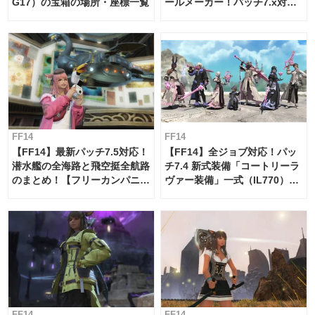
G17）の宝箱の場所・座標一覧
ールメーカー！パッチ7.x対応
【島産品・貿易ツール】
FF14
FF14
【FF14】最新パッチ7.5対応！
【FF14】全ジョブ対応！パッ
潜水艦の全海路と飛空挺全航路
チ7.4 新式装備「コートリーラ
のまとめ！【フリーカンパニ
ヴァー装備」一式（IL770）の
ー・サブマリンボイジャー】
必要素材一覧
FF14
FF14