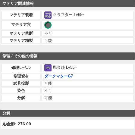
マテリア関連情報
クラフター Lv65~
マテリア装着
マテリア穴
マテリア禁断
不可
マテリア精製
可能
修理 / その他の情報
彫金師 Lv55~
修理レベル
修理資材
ダークマターG7
武具投影
可能
染色
不可
分解
可能
分解
彫金師: 276.00