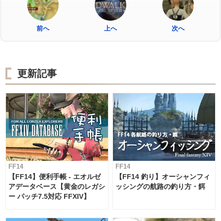
前へ
上へ
次へ
更新記事
FF14
FF14
【FF14】便利手帳 - エオルゼ
【FF14 釣り】オーシャンフィ
アデータベース【黄金のレガシ
ッシングの航路の釣り方・餌
ー パッチ7.5対応 FFXIV】