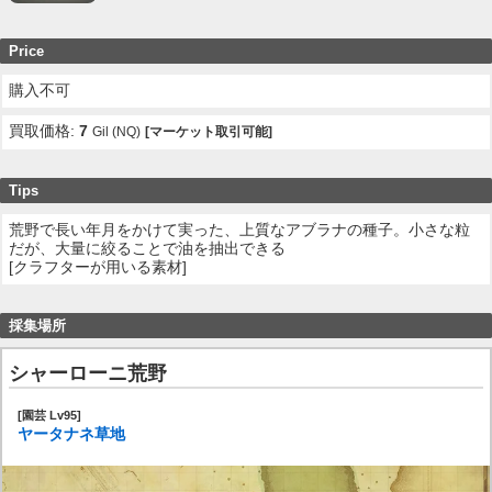
Price
購入不可
買取価格:
7
Gil (NQ)
[マーケット取引可能]
Tips
荒野で長い年月をかけて実った、上質なアブラナの種子。小さな粒
だが、大量に絞ることで油を抽出できる
[クラフターが用いる素材]
採集場所
シャーローニ荒野
[園芸 Lv95]
ヤータナネ草地