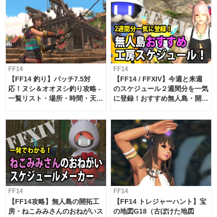
FF14
FF14
【FF14 釣り】パッチ7.5対
【FF14 / FFXIV】今週と来週
応！ヌシ＆オオヌシ釣り攻略 -
のスケジュール２週間分を一気
一覧リスト・場所・時間・天
に登録！おすすめ無人島・開拓
候・条件など まとめ
工房スケジュール【パッチ7.x
対応 / 毎週更新中】
FF14
FF14
【FF14攻略】無人島の開拓工
【FF14 トレジャーハント】宝
房・ねこみみさんのおねがいス
の地図G18（古ぼけた地図