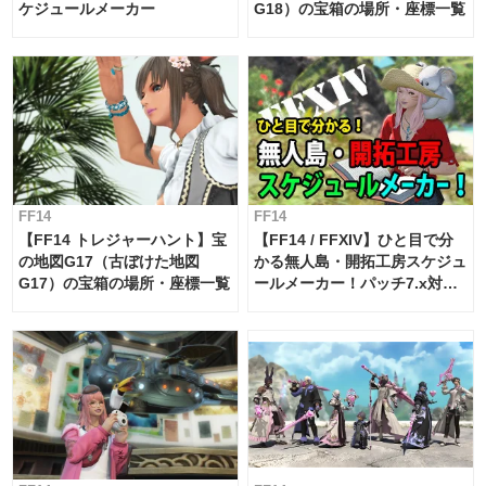
ケジュールメーカー
G18）の宝箱の場所・座標一覧
FF14
FF14
【FF14 トレジャーハント】宝
【FF14 / FFXIV】ひと目で分
の地図G17（古ぼけた地図
かる無人島・開拓工房スケジュ
G17）の宝箱の場所・座標一覧
ールメーカー！パッチ7.x対応
【島産品・貿易ツール】