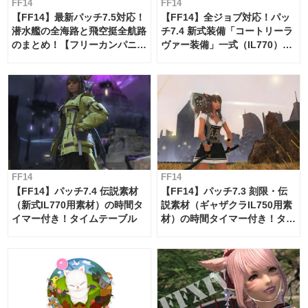
FF14
FF14
【FF14】最新パッチ7.5対応！
【FF14】全ジョブ対応！パッ
潜水艦の全海路と飛空挺全航路
チ7.4 新式装備「コートリーラ
のまとめ！【フリーカンパニ
ヴァー装備」一式（IL770）の
ー・サブマリンボイジャー】
必要素材一覧
FF14
FF14
【FF14】パッチ7.4 伝説素材
【FF14】パッチ7.3 刻限・伝
（新式IL770用素材）の時間タ
説素材（ギャザクラIL750用素
イマー付き！タイムテーブル
材）の時間タイマー付き！タイ
ムテーブル