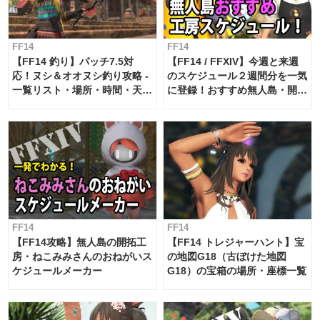
FF14
FF14
【FF14 釣り】パッチ7.5対
【FF14 / FFXIV】今週と来週
応！ヌシ＆オオヌシ釣り攻略 -
のスケジュール２週間分を一気
一覧リスト・場所・時間・天
に登録！おすすめ無人島・開拓
候・条件など まとめ
工房スケジュール【パッチ7.x
対応 / 毎週更新中】
FF14
FF14
【FF14攻略】無人島の開拓工
【FF14 トレジャーハント】宝
房・ねこみみさんのおねがいス
の地図G18（古ぼけた地図
ケジュールメーカー
G18）の宝箱の場所・座標一覧