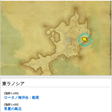
東ラノシア
[漁師 Lv50]
ロータノ海沖合：船尾
[漁師 Lv50]
常夏の島北