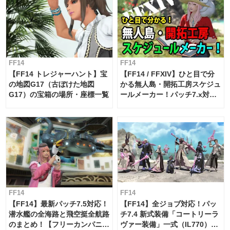
FF14
FF14
【FF14 トレジャーハント】宝
【FF14 / FFXIV】ひと目で分
の地図G17（古ぼけた地図
かる無人島・開拓工房スケジュ
G17）の宝箱の場所・座標一覧
ールメーカー！パッチ7.x対応
【島産品・貿易ツール】
FF14
FF14
【FF14】最新パッチ7.5対応！
【FF14】全ジョブ対応！パッ
潜水艦の全海路と飛空挺全航路
チ7.4 新式装備「コートリーラ
のまとめ！【フリーカンパニ
ヴァー装備」一式（IL770）の