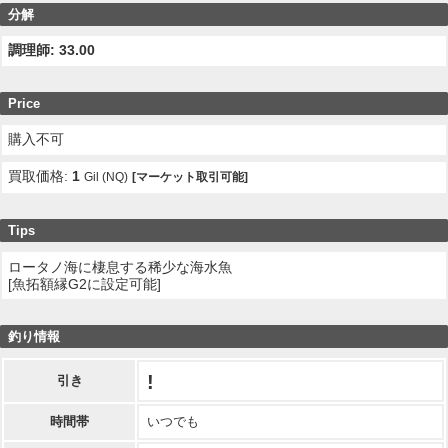
分解
調理師: 33.00
Price
購入不可
買取価格:
1
Gil (NQ)
[マーケット取引可能]
Tips
ロータノ海に棲息する稀少な海水魚
[魚拓額縁G2に設定可能]
釣り情報
!
引き
時間帯
いつでも