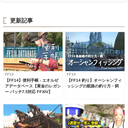
更新記事
FF14
FF14
【FF14】便利手帳 - エオルゼ
【FF14 釣り】オーシャンフィ
アデータベース【黄金のレガシ
ッシングの航路の釣り方・餌
ー パッチ7.5対応 FFXIV】