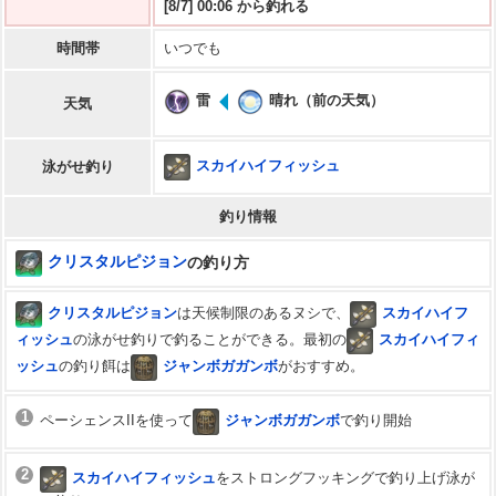
[8/7] 00:06 から釣れる
時間帯
いつでも
雷
晴れ（前の天気）
天気
スカイハイフィッシュ
泳がせ釣り
釣り情報
クリスタルピジョン
の釣り方
クリスタルピジョン
は天候制限のあるヌシで、
スカイハイフ
ィッシュ
の泳がせ釣りで釣ることができる。最初の
スカイハイフィ
ッシュ
の釣り餌は
ジャンボガガンボ
がおすすめ。
1
ペーシェンスIIを使って
ジャンボガガンボ
で釣り開始
2
スカイハイフィッシュ
をストロングフッキングで釣り上げ泳が