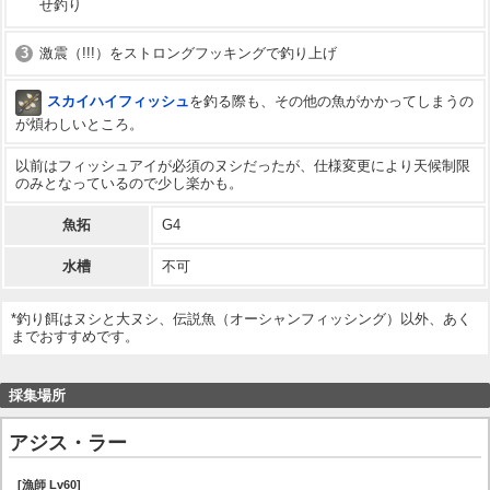
せ釣り
3
激震（!!!）をストロングフッキングで釣り上げ
スカイハイフィッシュ
を釣る際も、その他の魚がかかってしまうの
が煩わしいところ。
以前はフィッシュアイが必須のヌシだったが、仕様変更により天候制限
のみとなっているので少し楽かも。
魚拓
G4
水槽
不可
*釣り餌はヌシと大ヌシ、伝説魚（オーシャンフィッシング）以外、あく
までおすすめです。
採集場所
アジス・ラー
[漁師 Lv60]