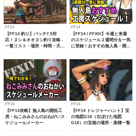
FF14
FF14
【FF14 釣り】パッチ7.5対
【FF14 / FFXIV】今週と来週
応！ヌシ＆オオヌシ釣り攻略 -
のスケジュール２週間分を一気
一覧リスト・場所・時間・天
に登録！おすすめ無人島・開拓
候・条件など まとめ
工房スケジュール【パッチ7.x
対応 / 毎週更新中】
FF14
FF14
【FF14攻略】無人島の開拓工
【FF14 トレジャーハント】宝
房・ねこみみさんのおねがいス
の地図G18（古ぼけた地図
ケジュールメーカー
G18）の宝箱の場所・座標一覧