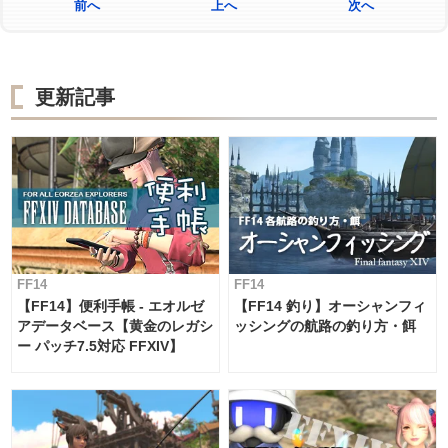
前へ
上へ
次へ
更新記事
FF14
FF14
【FF14】便利手帳 - エオルゼ
【FF14 釣り】オーシャンフィ
アデータベース【黄金のレガシ
ッシングの航路の釣り方・餌
ー パッチ7.5対応 FFXIV】