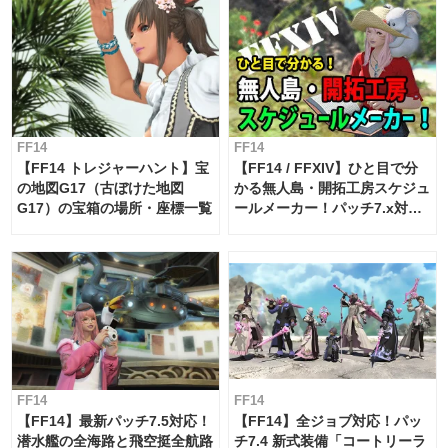
FF14
FF14
【FF14 トレジャーハント】宝
【FF14 / FFXIV】ひと目で分
の地図G17（古ぼけた地図
かる無人島・開拓工房スケジュ
G17）の宝箱の場所・座標一覧
ールメーカー！パッチ7.x対応
【島産品・貿易ツール】
FF14
FF14
【FF14】最新パッチ7.5対応！
【FF14】全ジョブ対応！パッ
潜水艦の全海路と飛空挺全航路
チ7.4 新式装備「コートリーラ