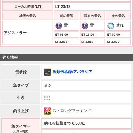
LT 23:12
ローカル時間 [LT]
場所の天気
前の天気
現在の天気
次の天気
雷
雷
晴れ
アジス・ラー
ET 08:00 -
ET 16:00 -
ET 00:00 -
LT 22:33 -
LT 22:56 -
LT 23:20 -
釣り情報
魚類伝承録:アバラシア
伝承録
魚タイプ
ヌシ
!!!
引き
ストロングフッキング
釣り上げ
釣れる状態まで 0:53:40
魚タイマー
天気＋時間