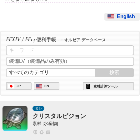
English
FFXIV / FF14
便利手帳
- エオルゼア データベース
JP
EN
素材計算ツール
ヌシ
クリスタルピジョン
素材 [水産物]