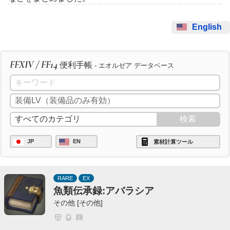
English
FFXIV / FF14
便利手帳
- エオルゼア データベース
JP
EN
素材計算ツール
RARE
EX
魚類伝承録:アバラシア
その他 [その他]