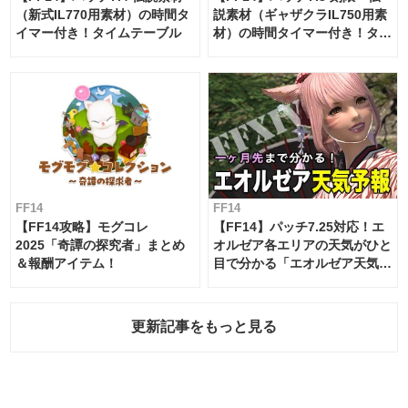
（新式IL770用素材）の時間タ
説素材（ギャザクラIL750用素
イマー付き！タイムテーブル
材）の時間タイマー付き！タイ
ムテーブル
FF14
FF14
【FF14攻略】モグコレ
【FF14】パッチ7.25対応！エ
2025「奇譚の探究者」まとめ
オルゼア各エリアの天気がひと
＆報酬アイテム！
目で分かる「エオルゼア天気予
報」！
更新記事をもっと見る