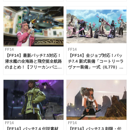
FF14
FF14
【FF14】最新パッチ7.5対応！
【FF14】全ジョブ対応！パッ
潜水艦の全海路と飛空挺全航路
チ7.4 新式装備「コートリーラ
のまとめ！【フリーカンパニ
ヴァー装備」一式（IL770）の
ー・サブマリンボイジャー】
必要素材一覧
FF14
FF14
【FF14】パッチ7.4 伝説素材
【FF14】パッチ7.3 刻限・伝