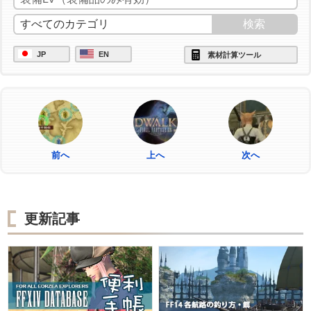
JP
EN
素材計算ツール
前へ
上へ
次へ
更新記事