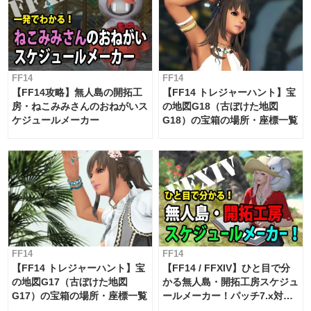
FF14
FF14
【FF14攻略】無人島の開拓工
【FF14 トレジャーハント】宝
房・ねこみみさんのおねがいス
の地図G18（古ぼけた地図
ケジュールメーカー
G18）の宝箱の場所・座標一覧
FF14
FF14
【FF14 トレジャーハント】宝
【FF14 / FFXIV】ひと目で分
の地図G17（古ぼけた地図
かる無人島・開拓工房スケジュ
G17）の宝箱の場所・座標一覧
ールメーカー！パッチ7.x対応
【島産品・貿易ツール】