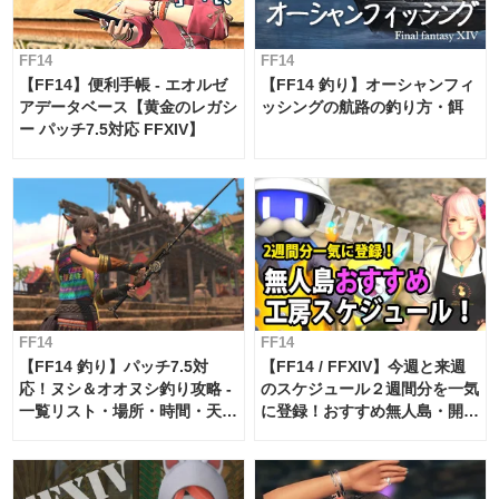
FF14
FF14
【FF14】便利手帳 - エオルゼ
【FF14 釣り】オーシャンフィ
アデータベース【黄金のレガシ
ッシングの航路の釣り方・餌
ー パッチ7.5対応 FFXIV】
FF14
FF14
【FF14 釣り】パッチ7.5対
【FF14 / FFXIV】今週と来週
応！ヌシ＆オオヌシ釣り攻略 -
のスケジュール２週間分を一気
一覧リスト・場所・時間・天
に登録！おすすめ無人島・開拓
候・条件など まとめ
工房スケジュール【パッチ7.x
対応 / 毎週更新中】