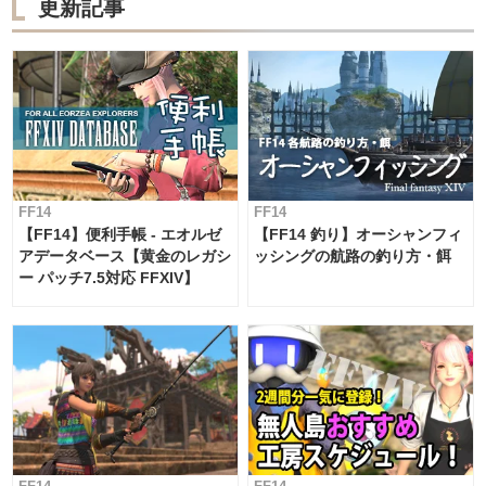
更新記事
FF14
FF14
【FF14】便利手帳 - エオルゼ
【FF14 釣り】オーシャンフィ
アデータベース【黄金のレガシ
ッシングの航路の釣り方・餌
ー パッチ7.5対応 FFXIV】