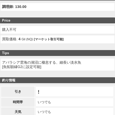
調理師: 130.00
Price
購入不可
買取価格:
4
Gil (NQ)
[マーケット取引可能]
Tips
アバラシア雲海の湖沼に棲息する、細長い淡水魚
[魚拓額縁G2に設定可能]
釣り情報
!
引き
時間帯
いつでも
天気
いつでも