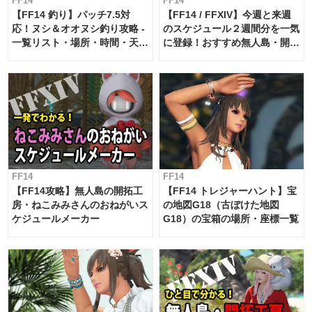
FF14
FF14
【FF14 釣り】パッチ7.5対
【FF14 / FFXIV】今週と来週
応！ヌシ＆オオヌシ釣り攻略 -
のスケジュール２週間分を一気
一覧リスト・場所・時間・天
に登録！おすすめ無人島・開拓
候・条件など まとめ
工房スケジュール【パッチ7.x
対応 / 毎週更新中】
FF14
FF14
【FF14攻略】無人島の開拓工
【FF14 トレジャーハント】宝
房・ねこみみさんのおねがいス
の地図G18（古ぼけた地図
ケジュールメーカー
G18）の宝箱の場所・座標一覧