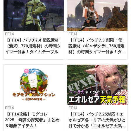
FF14
FF14
【FF14】パッチ7.4 伝説素材
【FF14】パッチ7.3 刻限・伝
（新式IL770用素材）の時間タ
説素材（ギャザクラIL750用素
イマー付き！タイムテーブル
材）の時間タイマー付き！タイ
ムテーブル
FF14
FF14
【FF14攻略】モグコレ
【FF14】パッチ7.25対応！エ
2025「奇譚の探究者」まとめ
オルゼア各エリアの天気がひと
＆報酬アイテム！
目で分かる「エオルゼア天気予