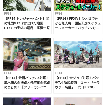
FF14
FF14
【FF14 トレジャーハント】宝
【FF14 / FFXIV】ひと目で分
の地図G17（古ぼけた地図
かる無人島・開拓工房スケジュ
G17）の宝箱の場所・座標一覧
ールメーカー！パッチ7.x対応
【島産品・貿易ツール】
FF14
FF14
【FF14】最新パッチ7.5対応！
【FF14】全ジョブ対応！パッ
潜水艦の全海路と飛空挺全航路
チ7.4 新式装備「コートリーラ
のまとめ！【フリーカンパニ
ヴァー装備」一式（IL770）の
ー・サブマリンボイジャー】
必要素材一覧