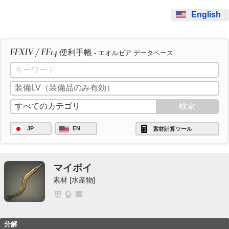
English
FFXIV / FF14
便利手帳
- エオルゼア データベース
JP
EN
素材計算ツール
マイボイ
素材 [水産物]
分解