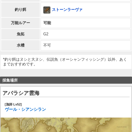
ストーンラーヴァ
釣り餌
万能ルアー
可能
魚拓
G2
水槽
不可
*釣り餌はヌシと大ヌシ、伝説魚（オーシャンフィッシング）以外、あく
までおすすめです。
採集場所
アバラシア雲海
[漁師 Lv52]
ヴール・シアンシラン