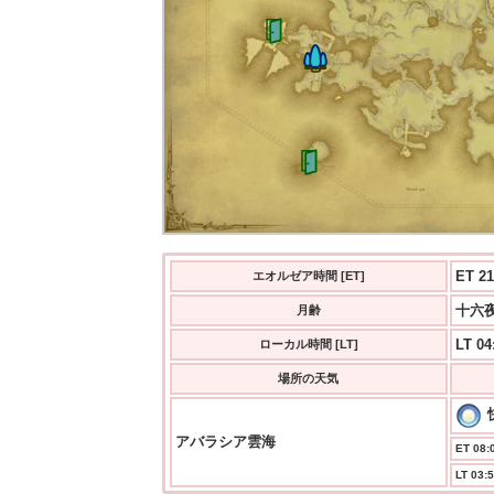
ET 21
エオルゼア時間 [ET]
十六夜
月齢
LT 04
ローカル時間 [LT]
場所の天気
アバラシア雲海
ET 08:0
LT 03:5