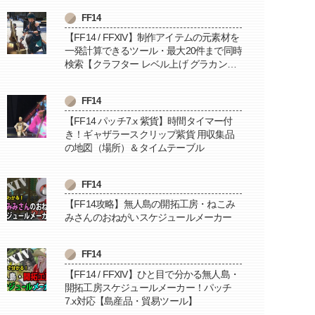
FF14
【FF14 / FFXIV】制作アイテムの元素材を
一発計算できるツール・最大20件まで同時
検索【クラフター レベル上げ グラカン納
品に便利】
FF14
【FF14 パッチ7.x 紫貨】時間タイマー付
き！ギャザラースクリップ紫貨 用収集品
の地図（場所）＆タイムテーブル
FF14
【FF14攻略】無人島の開拓工房・ねこみ
みさんのおねがいスケジュールメーカー
FF14
【FF14 / FFXIV】ひと目で分かる無人島・
開拓工房スケジュールメーカー！パッチ
7.x対応【島産品・貿易ツール】