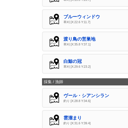
ブルーウィンドウ
草刈 [X:22.6 Y:11.7]
渡り鳥の営巣地
草刈 [X:35.8 Y:37.1]
白鯨の冠
草刈 [X:29.6 Y:23.2]
採集 / 漁師
ヴール・シアンシラン
釣り [X:28.8 Y:34.6]
雲溜まり
釣り [X:31.6 Y:39.4]