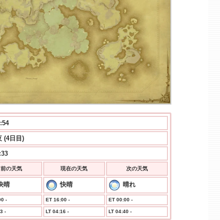
:55
 (4日目)
:33
前の天気
現在の天気
次の天気
快晴
快晴
晴れ
0 -
ET 16:00 -
ET 00:00 -
3 -
LT 04:16 -
LT 04:40 -