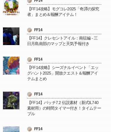
FF14
【FF14攻略】モグコレ2025「奇譚の探究
者」まとめ＆報酬アイテム！
FF14
【FF14】クレセントアイル：南征編 - 三
日月島南部のマップと天気予報付き
FF14
【FF14攻略】シーズナルイベント「エッ
グハント2025」開放クエスト＆報酬アイ
テムまとめ
FF14
【FF14】パッチ7.2 伝説素材（新式IL740
素材用）の時間タイマー付き！タイムテー
ブル
FF14