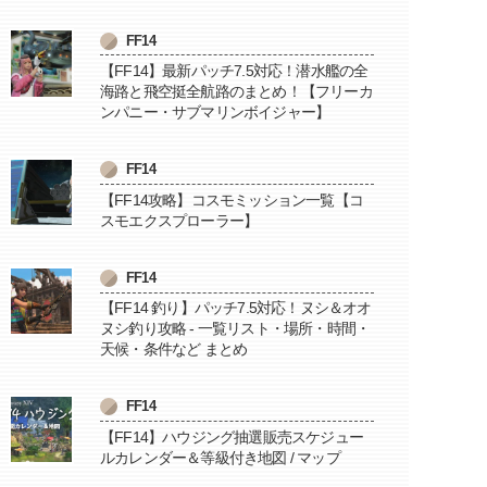
FF14
【FF14】最新パッチ7.5対応！潜水艦の全
海路と飛空挺全航路のまとめ！【フリーカ
ンパニー・サブマリンボイジャー】
FF14
【FF14攻略】コスモミッション一覧【コ
スモエクスプローラー】
FF14
【FF14 釣り】パッチ7.5対応！ヌシ＆オオ
ヌシ釣り攻略 - 一覧リスト・場所・時間・
天候・条件など まとめ
FF14
【FF14】ハウジング抽選販売スケジュー
ルカレンダー＆等級付き地図 / マップ