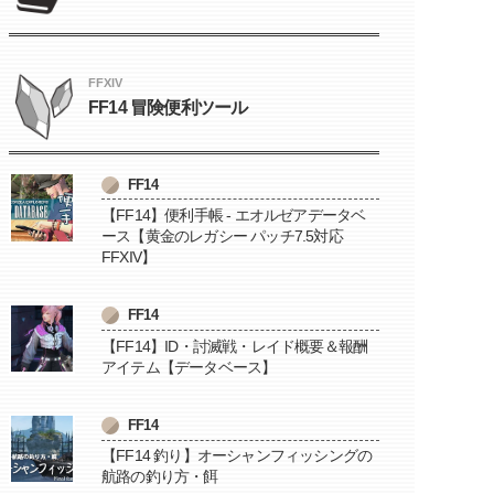
FFXIV
FF14 冒険便利ツール
FF14
【FF14】便利手帳 - エオルゼアデータベ
ース【黄金のレガシー パッチ7.5対応
FFXIV】
FF14
【FF14】ID・討滅戦・レイド概要＆報酬
アイテム【データベース】
FF14
【FF14 釣り】オーシャンフィッシングの
航路の釣り方・餌