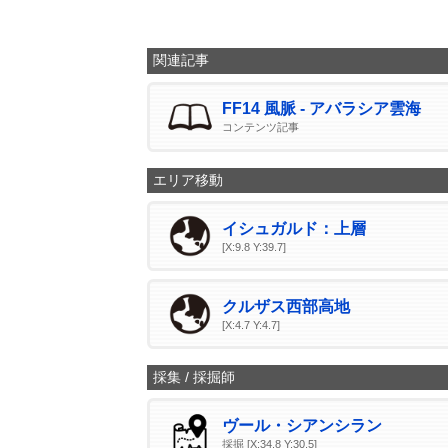
関連記事
FF14 風脈 - アバラシア雲海
コンテンツ記事
エリア移動
イシュガルド：上層
[X:9.8 Y:39.7]
クルザス西部高地
[X:4.7 Y:4.7]
採集 / 採掘師
ヴール・シアンシラン
採掘 [X:34.8 Y:30.5]