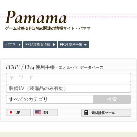
Pamama
ゲーム攻略＆PC/Mac関連の情報サイト - パママ
パママ
FF14攻略＆情報
FF14 便利手帳
FFXIV / FF14
便利手帳
- エオルゼア データベース
JP
EN
素材計算ツール