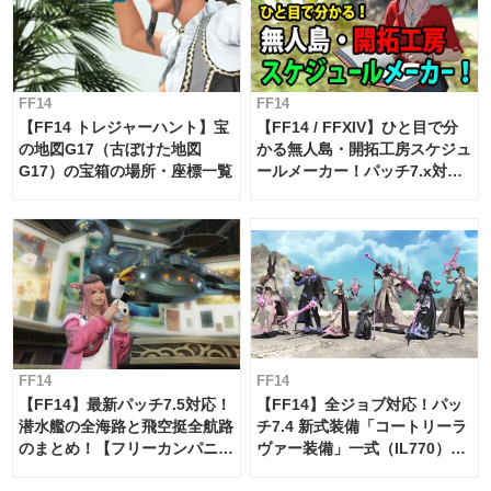
FF14
FF14
【FF14 トレジャーハント】宝
【FF14 / FFXIV】ひと目で分
の地図G17（古ぼけた地図
かる無人島・開拓工房スケジュ
G17）の宝箱の場所・座標一覧
ールメーカー！パッチ7.x対応
【島産品・貿易ツール】
FF14
FF14
【FF14】最新パッチ7.5対応！
【FF14】全ジョブ対応！パッ
潜水艦の全海路と飛空挺全航路
チ7.4 新式装備「コートリーラ
のまとめ！【フリーカンパニ
ヴァー装備」一式（IL770）の
ー・サブマリンボイジャー】
必要素材一覧