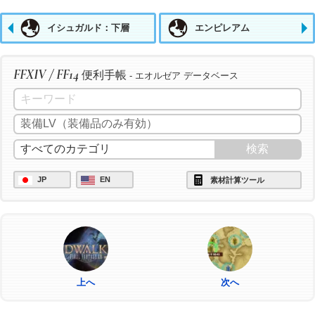
イシュガルド：下層
エンピレアム
FFXIV / FF14
便利手帳
- エオルゼア データベース
JP
EN
素材計算ツール
上へ
次へ