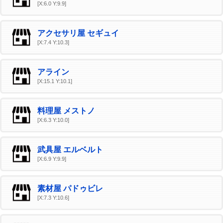
[X:6.0 Y:9.9]
アクセサリ屋 セギュイ
[X:7.4 Y:10.3]
アライン
[X:15.1 Y:10.1]
料理屋 メストノ
[X:6.3 Y:10.0]
武具屋 エルベルト
[X:6.9 Y:9.9]
素材屋 パドゥビレ
[X:7.3 Y:10.6]