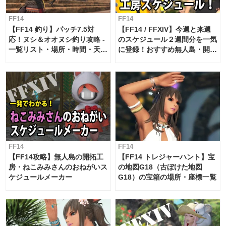
FF14
FF14
【FF14 釣り】パッチ7.5対
【FF14 / FFXIV】今週と来週
応！ヌシ＆オオヌシ釣り攻略 -
のスケジュール２週間分を一気
一覧リスト・場所・時間・天
に登録！おすすめ無人島・開拓
候・条件など まとめ
工房スケジュール【パッチ7.x
対応 / 毎週更新中】
FF14
FF14
【FF14攻略】無人島の開拓工
【FF14 トレジャーハント】宝
房・ねこみみさんのおねがいス
の地図G18（古ぼけた地図
ケジュールメーカー
G18）の宝箱の場所・座標一覧