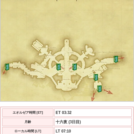
ET 03:32
エオルゼア時間 [ET]
十六夜 (3日目)
月齢
LT 07:10
ローカル時間 [LT]