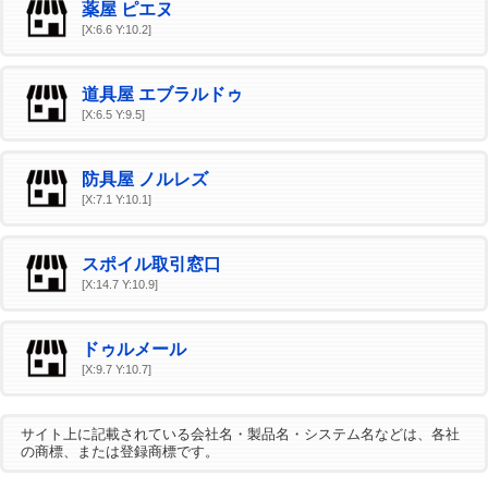
薬屋 ピエヌ
[X:6.6 Y:10.2]
道具屋 エブラルドゥ
[X:6.5 Y:9.5]
防具屋 ノルレズ
[X:7.1 Y:10.1]
スポイル取引窓口
[X:14.7 Y:10.9]
ドゥルメール
[X:9.7 Y:10.7]
サイト上に記載されている会社名・製品名・システム名などは、各社
の商標、または登録商標です。