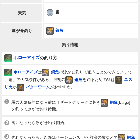
霧
天気
銅魚
泳がせ釣り
釣り情報
ホローアイズ
の釣り方
ホローアイズ
は
銅魚
の泳がせ釣りで狙うことのできるヌシで
「霧」の天気条件がある。最初の
銅魚
を釣るための餌は
ユス
リカ
か
バターワーム
がおすすめ。
1
霧の天気条件になる前にリザートクリークに趣き
銅魚
[Large]
を釣って泳がせ釣り待機。
2
霧になったら泳がせ釣り開始。
3
釣れなかったら、以降はペーシェンスII や 熟漁の技などで
銅魚