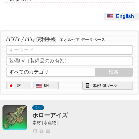
English
FFXIV / FF14
便利手帳
- エオルゼア データベース
JP
EN
素材計算ツール
ヌシ
ホローアイズ
素材 [水産物]