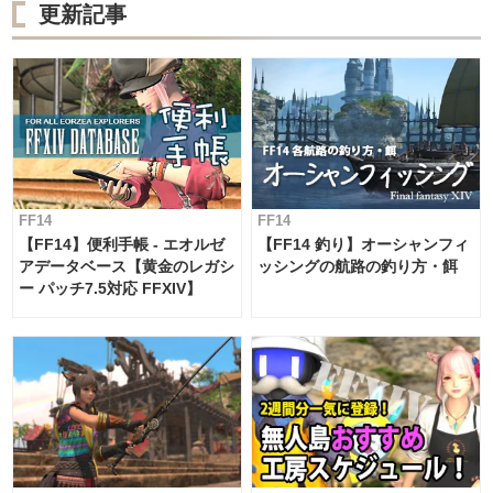
更新記事
FF14
FF14
【FF14】便利手帳 - エオルゼ
【FF14 釣り】オーシャンフィ
アデータベース【黄金のレガシ
ッシングの航路の釣り方・餌
ー パッチ7.5対応 FFXIV】