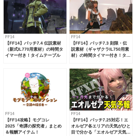
FF14
FF14
【FF14】パッチ7.4 伝説素材
【FF14】パッチ7.3 刻限・伝
（新式IL770用素材）の時間タ
説素材（ギャザクラIL750用素
イマー付き！タイムテーブル
材）の時間タイマー付き！タイ
ムテーブル
FF14
FF14
【FF14攻略】モグコレ
【FF14】パッチ7.25対応！エ
2025「奇譚の探究者」まとめ
オルゼア各エリアの天気がひと
＆報酬アイテム！
目で分かる「エオルゼア天気予