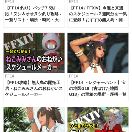
FF14
FF14
【FF14 釣り】パッチ7.5対
【FF14 / FFXIV】今週と来週
応！ヌシ＆オオヌシ釣り攻略 -
のスケジュール２週間分を一気
一覧リスト・場所・時間・天
に登録！おすすめ無人島・開拓
候・条件など まとめ
工房スケジュール【パッチ7.x
対応 / 毎週更新中】
FF14
FF14
【FF14攻略】無人島の開拓工
【FF14 トレジャーハント】宝
房・ねこみみさんのおねがいス
の地図G18（古ぼけた地図
ケジュールメーカー
G18）の宝箱の場所・座標一覧