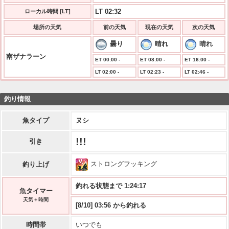
LT 02:32
ローカル時間 [LT]
場所の天気
前の天気
現在の天気
次の天気
曇り
晴れ
晴れ
南ザナラーン
ET 00:00 -
ET 08:00 -
ET 16:00 -
LT 02:00 -
LT 02:23 -
LT 02:46 -
釣り情報
魚タイプ
ヌシ
!!!
引き
ストロングフッキング
釣り上げ
釣れる状態まで 1:24:17
魚タイマー
天気＋時間
[8/10] 03:56 から釣れる
時間帯
いつでも