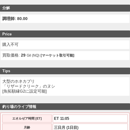
分解
調理師: 80.00
Price
購入不可
買取価格:
29
Gil (NQ)
[マーケット取引可能]
Tips
大型のホネカブリ
「リザードクリーク」のヌシ
[魚拓額縁G2に設定可能]
釣り場のライブ情報
ET 11:06
エオルゼア時間 [ET]
三日月 (1日目)
月齢