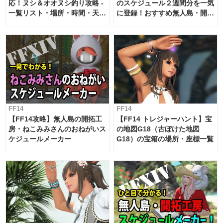
応！ヌシ＆オオヌシ釣り攻略 -
のスケジュール２週間分を一気
一覧リスト・場所・時間・天
に登録！おすすめ無人島・開拓
候・条件など まとめ
工房スケジュール【パッチ7.x
対応 / 毎週更新中】
FF14
FF14
【FF14攻略】無人島の開拓工
【FF14 トレジャーハント】宝
房・ねこみみさんのおねがいス
の地図G18（古ぼけた地図
ケジュールメーカー
G18）の宝箱の場所・座標一覧