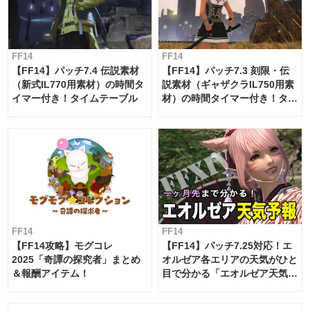
FF14
FF14
【FF14】パッチ7.4 伝説素材
【FF14】パッチ7.3 刻限・伝
（新式IL770用素材）の時間タ
説素材（ギャザクラIL750用素
イマー付き！タイムテーブル
材）の時間タイマー付き！タイ
ムテーブル
FF14
FF14
【FF14攻略】モグコレ
【FF14】パッチ7.25対応！エ
2025「奇譚の探究者」まとめ
オルゼア各エリアの天気がひと
＆報酬アイテム！
目で分かる「エオルゼア天気予
報」！