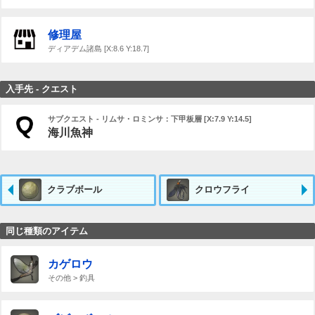
修理屋
ディアデム諸島 [X:8.6 Y:18.7]
入手先 - クエスト
サブクエスト - リムサ・ロミンサ：下甲板層 [X:7.9 Y:14.5]
海川魚神
クラブボール
クロウフライ
同じ種類のアイテム
カゲロウ
その他 > 釣具