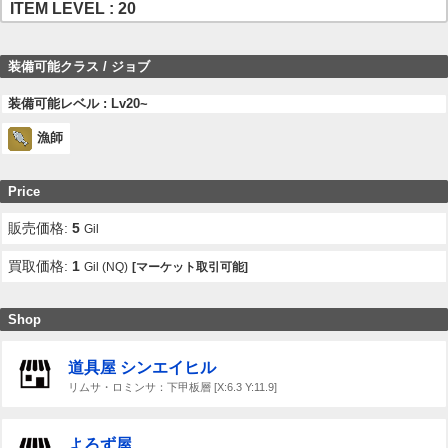
ITEM LEVEL : 20
装備可能クラス / ジョブ
装備可能レベル : Lv20~
漁師
Price
販売価格:
5
Gil
買取価格:
1
Gil (NQ)
[マーケット取引可能]
Shop
道具屋 シンエイヒル
リムサ・ロミンサ：下甲板層 [X:6.3 Y:11.9]
よろず屋