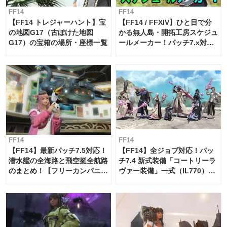
FF14
FF14
【FF14 トレジャーハント】宝
【FF14 / FFXIV】ひと目で分
の地図G17（古ぼけた地図
かる無人島・開拓工房スケジュ
G17）の宝箱の場所・座標一覧
ールメーカー！パッチ7.x対応
【島産品・貿易ツール】
FF14
FF14
【FF14】最新パッチ7.5対応！
【FF14】全ジョブ対応！パッ
潜水艦の全海路と飛空挺全航路
チ7.4 新式装備「コートリーラ
のまとめ！【フリーカンパニ
ヴァー装備」一式（IL770）の
ー・サブマリンボイジャー】
必要素材一覧