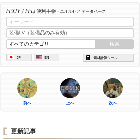
FFXIV / FF14
便利手帳
- エオルゼア データベース
JP
EN
素材計算ツール
前へ
上へ
次へ
更新記事