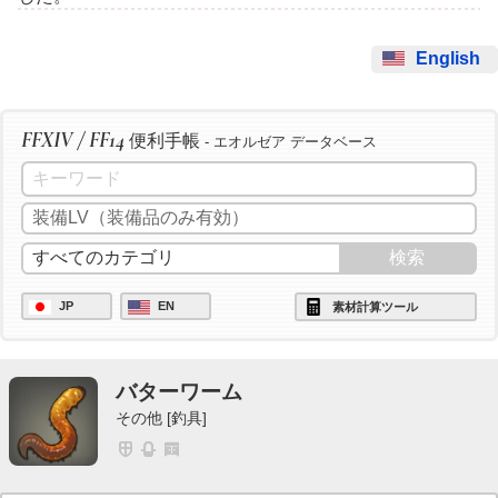
English
FFXIV / FF14
便利手帳
- エオルゼア データベース
JP
EN
素材計算ツール
バターワーム
その他 [釣具]