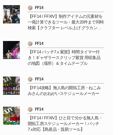
FF14
【FF14 / FFXIV】制作アイテムの元素材を
一発計算できるツール・最大20件まで同時
検索【クラフター レベル上げ グラカン納
品に便利】
FF14
【FF14 パッチ7.x 紫貨】時間タイマー付
き！ギャザラースクリップ紫貨 用収集品
の地図（場所）＆タイムテーブル
FF14
【FF14攻略】無人島の開拓工房・ねこみ
みさんのおねがいスケジュールメーカー
FF14
【FF14 / FFXIV】ひと目で分かる無人島・
開拓工房スケジュールメーカー！パッチ
7.x対応【島産品・貿易ツール】