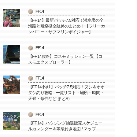
FF14
【FF14】最新パッチ7.5対応！潜水艦の全
海路と飛空挺全航路のまとめ！【フリーカ
ンパニー・サブマリンボイジャー】
FF14
【FF14攻略】コスモミッション一覧【コ
スモエクスプローラー】
FF14
【FF14 釣り】パッチ7.5対応！ヌシ＆オオ
ヌシ釣り攻略 - 一覧リスト・場所・時間・
天候・条件など まとめ
FF14
【FF14】ハウジング抽選販売スケジュー
ルカレンダー＆等級付き地図 / マップ