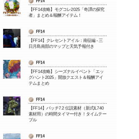
FF14
【FF14攻略】モグコレ2025「奇譚の探究
者」まとめ＆報酬アイテム！
FF14
【FF14】クレセントアイル：南征編 - 三
日月島南部のマップと天気予報付き
FF14
【FF14攻略】シーズナルイベント「エッ
グハント2025」開放クエスト＆報酬アイ
テムまとめ
FF14
【FF14】パッチ7.2 伝説素材（新式IL740
素材用）の時間タイマー付き！タイムテー
ブル
FF14