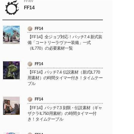
FFXIV
FF14
FF14
【FF14】全ジョブ対応！パッチ7.4 新式装
備「コートリーラヴァー装備」一式
（IL770）の必要素材一覧
FF14
【FF14】パッチ7.4 伝説素材（新式IL770
用素材）の時間タイマー付き！タイムテー
ブル
FF14
【FF14】パッチ7.3 刻限・伝説素材（ギャ
ザクラIL750用素材）の時間タイマー付
き！タイムテーブル