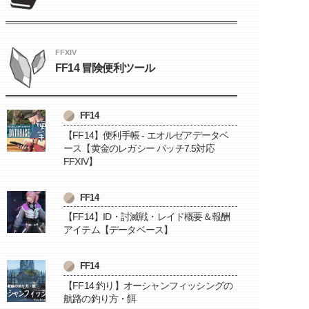
FFXIV
FF14 冒険便利ツール
FF14
【FF14】便利手帳 - エオルゼアデータベ
ース【黄金のレガシー パッチ7.5対応
FFXIV】
FF14
【FF14】ID・討滅戦・レイド概要＆報酬
アイテム【データベース】
FF14
【FF14 釣り】オーシャンフィッシングの
航路の釣り方・餌