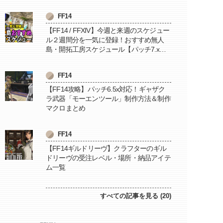
FF14
【FF14 / FFXIV】今週と来週のスケジュー
ル２週間分を一気に登録！おすすめ無人
島・開拓工房スケジュール【パッチ7.x対
応 / 毎週更新中】
FF14
【FF14攻略】パッチ6.5x対応！ギャザク
ラ武器「モーエンツール」制作方法＆制作
マクロまとめ
FF14
【FF14ギルドリーヴ】クラフターのギル
ドリーヴの受注レベル・場所・納品アイテ
ム一覧
すべての記事を見る (20)