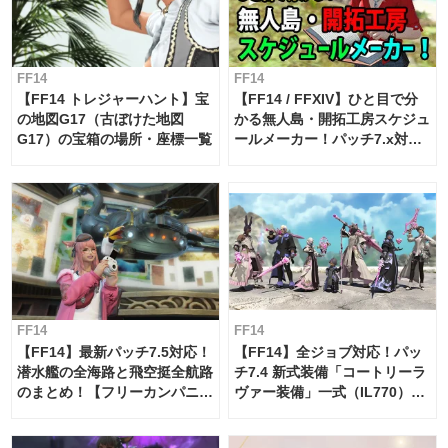
FF14
FF14
【FF14 トレジャーハント】宝
【FF14 / FFXIV】ひと目で分
の地図G17（古ぼけた地図
かる無人島・開拓工房スケジュ
G17）の宝箱の場所・座標一覧
ールメーカー！パッチ7.x対応
【島産品・貿易ツール】
FF14
FF14
【FF14】最新パッチ7.5対応！
【FF14】全ジョブ対応！パッ
潜水艦の全海路と飛空挺全航路
チ7.4 新式装備「コートリーラ
のまとめ！【フリーカンパニ
ヴァー装備」一式（IL770）の
ー・サブマリンボイジャー】
必要素材一覧