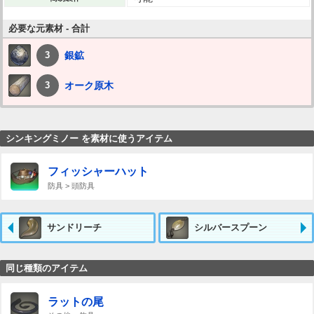
必要な元素材 - 合計
銀鉱
3
オーク原木
3
シンキングミノー を素材に使うアイテム
フィッシャーハット
防具 > 頭防具
サンドリーチ
シルバースプーン
同じ種類のアイテム
ラットの尾