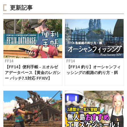
更新記事
FF14
FF14
【FF14】便利手帳 - エオルゼ
【FF14 釣り】オーシャンフィ
アデータベース【黄金のレガシ
ッシングの航路の釣り方・餌
ー パッチ7.5対応 FFXIV】