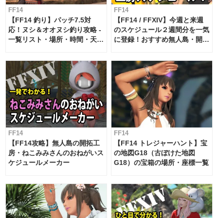
FF14
FF14
【FF14 釣り】パッチ7.5対
【FF14 / FFXIV】今週と来週
応！ヌシ＆オオヌシ釣り攻略 -
のスケジュール２週間分を一気
一覧リスト・場所・時間・天
に登録！おすすめ無人島・開拓
候・条件など まとめ
工房スケジュール【パッチ7.x
対応 / 毎週更新中】
FF14
FF14
【FF14攻略】無人島の開拓工
【FF14 トレジャーハント】宝
房・ねこみみさんのおねがいス
の地図G18（古ぼけた地図
ケジュールメーカー
G18）の宝箱の場所・座標一覧