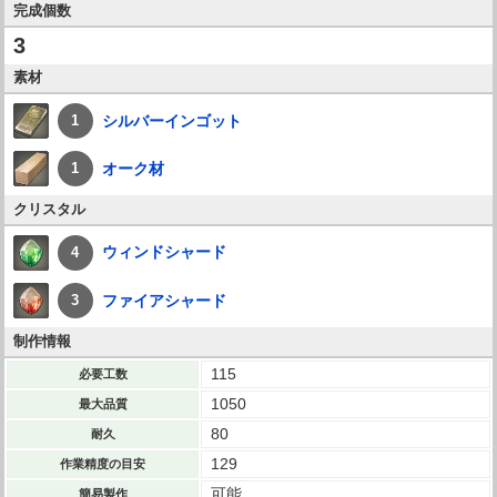
完成個数
3
素材
シルバーインゴット
1
オーク材
1
クリスタル
ウィンドシャード
4
ファイアシャード
3
制作情報
115
必要工数
1050
最大品質
80
耐久
129
作業精度の目安
可能
簡易製作