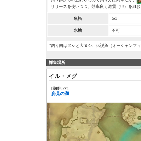
リリースを使いつつ、効率良く激震（!!!）を狙
魚拓
G1
水槽
不可
*釣り餌はヌシと大ヌシ、伝説魚（オーシャンフ
採集場所
イル・メグ
[漁師 Lv73]
姿見の湖