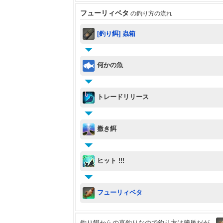
フューリィベタ
の釣り方の流れ
[釣り餌] 蟲箱
何かの魚
トレードリリース
撒き餌
ヒット !!!
フューリィベタ
釣り餌からの直釣りなので釣り方は簡単だが、