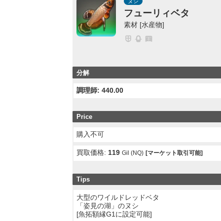
ヌシ
フューリィベタ
素材 [水産物]
分解
調理師: 440.00
Price
購入不可
買取価格:
119
Gil (NQ)
[マーケット取引可能]
Tips
大型のワイルドレッドベタ
「姿見の湖」のヌシ
[魚拓額縁G1に設定可能]