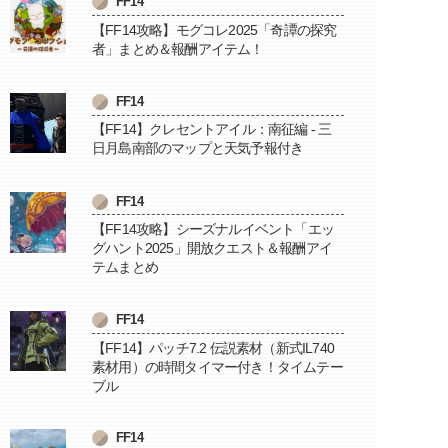
FF14
【FF14攻略】モグコレ2025「奇譚の探究
者」まとめ＆報酬アイテム！
FF14
【FF14】クレセントアイル：南征編 - 三
日月島南部のマップと天気予報付き
FF14
【FF14攻略】シーズナルイベント「エッ
グハント2025」開放クエスト＆報酬アイ
テムまとめ
FF14
【FF14】パッチ7.2 伝説素材（新式IL740
素材用）の時間タイマー付き！タイムテー
ブル
FF14