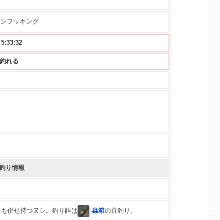
ョンフッキング
33:31
から釣れる
釣り情報
限も併せ持つヌシ。釣り餌は
蟲箱
の直釣り。