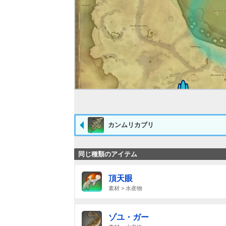
カンムリカブリ
同じ種類のアイテム
頂天眼
素材 > 水産物
ゾユ・ガー