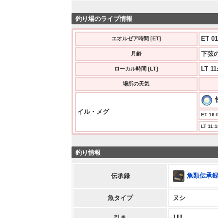
釣り場のライブ情報
ET 01
エオルゼア時間 [ET]
下弦の
月齢
LT 11
ローカル時間 [LT]
場所の天気
イル・メグ
ET 16:0
LT 11:1
釣り情報
魚類伝承録
伝承録
魚タイプ
ヌシ
引き