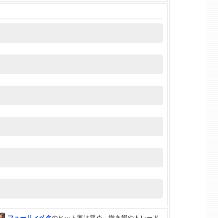
フューリィベタ
のヒット率は悪め。撒き餌やトレード