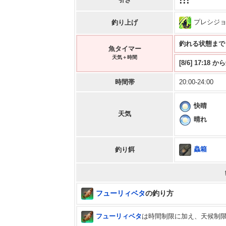
!!!
プレシジ
釣り上げ
釣れる状態まで 5:
魚タイマー
天気＋時間
[8/6] 17:18 
時間帯
20:00-24:00
快晴
天気
晴れ
蟲箱
釣り餌
フューリィベタ
の釣り方
フューリィベタ
は時間制限に加え、天候制