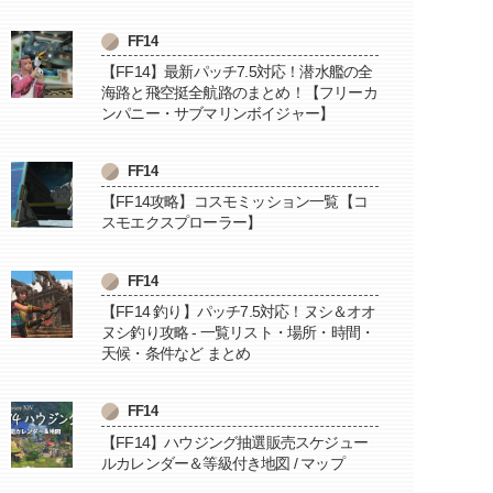
FF14
【FF14】最新パッチ7.5対応！潜水艦の全
海路と飛空挺全航路のまとめ！【フリーカ
ンパニー・サブマリンボイジャー】
FF14
【FF14攻略】コスモミッション一覧【コ
スモエクスプローラー】
FF14
【FF14 釣り】パッチ7.5対応！ヌシ＆オオ
ヌシ釣り攻略 - 一覧リスト・場所・時間・
天候・条件など まとめ
FF14
【FF14】ハウジング抽選販売スケジュー
ルカレンダー＆等級付き地図 / マップ