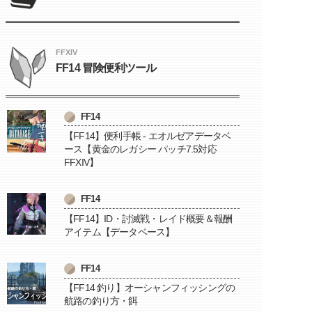
FFXIV
FF14 冒険便利ツール
FF14
【FF14】便利手帳 - エオルゼアデータベ
ース【黄金のレガシー パッチ7.5対応
FFXIV】
FF14
【FF14】ID・討滅戦・レイド概要＆報酬
アイテム【データベース】
FF14
【FF14 釣り】オーシャンフィッシングの
航路の釣り方・餌