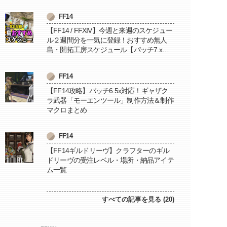
FF14
【FF14 / FFXIV】今週と来週のスケジュー
ル２週間分を一気に登録！おすすめ無人
島・開拓工房スケジュール【パッチ7.x対
応 / 毎週更新中】
FF14
【FF14攻略】パッチ6.5x対応！ギャザク
ラ武器「モーエンツール」制作方法＆制作
マクロまとめ
FF14
【FF14ギルドリーヴ】クラフターのギル
ドリーヴの受注レベル・場所・納品アイテ
ム一覧
すべての記事を見る (20)