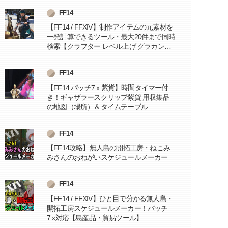
FF14
【FF14 / FFXIV】制作アイテムの元素材を
一発計算できるツール・最大20件まで同時
検索【クラフター レベル上げ グラカン納
品に便利】
FF14
【FF14 パッチ7.x 紫貨】時間タイマー付
き！ギャザラースクリップ紫貨 用収集品
の地図（場所）＆タイムテーブル
FF14
【FF14攻略】無人島の開拓工房・ねこみ
みさんのおねがいスケジュールメーカー
FF14
【FF14 / FFXIV】ひと目で分かる無人島・
開拓工房スケジュールメーカー！パッチ
7.x対応【島産品・貿易ツール】