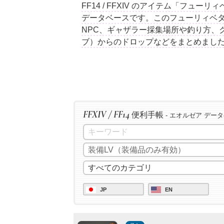
FF14 / FFXIV のアイテム「フュ
データベースです。このフューリィベ
NPC、ギャザラー採集場所や釣り方、
ブ）からのドロップなどをまとめまし
FFXIV / FF14
便利手帳
- エオルゼア デー
JP
EN