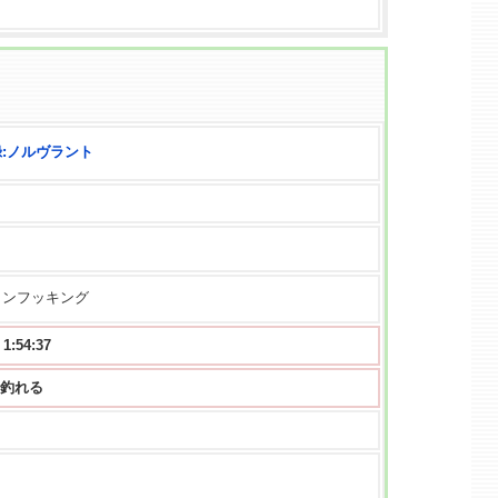
:ノルヴラント
ョンフッキング
54:36
 から釣れる