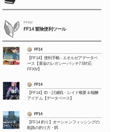
FFXIV
FF14 冒険便利ツール
FF14
【FF14】便利手帳 - エオルゼアデータベ
ース【黄金のレガシー パッチ7.5対応
FFXIV】
FF14
【FF14】ID・討滅戦・レイド概要＆報酬
アイテム【データベース】
FF14
【FF14 釣り】オーシャンフィッシングの
航路の釣り方・餌