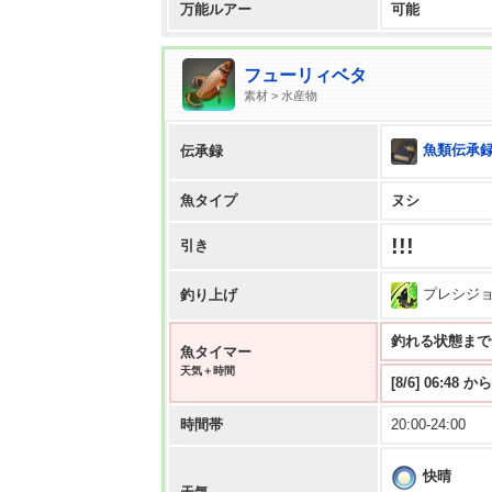
万能ルアー
可能
フューリィベタ
素材 > 水産物
魚類伝承録
伝承録
魚タイプ
ヌシ
!!!
引き
プレシジ
釣り上げ
釣れる状態まで 1:
魚タイマー
天気＋時間
[8/6] 06:48
時間帯
20:00-24:00
快晴