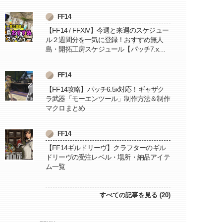
FF14
【FF14 / FFXIV】今週と来週のスケジュー
ル２週間分を一気に登録！おすすめ無人
島・開拓工房スケジュール【パッチ7.x対
応 / 毎週更新中】
FF14
【FF14攻略】パッチ6.5x対応！ギャザク
ラ武器「モーエンツール」制作方法＆制作
マクロまとめ
FF14
【FF14ギルドリーヴ】クラフターのギル
ドリーヴの受注レベル・場所・納品アイテ
ム一覧
すべての記事を見る (20)