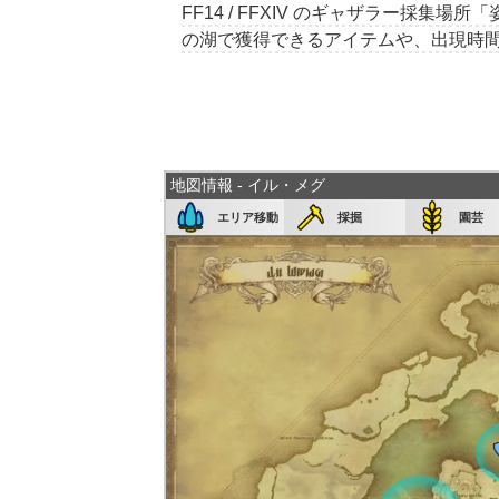
FF14 / FFXIV のギャザラー採
の湖で獲得できるアイテムや、出現時
地図情報 - イル・メグ
エリア移動
採掘
園芸