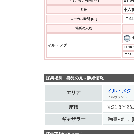
ET 04
エオルゼア時間 [ET]
十六夜
月齢
LT 04
ローカル時間 [LT]
場所の天気
イル・メグ
ET 16:0
LT 04:1
採集場所 : 姿見の湖 - 詳細情報
イル・メグ
エリア
ノルヴラント
座標
X:21.3 Y:2
ギャザラー
漁師 - 釣り [L