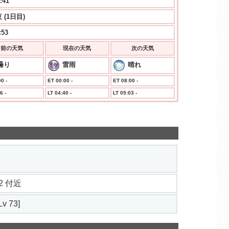
:42
 (1日目)
:53
前の天気
現在の天気
次の天気
曇り
雷雨
晴れ
0 -
ET 00:00 -
ET 08:00 -
6 -
LT 04:40 -
LT 05:03 -
3.2 付近
v 73]