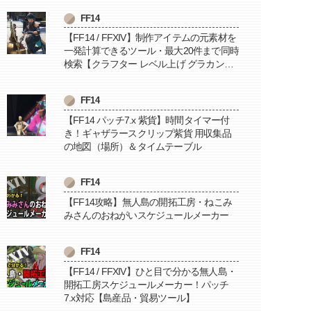
FF14
【FF14 / FFXIV】制作アイテムの元素材を
一発計算できるツール・最大20件まで同時
検索【クラフター レベル上げ グラカン納
品に便利】
FF14
【FF14 パッチ7.x 紫貨】時間タイマー付
き！ギャザラースクリップ紫貨 用収集品
の地図（場所）＆タイムテーブル
FF14
【FF14攻略】無人島の開拓工房・ねこみ
みさんのおねがいスケジュールメーカー
FF14
【FF14 / FFXIV】ひと目で分かる無人島・
開拓工房スケジュールメーカー！パッチ
7.x対応【島産品・貿易ツール】