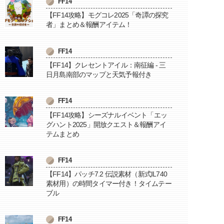
FF14
【FF14攻略】モグコレ2025「奇譚の探究
者」まとめ＆報酬アイテム！
FF14
【FF14】クレセントアイル：南征編 - 三
日月島南部のマップと天気予報付き
FF14
【FF14攻略】シーズナルイベント「エッ
グハント2025」開放クエスト＆報酬アイ
テムまとめ
FF14
【FF14】パッチ7.2 伝説素材（新式IL740
素材用）の時間タイマー付き！タイムテー
ブル
FF14