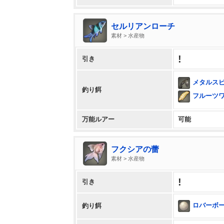
セルリアンローチ
素材 > 水産物
!
引き
メタルス
釣り餌
フルーツ
万能ルアー
可能
フクシアの蕾
素材 > 水産物
!
引き
ロバーボ
釣り餌