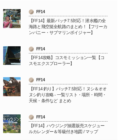
FF14
【FF14】最新パッチ7.5対応！潜水艦の全
海路と飛空挺全航路のまとめ！【フリーカ
ンパニー・サブマリンボイジャー】
FF14
【FF14攻略】コスモミッション一覧【コ
スモエクスプローラー】
FF14
【FF14 釣り】パッチ7.5対応！ヌシ＆オオ
ヌシ釣り攻略 - 一覧リスト・場所・時間・
天候・条件など まとめ
FF14
【FF14】ハウジング抽選販売スケジュー
ルカレンダー＆等級付き地図 / マップ