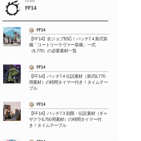
FFXIV
FF14
FF14
【FF14】全ジョブ対応！パッチ7.4 新式装
備「コートリーラヴァー装備」一式
（IL770）の必要素材一覧
FF14
【FF14】パッチ7.4 伝説素材（新式IL770
用素材）の時間タイマー付き！タイムテー
ブル
FF14
【FF14】パッチ7.3 刻限・伝説素材（ギャ
ザクラIL750用素材）の時間タイマー付
き！タイムテーブル