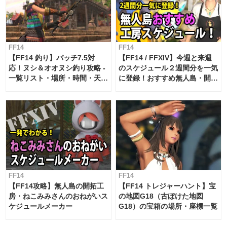
FF14
FF14
【FF14 釣り】パッチ7.5対
【FF14 / FFXIV】今週と来週
応！ヌシ＆オオヌシ釣り攻略 -
のスケジュール２週間分を一気
一覧リスト・場所・時間・天
に登録！おすすめ無人島・開拓
候・条件など まとめ
工房スケジュール【パッチ7.x
対応 / 毎週更新中】
FF14
FF14
【FF14攻略】無人島の開拓工
【FF14 トレジャーハント】宝
房・ねこみみさんのおねがいス
の地図G18（古ぼけた地図
ケジュールメーカー
G18）の宝箱の場所・座標一覧