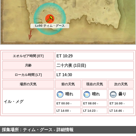
Lv90 ティム・グース
ET 10:30
エオルゼア時間 [ET]
二十六夜 (1日目)
月齢
LT 14:30
ローカル時間 [LT]
場所の天気
前の天気
現在の天気
次の天気
晴れ
晴れ
曇り
イル・メグ
ET 00:00 -
ET 08:00 -
ET 16:00 -
LT 14:00 -
LT 14:23 -
LT 14:46 -
採集場所 : ティム・グース - 詳細情報