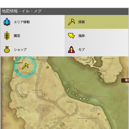
地図情報 - イル・メグ
エリア移動
採掘
園芸
漁師
発生まで 21:52
ショップ
モブ
発生