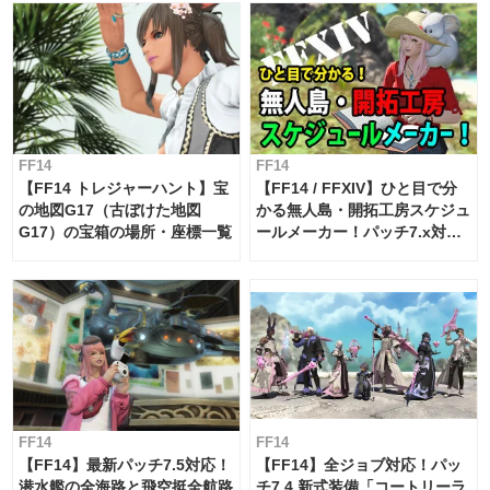
FF14
FF14
【FF14 トレジャーハント】宝
【FF14 / FFXIV】ひと目で分
の地図G17（古ぼけた地図
かる無人島・開拓工房スケジュ
G17）の宝箱の場所・座標一覧
ールメーカー！パッチ7.x対応
【島産品・貿易ツール】
FF14
FF14
【FF14】最新パッチ7.5対応！
【FF14】全ジョブ対応！パッ
潜水艦の全海路と飛空挺全航路
チ7.4 新式装備「コートリーラ