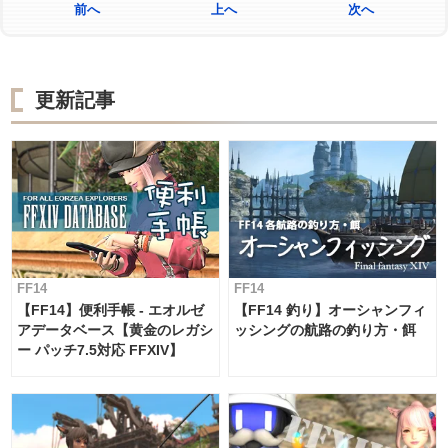
前へ
上へ
次へ
更新記事
FF14
FF14
【FF14】便利手帳 - エオルゼ
【FF14 釣り】オーシャンフィ
アデータベース【黄金のレガシ
ッシングの航路の釣り方・餌
ー パッチ7.5対応 FFXIV】