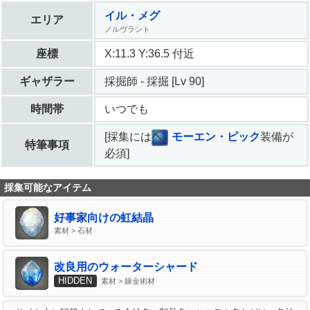
イル・メグ
エリア
ノルヴラント
座標
X:11.3 Y:36.5 付近
ギャザラー
採掘師 - 採掘 [Lv 90]
時間帯
いつでも
[採集には
モーエン・ピック
装備が
特筆事項
必須]
採集可能なアイテム
好事家向けの虹結晶
素材 > 石材
改良用のウォーターシャード
HIDDEN
素材 > 錬金術材