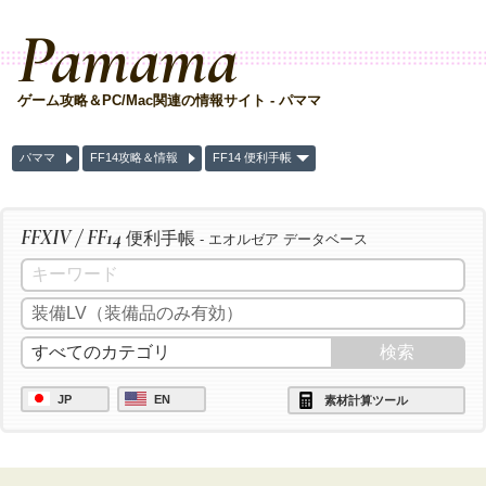
Pamama
ゲーム攻略＆PC/Mac関連の情報サイト - パママ
パママ
FF14攻略＆情報
FF14 便利手帳
FFXIV / FF14
便利手帳
- エオルゼア データベース
JP
EN
素材計算ツール