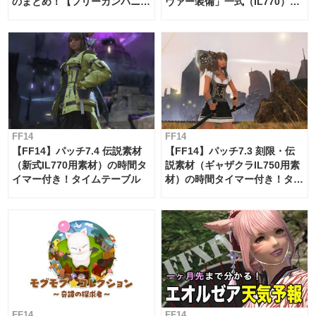
のまとめ！【フリーカンパニ
ヴァー装備」一式（IL770）の
ー・サブマリンボイジャー】
必要素材一覧
FF14
FF14
【FF14】パッチ7.4 伝説素材
【FF14】パッチ7.3 刻限・伝
（新式IL770用素材）の時間タ
説素材（ギャザクラIL750用素
イマー付き！タイムテーブル
材）の時間タイマー付き！タイ
ムテーブル
FF14
FF14