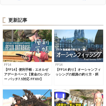
更新記事
FF14
FF14
【FF14】便利手帳 - エオルゼ
【FF14 釣り】オーシャンフィ
アデータベース【黄金のレガシ
ッシングの航路の釣り方・餌
ー パッチ7.5対応 FFXIV】