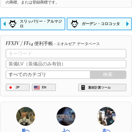
の商標、または登録商標です。
スリッパリー・アルマジ
ガーデン・コロコッタ
ロ
FFXIV / FF14
便利手帳
- エオルゼア データベース
JP
EN
素材計算ツール
前へ
上へ
次へ