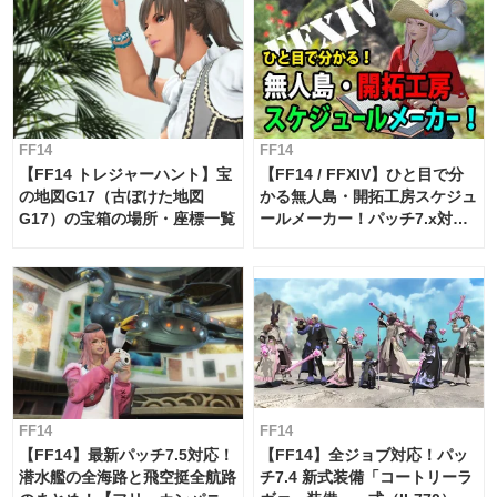
FF14
FF14
【FF14 トレジャーハント】宝
【FF14 / FFXIV】ひと目で分
の地図G17（古ぼけた地図
かる無人島・開拓工房スケジュ
G17）の宝箱の場所・座標一覧
ールメーカー！パッチ7.x対応
【島産品・貿易ツール】
FF14
FF14
【FF14】最新パッチ7.5対応！
【FF14】全ジョブ対応！パッ
潜水艦の全海路と飛空挺全航路
チ7.4 新式装備「コートリーラ