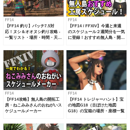
FF14
FF14
【FF14 釣り】パッチ7.5対
【FF14 / FFXIV】今週と来週
応！ヌシ＆オオヌシ釣り攻略 -
のスケジュール２週間分を一気
一覧リスト・場所・時間・天
に登録！おすすめ無人島・開拓
候・条件など まとめ
工房スケジュール【パッチ7.x
対応 / 毎週更新中】
FF14
FF14
【FF14攻略】無人島の開拓工
【FF14 トレジャーハント】宝
房・ねこみみさんのおねがいス
の地図G18（古ぼけた地図
ケジュールメーカー
G18）の宝箱の場所・座標一覧