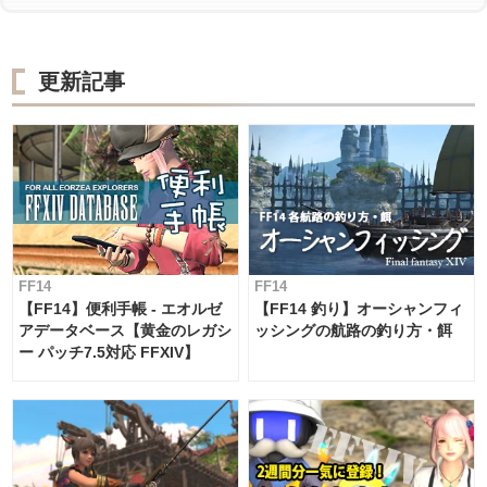
更新記事
FF14
FF14
【FF14】便利手帳 - エオルゼ
【FF14 釣り】オーシャンフィ
アデータベース【黄金のレガシ
ッシングの航路の釣り方・餌
ー パッチ7.5対応 FFXIV】