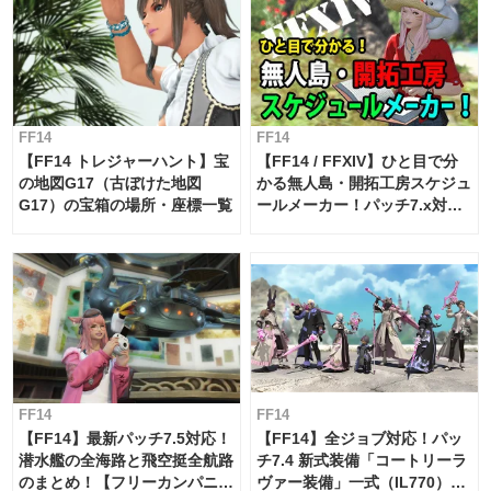
FF14
FF14
【FF14 トレジャーハント】宝
【FF14 / FFXIV】ひと目で分
の地図G17（古ぼけた地図
かる無人島・開拓工房スケジュ
G17）の宝箱の場所・座標一覧
ールメーカー！パッチ7.x対応
【島産品・貿易ツール】
FF14
FF14
【FF14】最新パッチ7.5対応！
【FF14】全ジョブ対応！パッ
潜水艦の全海路と飛空挺全航路
チ7.4 新式装備「コートリーラ
のまとめ！【フリーカンパニ
ヴァー装備」一式（IL770）の