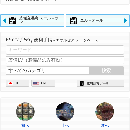
広域交易商 スール＝ラ
ユル＝オール
ド
FFXIV / FF14
便利手帳
- エオルゼア データベース
JP
EN
素材計算ツール
前へ
上へ
次へ