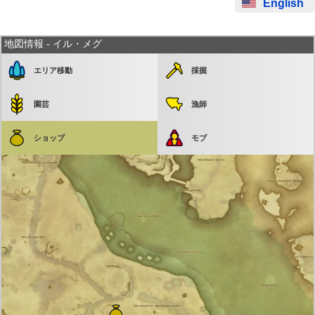
English
地図情報 - イル・メグ
エリア移動
採掘
園芸
漁師
ショップ
モブ