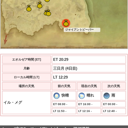
ジャイアントビーバー
ET 20:29
エオルゼア時間 [ET]
三日月 (4日目)
月齢
LT 12:29
ローカル時間 [LT]
場所の天気
前の天気
現在の天気
次の天気
快晴
晴れ
雨
イル・メグ
ET 08:00 -
ET 16:00 -
ET 00:00 -
LT 11:53 -
LT 12:16 -
LT 12:40 -