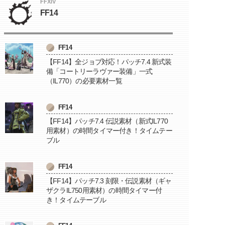
FFXIV
FF14
FF14
【FF14】全ジョブ対応！パッチ7.4 新式装
備「コートリーラヴァー装備」一式
（IL770）の必要素材一覧
FF14
【FF14】パッチ7.4 伝説素材（新式IL770
用素材）の時間タイマー付き！タイムテー
ブル
FF14
【FF14】パッチ7.3 刻限・伝説素材（ギャ
ザクラIL750用素材）の時間タイマー付
き！タイムテーブル