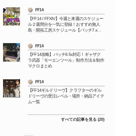
FF14
【FF14 / FFXIV】今週と来週のスケジュー
ル２週間分を一気に登録！おすすめ無人
島・開拓工房スケジュール【パッチ7.x対
応 / 毎週更新中】
FF14
【FF14攻略】パッチ6.5x対応！ギャザク
ラ武器「モーエンツール」制作方法＆制作
マクロまとめ
FF14
【FF14ギルドリーヴ】クラフターのギル
ドリーヴの受注レベル・場所・納品アイテ
ム一覧
すべての記事を見る (20)