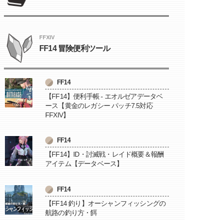
FFXIV
FF14 冒険便利ツール
FF14
【FF14】便利手帳 - エオルゼアデータベ
ース【黄金のレガシー パッチ7.5対応
FFXIV】
FF14
【FF14】ID・討滅戦・レイド概要＆報酬
アイテム【データベース】
FF14
【FF14 釣り】オーシャンフィッシングの
航路の釣り方・餌