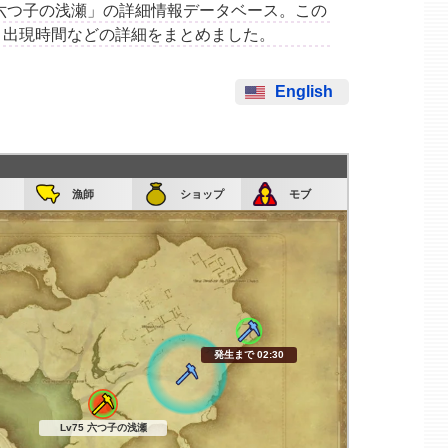
集場所「六つ子の浅瀬」の詳細情報データベース。この
、出現時間などの詳細をまとめました。
English
漁師
ショップ
モブ
発生まで 02:29
Lv75 六つ子の浅瀬