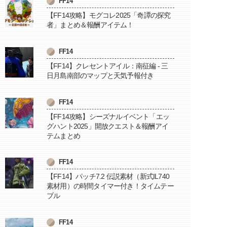
FF14
【FF14攻略】モグコレ2025「奇譚の探究
者」まとめ＆報酬アイテム！
FF14
【FF14】クレセントアイル：南征編 - 三
日月島南部のマップと天気予報付き
FF14
【FF14攻略】シーズナルイベント「エッ
グハント2025」開放クエスト＆報酬アイ
テムまとめ
FF14
【FF14】パッチ7.2 伝説素材（新式IL740
素材用）の時間タイマー付き！タイムテー
ブル
FF14