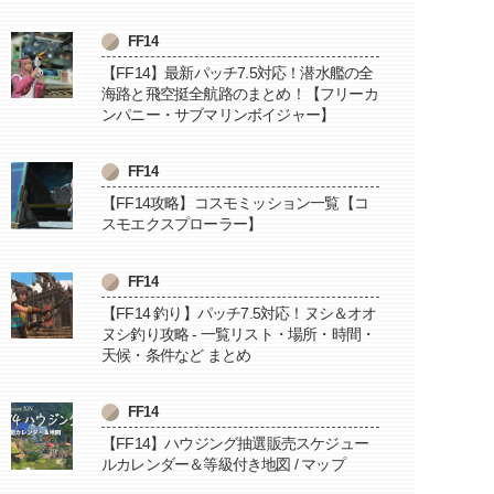
FF14
【FF14】最新パッチ7.5対応！潜水艦の全
海路と飛空挺全航路のまとめ！【フリーカ
ンパニー・サブマリンボイジャー】
FF14
【FF14攻略】コスモミッション一覧【コ
スモエクスプローラー】
FF14
【FF14 釣り】パッチ7.5対応！ヌシ＆オオ
ヌシ釣り攻略 - 一覧リスト・場所・時間・
天候・条件など まとめ
FF14
【FF14】ハウジング抽選販売スケジュー
ルカレンダー＆等級付き地図 / マップ