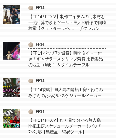
FF14
【FF14 / FFXIV】制作アイテムの元素材を
一発計算できるツール・最大20件まで同時
検索【クラフター レベル上げ グラカン納
品に便利】
FF14
【FF14 パッチ7.x 紫貨】時間タイマー付
き！ギャザラースクリップ紫貨 用収集品
の地図（場所）＆タイムテーブル
FF14
【FF14攻略】無人島の開拓工房・ねこみ
みさんのおねがいスケジュールメーカー
FF14
【FF14 / FFXIV】ひと目で分かる無人島・
開拓工房スケジュールメーカー！パッチ
7.x対応【島産品・貿易ツール】