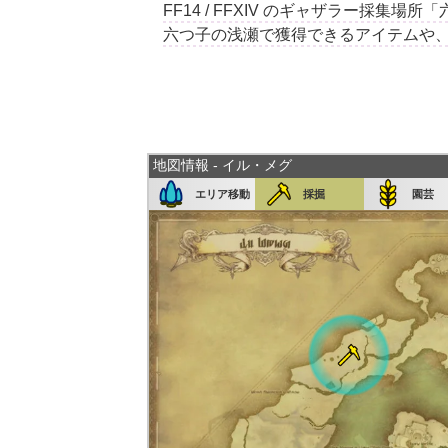
FF14 / FFXIV のギャザラー採
六つ子の浅瀬で獲得できるアイテムや
地図情報 - イル・メグ
エリア移動
採掘
園芸