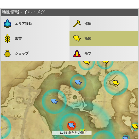
地図情報 - イル・メグ
エリア移動
採掘
園芸
漁師
ショップ
モブ
Lv75 魚たちの街