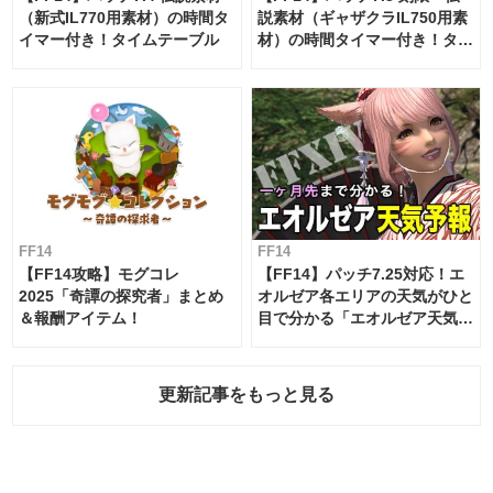
（新式IL770用素材）の時間タ
説素材（ギャザクラIL750用素
イマー付き！タイムテーブル
材）の時間タイマー付き！タイ
ムテーブル
FF14
FF14
【FF14攻略】モグコレ
【FF14】パッチ7.25対応！エ
2025「奇譚の探究者」まとめ
オルゼア各エリアの天気がひと
＆報酬アイテム！
目で分かる「エオルゼア天気予
報」！
更新記事をもっと見る