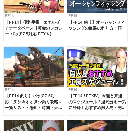
FF14
FF14
【FF14】便利手帳 - エオルゼ
【FF14 釣り】オーシャンフィ
アデータベース【黄金のレガシ
ッシングの航路の釣り方・餌
ー パッチ7.5対応 FFXIV】
FF14
FF14
【FF14 釣り】パッチ7.5対
【FF14 / FFXIV】今週と来週
応！ヌシ＆オオヌシ釣り攻略 -
のスケジュール２週間分を一気
一覧リスト・場所・時間・天
に登録！おすすめ無人島・開拓
候・条件など まとめ
工房スケジュール【パッチ7.x
対応 / 毎週更新中】