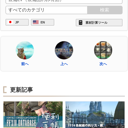
JP
EN
素材計算ツール
前へ
上へ
次へ
更新記事