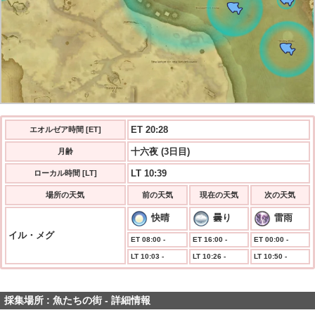
ET 20:29
エオルゼア時間 [ET]
十六夜 (3日目)
月齢
LT 10:39
ローカル時間 [LT]
場所の天気
前の天気
現在の天気
次の天気
快晴
曇り
雷雨
イル・メグ
ET 08:00 -
ET 16:00 -
ET 00:00 -
LT 10:03 -
LT 10:26 -
LT 10:50 -
採集場所 : 魚たちの街 - 詳細情報