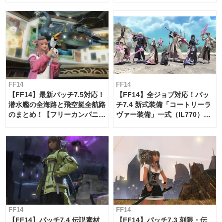
FF14
FF14
【FF14】最新パッチ7.5対応！
【FF14】全ジョブ対応！パッ
潜水艦の全海路と飛空挺全航路
チ7.4 新式装備「コートリーラ
のまとめ！【フリーカンパニ
ヴァー装備」一式（IL770）の
ー・サブマリンボイジャー】
必要素材一覧
FF14
FF14
【FF14】パッチ7.4 伝説素材
【FF14】パッチ7.3 刻限・伝