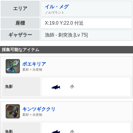
イル・メグ
エリア
ノルヴラント
座標
X:19.0 Y:22.0 付近
ギャザラー
漁師 - 刺突漁 [Lv 75]
採集可能なアイテム
ポエキリア
素材 > 水産物
小
魚影
キンツギククリ
素材 > 水産物
小
魚影