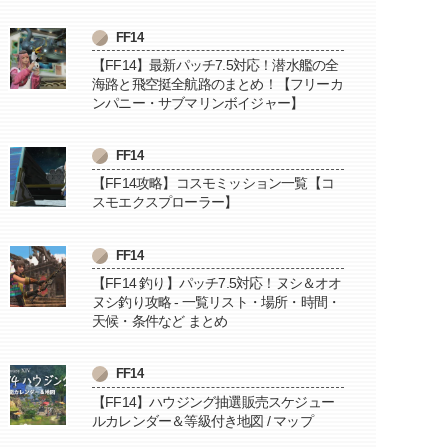
FF14
【FF14】最新パッチ7.5対応！潜水艦の全
海路と飛空挺全航路のまとめ！【フリーカ
ンパニー・サブマリンボイジャー】
FF14
【FF14攻略】コスモミッション一覧【コ
スモエクスプローラー】
FF14
【FF14 釣り】パッチ7.5対応！ヌシ＆オオ
ヌシ釣り攻略 - 一覧リスト・場所・時間・
天候・条件など まとめ
FF14
【FF14】ハウジング抽選販売スケジュー
ルカレンダー＆等級付き地図 / マップ