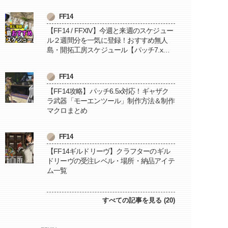
FF14
【FF14 / FFXIV】今週と来週のスケジュー
ル２週間分を一気に登録！おすすめ無人
島・開拓工房スケジュール【パッチ7.x対
応 / 毎週更新中】
FF14
【FF14攻略】パッチ6.5x対応！ギャザク
ラ武器「モーエンツール」制作方法＆制作
マクロまとめ
FF14
【FF14ギルドリーヴ】クラフターのギル
ドリーヴの受注レベル・場所・納品アイテ
ム一覧
すべての記事を見る (20)