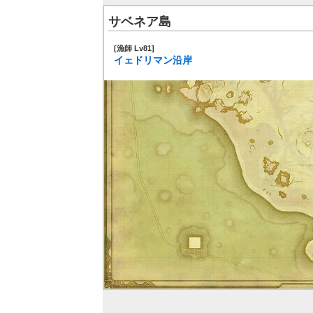
サベネア島
[漁師 Lv81]
イェドリマン沿岸