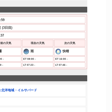
:00
 (3日目)
:37
前の天気
現在の天気
次の天気
霧
雨
快晴
0 -
ET 08:00 -
ET 16:00 -
0 -
LT 07:23 -
LT 07:46 -
:北洋地域・イルサバード