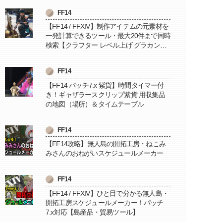
FF14
【FF14 / FFXIV】制作アイテムの元素材を
一発計算できるツール・最大20件まで同時
検索【クラフター レベル上げ グラカン納
品に便利】
FF14
【FF14 パッチ7.x 紫貨】時間タイマー付
き！ギャザラースクリップ紫貨 用収集品
の地図（場所）＆タイムテーブル
FF14
【FF14攻略】無人島の開拓工房・ねこみ
みさんのおねがいスケジュールメーカー
FF14
【FF14 / FFXIV】ひと目で分かる無人島・
開拓工房スケジュールメーカー！パッチ
7.x対応【島産品・貿易ツール】