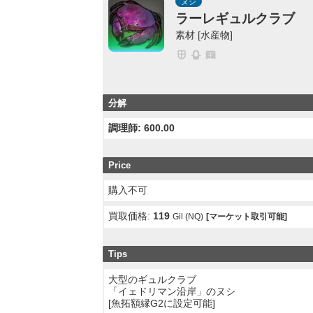
ヌシ
ラーレギュルクラブ
素材 [水産物]
分解
調理師: 600.00
Price
購入不可
買取価格:
119
Gil (NQ)
[マーケット取引可能]
Tips
大型のギュルクラブ
「イェドリマン沿岸」のヌシ
[魚拓額縁G2に設定可能]