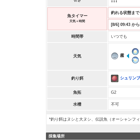
!!!
釣れる状態まで 2:
魚タイマー
天気＋時間
[8/6] 09:43 
時間帯
いつでも
霧
天気
シュリン
釣り餌
魚拓
G2
水槽
不可
*釣り餌はヌシと大ヌシ、伝説魚（オーシャンフ
採集場所