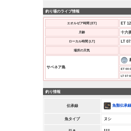
釣り場のライブ情報
ET 13
エオルゼア時間 [ET]
十六夜
月齢
LT 07
ローカル時間 [LT]
場所の天気
サベネア島
ET 00:0
LT 07:0
釣り情報
魚類伝承録
伝承録
魚タイプ
ヌシ
引き