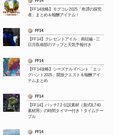
FF14
【FF14攻略】モグコレ2025「奇譚の探究
者」まとめ＆報酬アイテム！
FF14
【FF14】クレセントアイル：南征編 - 三
日月島南部のマップと天気予報付き
FF14
【FF14攻略】シーズナルイベント「エッ
グハント2025」開放クエスト＆報酬アイ
テムまとめ
FF14
【FF14】パッチ7.2 伝説素材（新式IL740
素材用）の時間タイマー付き！タイムテー
ブル
FF14