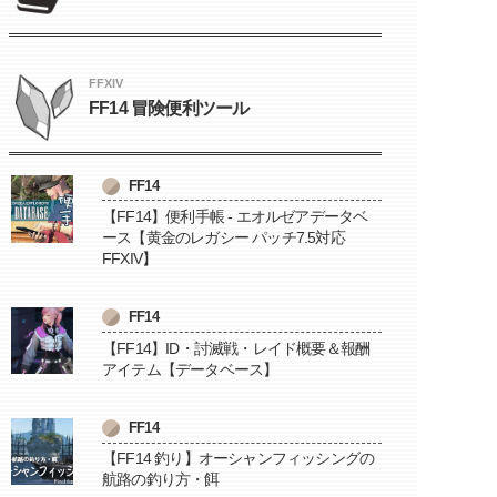
FFXIV
FF14 冒険便利ツール
FF14
【FF14】便利手帳 - エオルゼアデータベ
ース【黄金のレガシー パッチ7.5対応
FFXIV】
FF14
【FF14】ID・討滅戦・レイド概要＆報酬
アイテム【データベース】
FF14
【FF14 釣り】オーシャンフィッシングの
航路の釣り方・餌