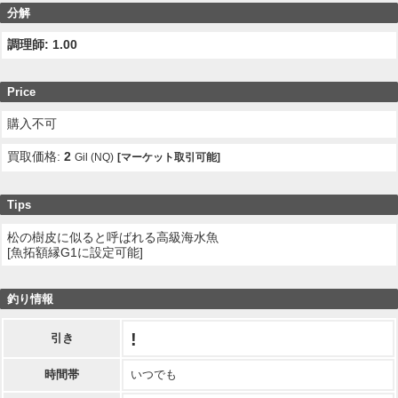
分解
調理師: 1.00
Price
購入不可
買取価格:
2
Gil (NQ)
[マーケット取引可能]
Tips
松の樹皮に似ると呼ばれる高級海水魚
[魚拓額縁G1に設定可能]
釣り情報
!
引き
時間帯
いつでも