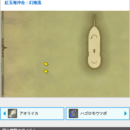
紅玉海沖合：幻海流
アオリイカ
ハゴロモウツボ