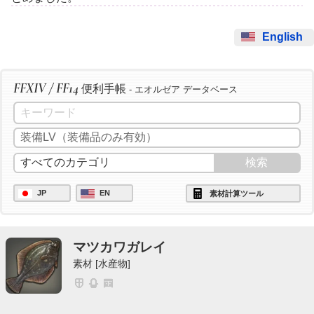
English
FFXIV / FF14
便利手帳
- エオルゼア データベース
JP
EN
素材計算ツール
マツカワガレイ
素材 [水産物]