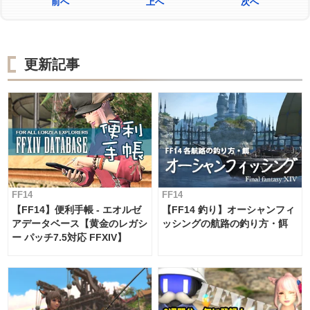
前へ
上へ
次へ
更新記事
FF14
FF14
【FF14】便利手帳 - エオルゼ
【FF14 釣り】オーシャンフィ
アデータベース【黄金のレガシ
ッシングの航路の釣り方・餌
ー パッチ7.5対応 FFXIV】