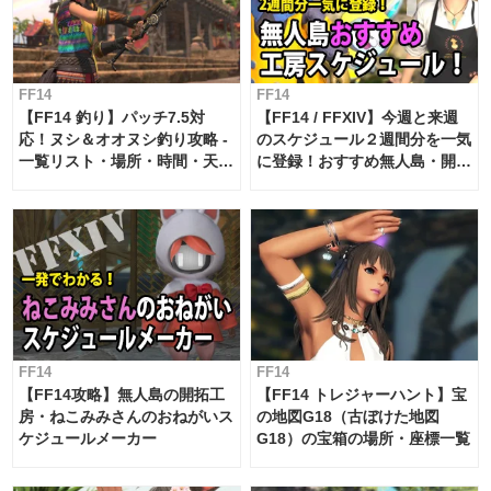
FF14
FF14
【FF14 釣り】パッチ7.5対
【FF14 / FFXIV】今週と来週
応！ヌシ＆オオヌシ釣り攻略 -
のスケジュール２週間分を一気
一覧リスト・場所・時間・天
に登録！おすすめ無人島・開拓
候・条件など まとめ
工房スケジュール【パッチ7.x
対応 / 毎週更新中】
FF14
FF14
【FF14攻略】無人島の開拓工
【FF14 トレジャーハント】宝
房・ねこみみさんのおねがいス
の地図G18（古ぼけた地図
ケジュールメーカー
G18）の宝箱の場所・座標一覧