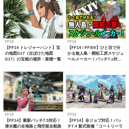
FF14
FF14
【FF14 トレジャーハント】宝
【FF14 / FFXIV】ひと目で分
の地図G17（古ぼけた地図
かる無人島・開拓工房スケジュ
G17）の宝箱の場所・座標一覧
ールメーカー！パッチ7.x対応
【島産品・貿易ツール】
FF14
FF14
【FF14】最新パッチ7.5対応！
【FF14】全ジョブ対応！パッ
潜水艦の全海路と飛空挺全航路
チ7.4 新式装備「コートリーラ