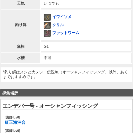
天気
いつでも
イワイソメ
クリル
釣り餌
ファットワーム
魚拓
G1
水槽
不可
*釣り餌はヌシと大ヌシ、伝説魚（オーシャンフィッシング）以外、あく
までおすすめです。
採集場所
エンデバー号 - オーシャンフィッシング
[漁師 Lv0]
紅玉海沖合
[漁師 Lv0]