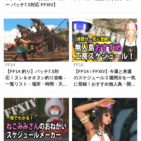
ー パッチ7.5対応 FFXIV】
FF14
FF14
【FF14 釣り】パッチ7.5対
【FF14 / FFXIV】今週と来週
応！ヌシ＆オオヌシ釣り攻略 -
のスケジュール２週間分を一気
一覧リスト・場所・時間・天
に登録！おすすめ無人島・開拓
候・条件など まとめ
工房スケジュール【パッチ7.x
対応 / 毎週更新中】