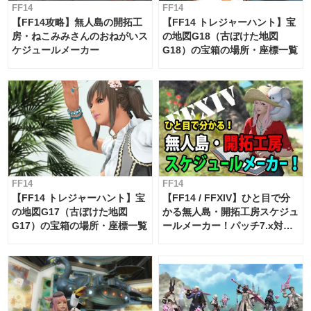
FF14
FF14
【FF14攻略】無人島の開拓工
【FF14 トレジャーハント】宝
房・ねこみみさんのおねがいス
の地図G18（古ぼけた地図
ケジュールメーカー
G18）の宝箱の場所・座標一覧
FF14
FF14
【FF14 トレジャーハント】宝
【FF14 / FFXIV】ひと目で分
の地図G17（古ぼけた地図
かる無人島・開拓工房スケジュ
G17）の宝箱の場所・座標一覧
ールメーカー！パッチ7.x対応
【島産品・貿易ツール】