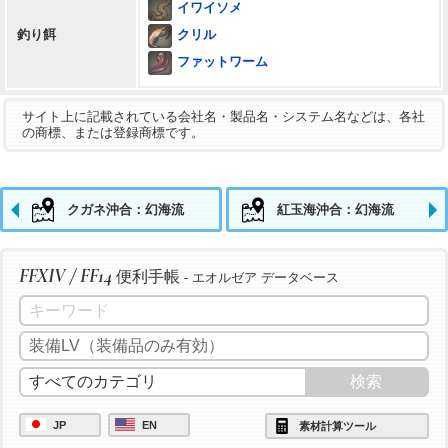
イワイソメ
クリル
釣り餌
ファットワーム
サイト上に記載されている会社名・製品名・システム名などは、各社
の商標、または登録商標です。
クガネ沖合：幻海流
紅玉海沖合：幻海流
FFXIV / FF14
便利手帳
- エオルゼア データベース
JP
EN
素材計算ツール