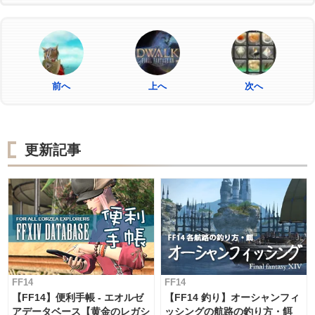
前へ
上へ
次へ
更新記事
FF14
FF14
【FF14】便利手帳 - エオルゼ
【FF14 釣り】オーシャンフィ
アデータベース【黄金のレガシ
ッシングの航路の釣り方・餌