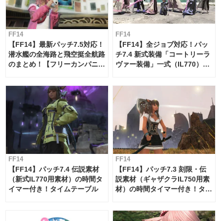
FF14
FF14
【FF14】最新パッチ7.5対応！
【FF14】全ジョブ対応！パッ
潜水艦の全海路と飛空挺全航路
チ7.4 新式装備「コートリーラ
のまとめ！【フリーカンパニ
ヴァー装備」一式（IL770）の
ー・サブマリンボイジャー】
必要素材一覧
FF14
FF14
【FF14】パッチ7.4 伝説素材
【FF14】パッチ7.3 刻限・伝
（新式IL770用素材）の時間タ
説素材（ギャザクラIL750用素
イマー付き！タイムテーブル
材）の時間タイマー付き！タイ
ムテーブル