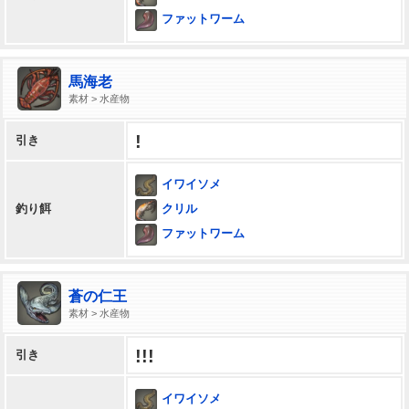
ファットワーム
馬海老
素材 > 水産物
!
引き
イワイソメ
クリル
釣り餌
ファットワーム
蒼の仁王
素材 > 水産物
!!!
引き
イワイソメ