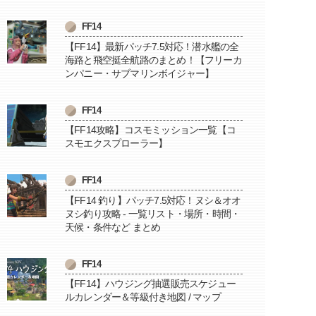
FF14
【FF14】最新パッチ7.5対応！潜水艦の全
海路と飛空挺全航路のまとめ！【フリーカ
ンパニー・サブマリンボイジャー】
FF14
【FF14攻略】コスモミッション一覧【コ
スモエクスプローラー】
FF14
【FF14 釣り】パッチ7.5対応！ヌシ＆オオ
ヌシ釣り攻略 - 一覧リスト・場所・時間・
天候・条件など まとめ
FF14
【FF14】ハウジング抽選販売スケジュー
ルカレンダー＆等級付き地図 / マップ