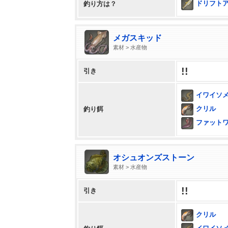
ドリフトア
釣り方は？
メガスキッド
素材 > 水産物
!!
引き
イワイソ
クリル
釣り餌
ファット
オシュオンズストーン
素材 > 水産物
!!
引き
クリル