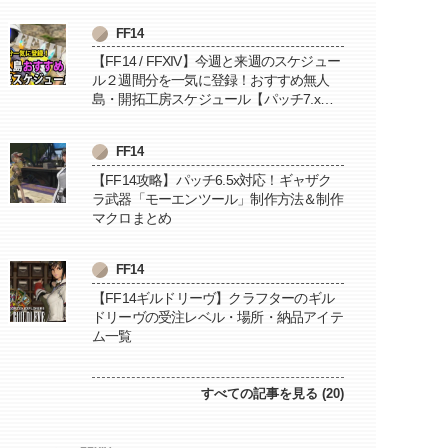
FF14
【FF14 / FFXIV】今週と来週のスケジュー
ル２週間分を一気に登録！おすすめ無人
島・開拓工房スケジュール【パッチ7.x対
応 / 毎週更新中】
FF14
【FF14攻略】パッチ6.5x対応！ギャザク
ラ武器「モーエンツール」制作方法＆制作
マクロまとめ
FF14
【FF14ギルドリーヴ】クラフターのギル
ドリーヴの受注レベル・場所・納品アイテ
ム一覧
すべての記事を見る (20)