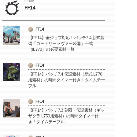
FFXIV
FF14
FF14
【FF14】全ジョブ対応！パッチ7.4 新式装
備「コートリーラヴァー装備」一式
（IL770）の必要素材一覧
FF14
【FF14】パッチ7.4 伝説素材（新式IL770
用素材）の時間タイマー付き！タイムテー
ブル
FF14
【FF14】パッチ7.3 刻限・伝説素材（ギャ
ザクラIL750用素材）の時間タイマー付
き！タイムテーブル