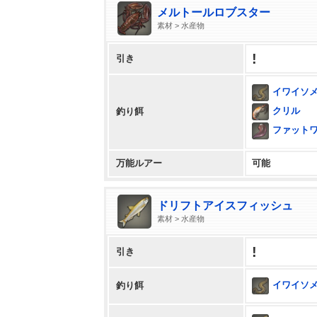
メルトールロブスター
素材 > 水産物
!
引き
イワイソ
クリル
釣り餌
ファット
万能ルアー
可能
ドリフトアイスフィッシュ
素材 > 水産物
!
引き
イワイソ
釣り餌