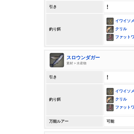
!
引き
イワイソ
クリル
釣り餌
ファット
スロウンダガー
素材 > 水産物
!
引き
イワイソ
クリル
釣り餌
ファット
万能ルアー
可能