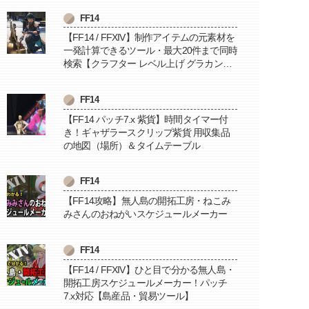
FF14
【FF14 / FFXIV】制作アイテムの元素材を
一発計算できるツール・最大20件まで同時
検索【クラフター レベル上げ グラカン納
品に便利】
FF14
【FF14 パッチ7.x 紫貨】時間タイマー付
き！ギャザラースクリップ紫貨 用収集品
の地図（場所）＆タイムテーブル
FF14
【FF14攻略】無人島の開拓工房・ねこみ
みさんのおねがいスケジュールメーカー
FF14
【FF14 / FFXIV】ひと目で分かる無人島・
開拓工房スケジュールメーカー！パッチ
7.x対応【島産品・貿易ツール】