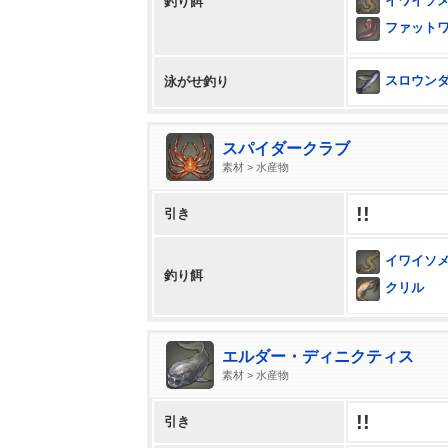
イワイソ
釣り餌
ファット
スロウン
泳がせ釣り
スパイダークラブ
素材 > 水産物
!!
引き
イワイソ
釣り餌
クリル
エルダー・ディニクティス
素材 > 水産物
!!
引き