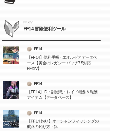
FFXIV
FF14 冒険便利ツール
FF14
【FF14】便利手帳 - エオルゼアデータベ
ース【黄金のレガシー パッチ7.5対応
FFXIV】
FF14
【FF14】ID・討滅戦・レイド概要＆報酬
アイテム【データベース】
FF14
【FF14 釣り】オーシャンフィッシングの
航路の釣り方・餌