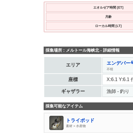
エオルゼア時間 [ET]
月齢
ローカル時間 [LT]
採集場所 : メルトール海峡北 - 詳細情報
エンデバー号
エリア
不明
座標
X:6.1 Y:6.1
ギャザラー
漁師 - 釣り
採集可能なアイテム
トライポッド
素材 > 水産物