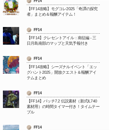
FF14
【FF14攻略】モグコレ2025「奇譚の探究
者」まとめ＆報酬アイテム！
FF14
【FF14】クレセントアイル：南征編 - 三
日月島南部のマップと天気予報付き
FF14
【FF14攻略】シーズナルイベント「エッ
グハント2025」開放クエスト＆報酬アイ
テムまとめ
FF14
【FF14】パッチ7.2 伝説素材（新式IL740
素材用）の時間タイマー付き！タイムテー
ブル
FF14