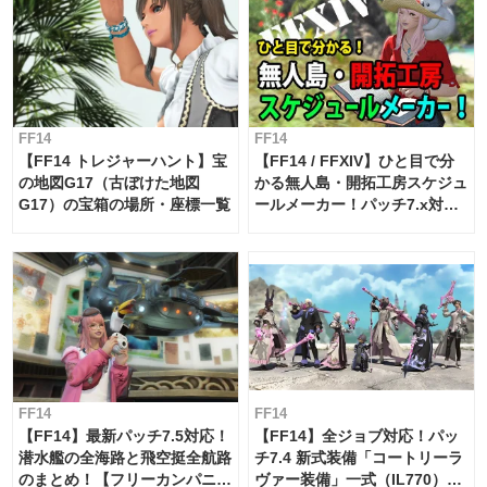
FF14
FF14
【FF14 トレジャーハント】宝
【FF14 / FFXIV】ひと目で分
の地図G17（古ぼけた地図
かる無人島・開拓工房スケジュ
G17）の宝箱の場所・座標一覧
ールメーカー！パッチ7.x対応
【島産品・貿易ツール】
FF14
FF14
【FF14】最新パッチ7.5対応！
【FF14】全ジョブ対応！パッ
潜水艦の全海路と飛空挺全航路
チ7.4 新式装備「コートリーラ
のまとめ！【フリーカンパニ
ヴァー装備」一式（IL770）の