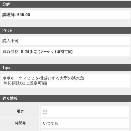
分解
調理師: 645.00
Price
購入不可
買取価格:
8
Gil (NQ)
[マーケット取引可能]
Tips
ボポル・ウィヒヒを根城とする大型の淡水魚
[魚拓額縁G2に設定可能]
釣り情報
!!
引き
時間帯
いつでも