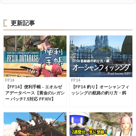
更新記事
FF14
FF14
【FF14】便利手帳 - エオルゼ
【FF14 釣り】オーシャンフィ
アデータベース【黄金のレガシ
ッシングの航路の釣り方・餌
ー パッチ7.5対応 FFXIV】