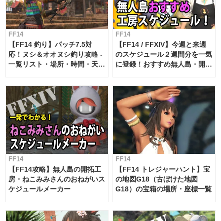
FF14
FF14
【FF14 釣り】パッチ7.5対
【FF14 / FFXIV】今週と来週
応！ヌシ＆オオヌシ釣り攻略 -
のスケジュール２週間分を一気
一覧リスト・場所・時間・天
に登録！おすすめ無人島・開拓
候・条件など まとめ
工房スケジュール【パッチ7.x
対応 / 毎週更新中】
FF14
FF14
【FF14攻略】無人島の開拓工
【FF14 トレジャーハント】宝
房・ねこみみさんのおねがいス
の地図G18（古ぼけた地図
ケジュールメーカー
G18）の宝箱の場所・座標一覧