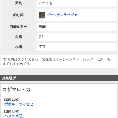
天気
いつでも
ゴールデンラーヴァ
釣り餌
万能ルアー
可能
魚拓
G2
水槽
不可
*釣り餌はヌシと大ヌシ、伝説魚（オーシャンフィッシング）以外、あく
までおすすめです。
採集場所
コザマル・カ
[漁師 Lv92]
ボポル・ウィヒヒ
[漁師 Lv91]
ハヌの水辺