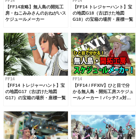
FF14
FF14
【FF14攻略】無人島の開拓工
【FF14 トレジャーハント】宝
房・ねこみみさんのおねがいス
の地図G18（古ぼけた地図
ケジュールメーカー
G18）の宝箱の場所・座標一覧
FF14
FF14
【FF14 トレジャーハント】宝
【FF14 / FFXIV】ひと目で分
の地図G17（古ぼけた地図
かる無人島・開拓工房スケジュ
G17）の宝箱の場所・座標一覧
ールメーカー！パッチ7.x対応
【島産品・貿易ツール】