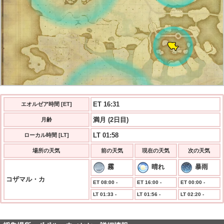
ET 16:31
エオルゼア時間 [ET]
満月 (2日目)
月齢
LT 01:58
ローカル時間 [LT]
場所の天気
前の天気
現在の天気
次の天気
霧
晴れ
暴雨
コザマル・カ
ET 08:00 -
ET 16:00 -
ET 00:00 -
LT 01:33 -
LT 01:56 -
LT 02:20 -