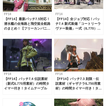
FF14
FF14
【FF14】最新パッチ7.5対応！
【FF14】全ジョブ対応！パッ
潜水艦の全海路と飛空挺全航路
チ7.4 新式装備「コートリーラ
のまとめ！【フリーカンパニ
ヴァー装備」一式（IL770）の
ー・サブマリンボイジャー】
必要素材一覧
FF14
FF14
【FF14】パッチ7.4 伝説素材
【FF14】パッチ7.3 刻限・伝
（新式IL770用素材）の時間タ
説素材（ギャザクラIL750用素
イマー付き！タイムテーブル
材）の時間タイマー付き！タイ
ムテーブル