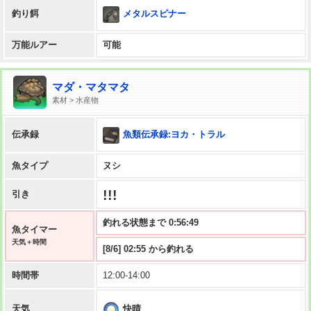
メタルスピナー
釣り餌
万能ルアー
可能
マダ・マタマタ
素材 > 水産物
魚類伝承録:ヨカ・トラル
伝承録
魚タイプ
ヌシ
!!!
引き
釣れる状態まで 0:56:48
魚タイマー
天気＋時間
[8/6] 02:55 から釣れる
時間帯
12:00-14:00
快晴
天気