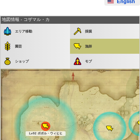
English
地図情報 - コザマル・カ
エリア移動
採掘
園芸
漁師
ショップ
モブ
Lv92 ボポル・ウィヒヒ