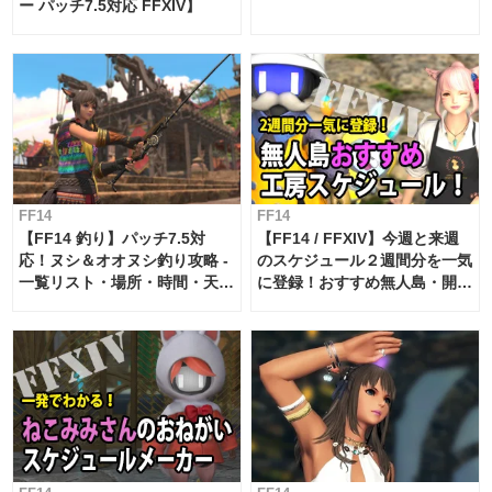
ー パッチ7.5対応 FFXIV】
FF14
FF14
【FF14 釣り】パッチ7.5対
【FF14 / FFXIV】今週と来週
応！ヌシ＆オオヌシ釣り攻略 -
のスケジュール２週間分を一気
一覧リスト・場所・時間・天
に登録！おすすめ無人島・開拓
候・条件など まとめ
工房スケジュール【パッチ7.x
対応 / 毎週更新中】