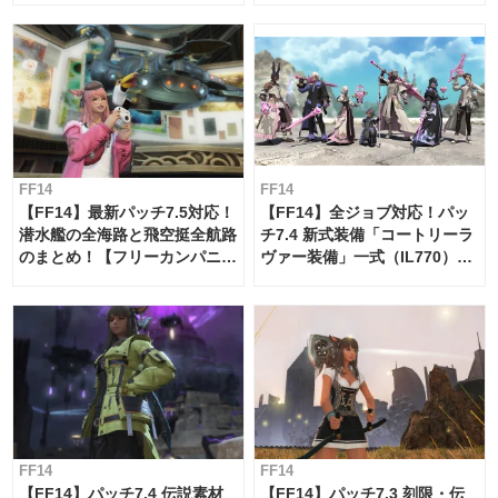
FF14
FF14
【FF14】最新パッチ7.5対応！
【FF14】全ジョブ対応！パッ
潜水艦の全海路と飛空挺全航路
チ7.4 新式装備「コートリーラ
のまとめ！【フリーカンパニ
ヴァー装備」一式（IL770）の
ー・サブマリンボイジャー】
必要素材一覧
FF14
FF14
【FF14】パッチ7.4 伝説素材
【FF14】パッチ7.3 刻限・伝