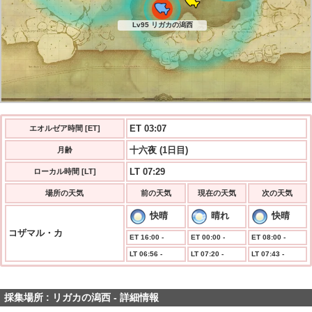
Lv95 リガカの潟西
ET 03:08
エオルゼア時間 [ET]
十六夜 (1日目)
月齢
LT 07:29
ローカル時間 [LT]
場所の天気
前の天気
現在の天気
次の天気
快晴
晴れ
快晴
コザマル・カ
ET 16:00 -
ET 00:00 -
ET 08:00 -
LT 06:56 -
LT 07:20 -
LT 07:43 -
採集場所 : リガカの潟西 - 詳細情報