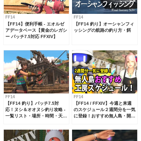
FF14
FF14
【FF14】便利手帳 - エオルゼ
【FF14 釣り】オーシャンフィ
アデータベース【黄金のレガシ
ッシングの航路の釣り方・餌
ー パッチ7.5対応 FFXIV】
FF14
FF14
【FF14 釣り】パッチ7.5対
【FF14 / FFXIV】今週と来週
応！ヌシ＆オオヌシ釣り攻略 -
のスケジュール２週間分を一気
一覧リスト・場所・時間・天
に登録！おすすめ無人島・開拓
候・条件など まとめ
工房スケジュール【パッチ7.x
対応 / 毎週更新中】