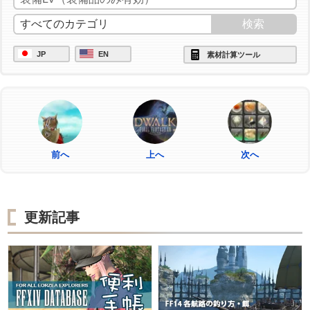
JP
EN
素材計算ツール
前へ
上へ
次へ
更新記事