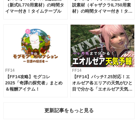
（新式IL770用素材）の時間タ
説素材（ギャザクラIL750用素
イマー付き！タイムテーブル
材）の時間タイマー付き！タイ
ムテーブル
FF14
FF14
【FF14攻略】モグコレ
【FF14】パッチ7.25対応！エ
2025「奇譚の探究者」まとめ
オルゼア各エリアの天気がひと
＆報酬アイテム！
目で分かる「エオルゼア天気予
報」！
更新記事をもっと見る