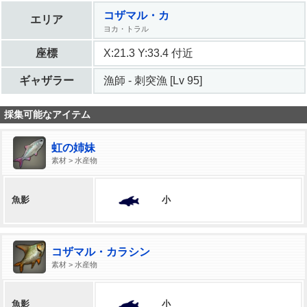
コザマル・カ
エリア
ヨカ・トラル
座標
X:21.3 Y:33.4 付近
ギャザラー
漁師 - 刺突漁 [Lv 95]
採集可能なアイテム
虹の姉妹
素材 > 水産物
小
魚影
コザマル・カラシン
素材 > 水産物
小
魚影