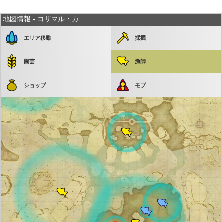
地図情報 - コザマル・カ
エリア移動
採掘
園芸
漁師
ショップ
モブ