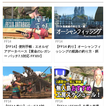
FF14
FF14
【FF14】便利手帳 - エオルゼ
【FF14 釣り】オーシャンフィ
アデータベース【黄金のレガシ
ッシングの航路の釣り方・餌
ー パッチ7.5対応 FFXIV】
FF14
FF14