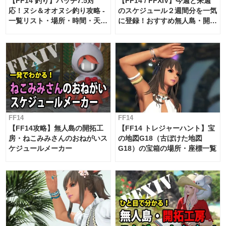
【FF14 釣り】パッチ7.5対
【FF14 / FFXIV】今週と来週
応！ヌシ＆オオヌシ釣り攻略 -
のスケジュール２週間分を一気
一覧リスト・場所・時間・天
に登録！おすすめ無人島・開拓
候・条件など まとめ
工房スケジュール【パッチ7.x
対応 / 毎週更新中】
FF14
FF14
【FF14攻略】無人島の開拓工
【FF14 トレジャーハント】宝
房・ねこみみさんのおねがいス
の地図G18（古ぼけた地図
ケジュールメーカー
G18）の宝箱の場所・座標一覧