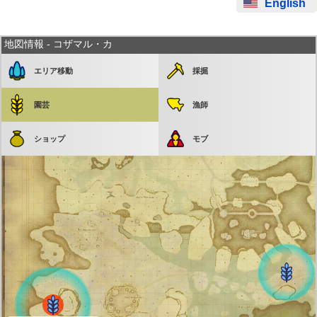
English
地図情報 - コザマル・カ
エリア移動
採掘
園芸
漁師
発生まで 25:27
ショップ
モブ