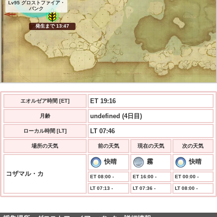
Lv95 グロストファイア・
バンク
発生まで 13:47
ET 19:16
エオルゼア時間 [ET]
undefined (4日目)
月齢
LT 07:46
ローカル時間 [LT]
場所の天気
前の天気
現在の天気
次の天気
快晴
霧
快晴
コザマル・カ
ET 08:00 -
ET 16:00 -
ET 00:00 -
LT 07:13 -
LT 07:36 -
LT 08:00 -