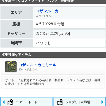
採集場所 : グロストファイア・バンク - 詳細情報
コザマル・カ
エリア
ヨカ・トラル
座標
X:5.7 Y:28.0 付近
ギャザラー
園芸師 - 草刈 [Lv 95]
時間帯
いつでも
採集可能なアイテム
コザマル・カモミール
素材 > 錬金術材
サイト上に記載されている会社名・製品名・システム名などは、各社
の商標、または登録商標です。
ラァー・トートー
ジョブリト灰戦場