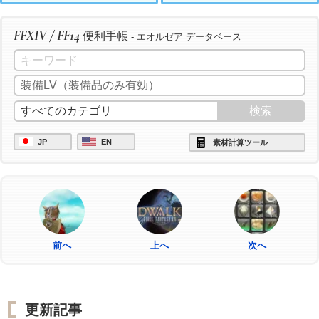
FFXIV / FF14
便利手帳
- エオルゼア データベース
JP
EN
素材計算ツール
前へ
上へ
次へ
更新記事