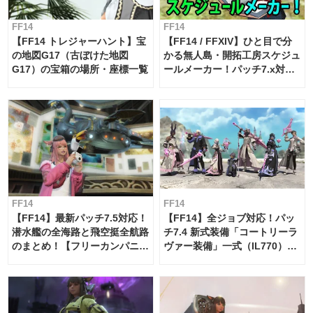
FF14
FF14
【FF14 トレジャーハント】宝
【FF14 / FFXIV】ひと目で分
の地図G17（古ぼけた地図
かる無人島・開拓工房スケジュ
G17）の宝箱の場所・座標一覧
ールメーカー！パッチ7.x対応
【島産品・貿易ツール】
FF14
FF14
【FF14】最新パッチ7.5対応！
【FF14】全ジョブ対応！パッ
潜水艦の全海路と飛空挺全航路
チ7.4 新式装備「コートリーラ
のまとめ！【フリーカンパニ
ヴァー装備」一式（IL770）の
ー・サブマリンボイジャー】
必要素材一覧