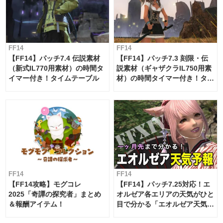
FF14
FF14
【FF14】パッチ7.4 伝説素材
【FF14】パッチ7.3 刻限・伝
（新式IL770用素材）の時間タ
説素材（ギャザクラIL750用素
イマー付き！タイムテーブル
材）の時間タイマー付き！タイ
ムテーブル
FF14
FF14
【FF14攻略】モグコレ
【FF14】パッチ7.25対応！エ
2025「奇譚の探究者」まとめ
オルゼア各エリアの天気がひと
＆報酬アイテム！
目で分かる「エオルゼア天気予
報」！