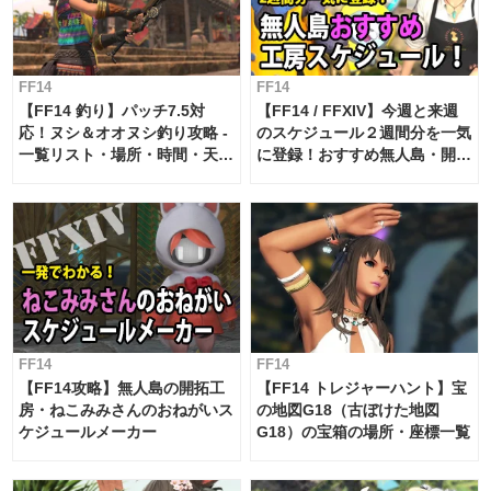
FF14
FF14
【FF14 釣り】パッチ7.5対
【FF14 / FFXIV】今週と来週
応！ヌシ＆オオヌシ釣り攻略 -
のスケジュール２週間分を一気
一覧リスト・場所・時間・天
に登録！おすすめ無人島・開拓
候・条件など まとめ
工房スケジュール【パッチ7.x
対応 / 毎週更新中】
FF14
FF14
【FF14攻略】無人島の開拓工
【FF14 トレジャーハント】宝
房・ねこみみさんのおねがいス
の地図G18（古ぼけた地図
ケジュールメーカー
G18）の宝箱の場所・座標一覧