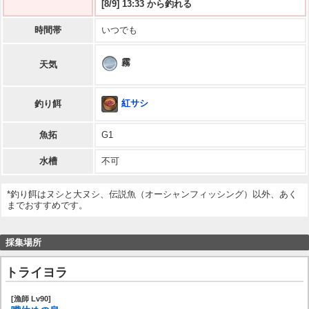
[8/9] 13:33 から釣れる
時間帯
いつでも
霧
天気
紅サシ
釣り餌
魚拓
G1
水槽
不可
*釣り餌はヌシと大ヌシ、伝説魚（オーシャンフィッシング）以外、あく
までおすすめです。
採集場所
トライヨラ
[漁師 Lv90]