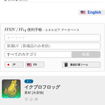
English
FFXIV / FF14
便利手帳
- エオルゼア データベース
JP
EN
素材計算ツール
ヌシ
イクブロフロッグ
素材 [水産物]