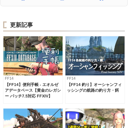
更新記事
FF14
FF14
【FF14】便利手帳 - エオルゼ
【FF14 釣り】オーシャンフィ
アデータベース【黄金のレガシ
ッシングの航路の釣り方・餌
ー パッチ7.5対応 FFXIV】