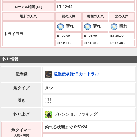
LT 12:42
ローカル時間 [LT]
場所の天気
前の天気
現在の天気
次の天気
晴れ
晴れ
晴れ
トライヨラ
ET 00:00 -
ET 08:00 -
ET 16:00 -
LT 12:00 -
LT 12:23 -
LT 12:46 -
釣り情報
魚類伝承録:ヨカ・トラル
伝承録
魚タイプ
ヌシ
!!!
引き
プレシジョンフッキング
釣り上げ
釣れる状態まで 0:50:23
魚タイマー
天気＋時間