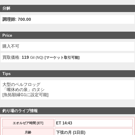
分解
調理師: 700.00
Price
購入不可
買取価格:
119
Gil (NQ)
[マーケット取引可能]
Tips
大型のペルフロッグ
「嘴休めの泉」のヌシ
[魚拓額縁G1に設定可能]
釣り場のライブ情報
ET 14:43
エオルゼア時間 [ET]
下弦の月 (1日目)
月齢