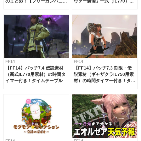
のまとめ！【フリーカンパニ
ヴァー装備」一式（IL770）の
ー・サブマリンボイジャー】
必要素材一覧
FF14
FF14
【FF14】パッチ7.4 伝説素材
【FF14】パッチ7.3 刻限・伝
（新式IL770用素材）の時間タ
説素材（ギャザクラIL750用素
イマー付き！タイムテーブル
材）の時間タイマー付き！タイ
ムテーブル