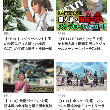
FF14
FF14
【FF14 トレジャーハント】宝
【FF14 / FFXIV】ひと目で分
の地図G17（古ぼけた地図
かる無人島・開拓工房スケジュ
G17）の宝箱の場所・座標一覧
ールメーカー！パッチ7.x対応
【島産品・貿易ツール】
FF14
FF14
【FF14】最新パッチ7.5対応！
【FF14】全ジョブ対応！パッ
潜水艦の全海路と飛空挺全航路
チ7.4 新式装備「コートリーラ