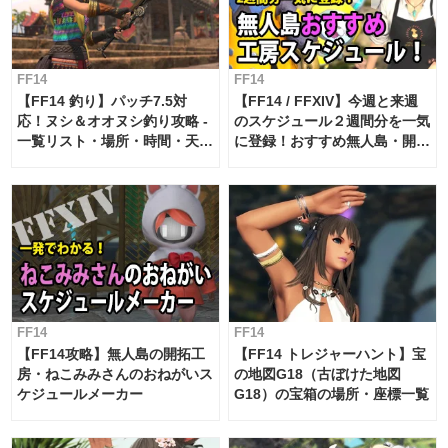
FF14
FF14
【FF14 釣り】パッチ7.5対
【FF14 / FFXIV】今週と来週
応！ヌシ＆オオヌシ釣り攻略 -
のスケジュール２週間分を一気
一覧リスト・場所・時間・天
に登録！おすすめ無人島・開拓
候・条件など まとめ
工房スケジュール【パッチ7.x
対応 / 毎週更新中】
FF14
FF14
【FF14攻略】無人島の開拓工
【FF14 トレジャーハント】宝
房・ねこみみさんのおねがいス
の地図G18（古ぼけた地図
ケジュールメーカー
G18）の宝箱の場所・座標一覧