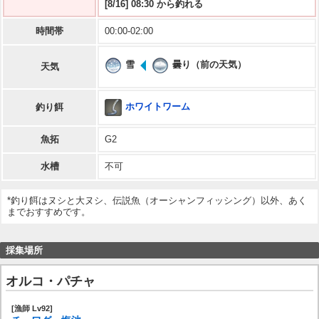
[8/16] 08:30 から釣れる
時間帯
00:00-02:00
雪
曇り（前の天気）
天気
ホワイトワーム
釣り餌
魚拓
G2
水槽
不可
*釣り餌はヌシと大ヌシ、伝説魚（オーシャンフィッシング）以外、あく
までおすすめです。
採集場所
オルコ・パチャ
[漁師 Lv92]