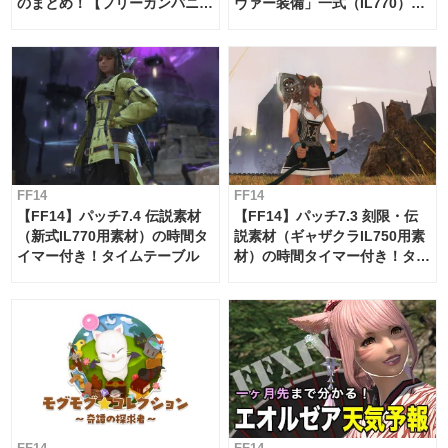
のまとめ！【フリーカンパニ
ヴァー装備」一式（IL770）の
ー・サブマリンボイジャー】
必要素材一覧
FF14
FF14
【FF14】パッチ7.4 伝説素材
【FF14】パッチ7.3 刻限・伝
（新式IL770用素材）の時間タ
説素材（ギャザクラIL750用素
イマー付き！タイムテーブル
材）の時間タイマー付き！タイ
ムテーブル