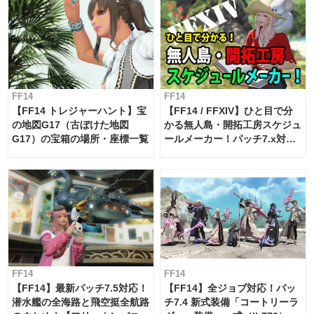
FF14
FF14
【FF14 トレジャーハント】宝
【FF14 / FFXIV】ひと目で分
の地図G17（古ぼけた地図
かる無人島・開拓工房スケジュ
G17）の宝箱の場所・座標一覧
ールメーカー！パッチ7.x対応
【島産品・貿易ツール】
FF14
FF14
【FF14】最新パッチ7.5対応！
【FF14】全ジョブ対応！パッ
潜水艦の全海路と飛空挺全航路
チ7.4 新式装備「コートリーラ