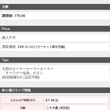
分解
調理師: 770.00
Price
購入不可
買取価格:
119
Gil (NQ)
[マーケット取引可能]
Tips
大型のオーラーオーラーオーラー
「チーワグー塩池」のヌシ
[魚拓額縁G2に設定可能]
釣り場のライブ情報
ET 04:11
エオルゼア時間 [ET]
二十六夜 (4日目)
月齢