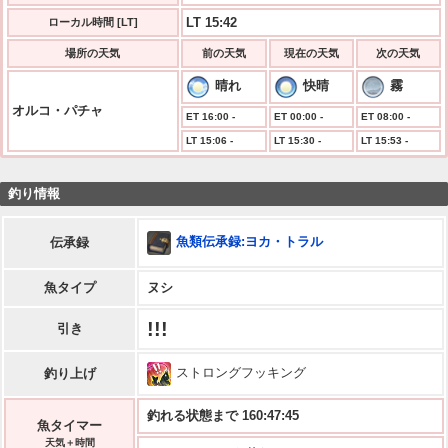
LT 15:42
ローカル時間 [LT]
場所の天気
前の天気
現在の天気
次の天気
晴れ
快晴
霧
オルコ・パチャ
ET 16:00 -
ET 00:00 -
ET 08:00 -
LT 15:06 -
LT 15:30 -
LT 15:53 -
釣り情報
魚類伝承録:ヨカ・トラル
伝承録
魚タイプ
ヌシ
!!!
引き
ストロングフッキング
釣り上げ
釣れる状態まで 160:47:45
魚タイマー
天気＋時間