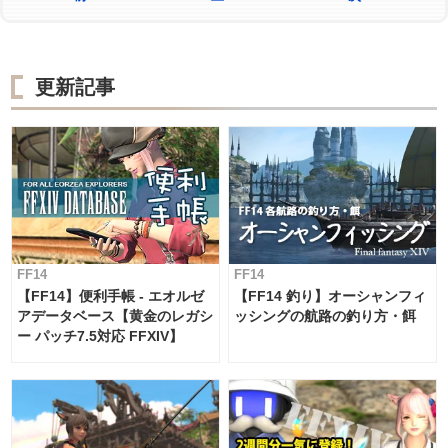
更新記事
FF14
FF14
【FF14】便利手帳 - エオルゼ
【FF14 釣り】オーシャンフィ
アデータベース【黄金のレガシ
ッシングの航路の釣り方・餌
ー パッチ7.5対応 FFXIV】