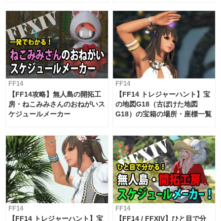
対応 / 毎週更新中】
FF14
FF14
【FF14攻略】無人島の開拓工
【FF14 トレジャーハント】宝
房・ねこみみさんのおねがいス
の地図G18（古ぼけた地図
ケジュールメーカー
G18）の宝箱の場所・座標一覧
FF14
FF14
【FF14 トレジャーハント】宝
【FF14 / FFXIV】ひと目で分