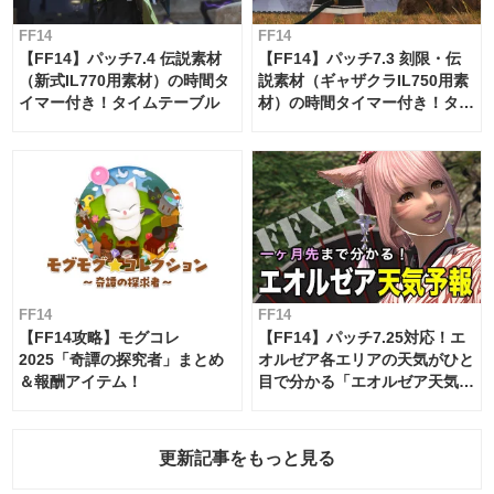
FF14
FF14
【FF14】パッチ7.4 伝説素材
【FF14】パッチ7.3 刻限・伝
（新式IL770用素材）の時間タ
説素材（ギャザクラIL750用素
イマー付き！タイムテーブル
材）の時間タイマー付き！タイ
ムテーブル
FF14
FF14
【FF14攻略】モグコレ
【FF14】パッチ7.25対応！エ
2025「奇譚の探究者」まとめ
オルゼア各エリアの天気がひと
＆報酬アイテム！
目で分かる「エオルゼア天気予
報」！
更新記事をもっと見る