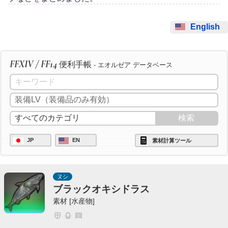
English
FFXIV / FF14
便利手帳
- エオルゼア データベース
JP
EN
素材計算ツール
ヌシ
ブラックオキシドラス
素材 [水産物]