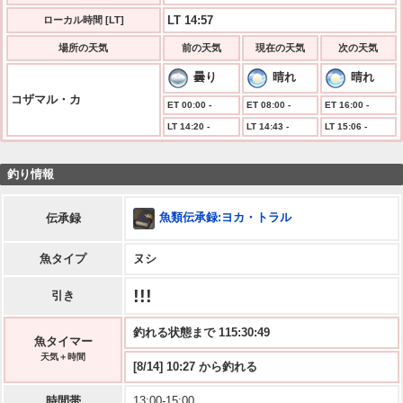
LT 14:57
ローカル時間 [LT]
場所の天気
前の天気
現在の天気
次の天気
曇り
晴れ
晴れ
コザマル・カ
ET 00:00 -
ET 08:00 -
ET 16:00 -
LT 14:20 -
LT 14:43 -
LT 15:06 -
釣り情報
魚類伝承録:ヨカ・トラル
伝承録
魚タイプ
ヌシ
!!!
引き
釣れる状態まで 115:30:48
魚タイマー
天気＋時間
[8/14] 10:27 から釣れる
時間帯
13:00-15:00