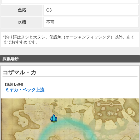
魚拓
G3
水槽
不可
*釣り餌はヌシと大ヌシ、伝説魚（オーシャンフィッシング）以外、あく
までおすすめです。
採集場所
コザマル・カ
[漁師 Lv94]
ミヤカ・ベック上流