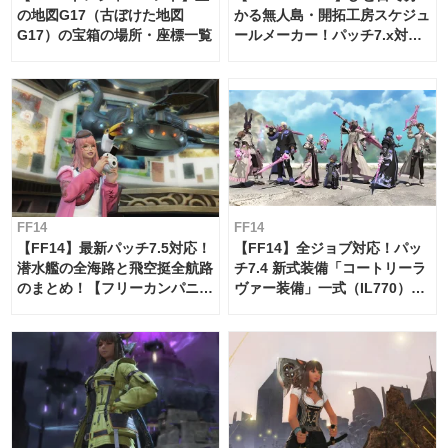
の地図G17（古ぼけた地図
かる無人島・開拓工房スケジュ
G17）の宝箱の場所・座標一覧
ールメーカー！パッチ7.x対応
【島産品・貿易ツール】
FF14
FF14
【FF14】最新パッチ7.5対応！
【FF14】全ジョブ対応！パッ
潜水艦の全海路と飛空挺全航路
チ7.4 新式装備「コートリーラ
のまとめ！【フリーカンパニ
ヴァー装備」一式（IL770）の
ー・サブマリンボイジャー】
必要素材一覧