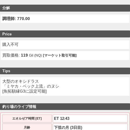
分解
調理師: 770.00
Price
購入不可
買取価格:
119
Gil (NQ)
[マーケット取引可能]
Tips
大型のオキシドラス
「ミヤカ・ベック上流」のヌシ
[魚拓額縁G3に設定可能]
釣り場のライブ情報
ET 12:43
エオルゼア時間 [ET]
下弦の月 (3日目)
月齢