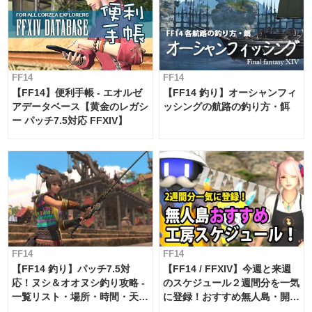
FF14
FF14
【FF14】便利手帳 - エオルゼ
【FF14 釣り】オーシャンフィ
アデータベース【黄金のレガシ
ッシングの航路の釣り方・餌
ー パッチ7.5対応 FFXIV】
FF14
FF14
【FF14 釣り】パッチ7.5対
【FF14 / FFXIV】今週と来週
応！ヌシ＆オオヌシ釣り攻略 -
のスケジュール２週間分を一気
一覧リスト・場所・時間・天
に登録！おすすめ無人島・開拓
候・条件など まとめ
工房スケジュール【パッチ7.x