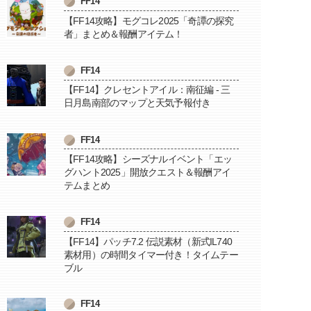
FF14
【FF14攻略】モグコレ2025「奇譚の探究
者」まとめ＆報酬アイテム！
FF14
【FF14】クレセントアイル：南征編 - 三
日月島南部のマップと天気予報付き
FF14
【FF14攻略】シーズナルイベント「エッ
グハント2025」開放クエスト＆報酬アイ
テムまとめ
FF14
【FF14】パッチ7.2 伝説素材（新式IL740
素材用）の時間タイマー付き！タイムテー
ブル
FF14