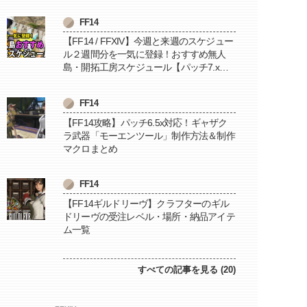
FF14
【FF14 / FFXIV】今週と来週のスケジュー
ル２週間分を一気に登録！おすすめ無人
島・開拓工房スケジュール【パッチ7.x対
応 / 毎週更新中】
FF14
【FF14攻略】パッチ6.5x対応！ギャザク
ラ武器「モーエンツール」制作方法＆制作
マクロまとめ
FF14
【FF14ギルドリーヴ】クラフターのギル
ドリーヴの受注レベル・場所・納品アイテ
ム一覧
すべての記事を見る (20)