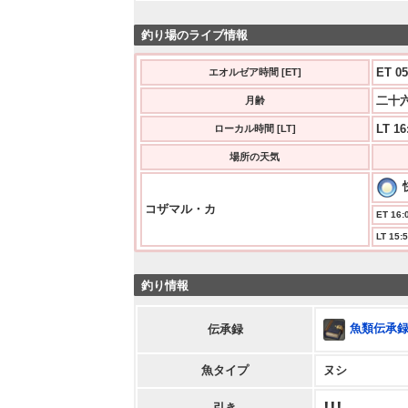
釣り場のライブ情報
ET 05
エオルゼア時間 [ET]
二十六
月齢
LT 16
ローカル時間 [LT]
場所の天気
コザマル・カ
ET 16:0
LT 15:5
釣り情報
魚類伝承録
伝承録
魚タイプ
ヌシ
引き