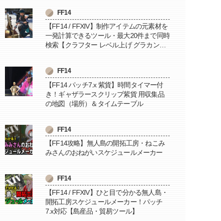
FF14
【FF14 / FFXIV】制作アイテムの元素材を
一発計算できるツール・最大20件まで同時
検索【クラフター レベル上げ グラカン納
品に便利】
FF14
【FF14 パッチ7.x 紫貨】時間タイマー付
き！ギャザラースクリップ紫貨 用収集品
の地図（場所）＆タイムテーブル
FF14
【FF14攻略】無人島の開拓工房・ねこみ
みさんのおねがいスケジュールメーカー
FF14
【FF14 / FFXIV】ひと目で分かる無人島・
開拓工房スケジュールメーカー！パッチ
7.x対応【島産品・貿易ツール】