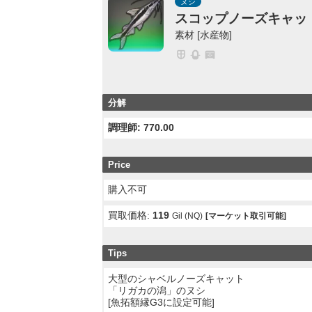
ヌシ
スコップノーズキャッ
素材 [水産物]
分解
調理師: 770.00
Price
購入不可
買取価格:
119
Gil (NQ)
[マーケット取引可能]
Tips
大型のシャベルノーズキャット
「リガカの潟」のヌシ
[魚拓額縁G3に設定可能]