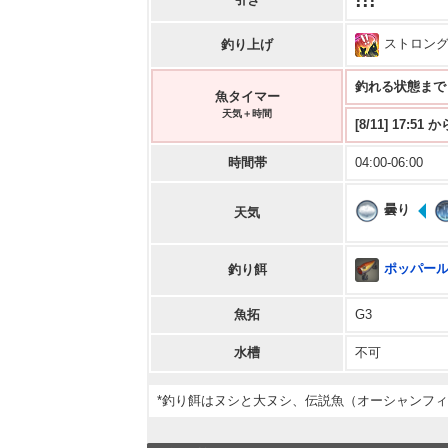
!!!
ストロン
釣り上げ
釣れる状態まで 12
魚タイマー
天気＋時間
[8/11] 17:51
時間帯
04:00-06:00
曇り
天気
ポッパー
釣り餌
魚拓
G3
水槽
不可
*釣り餌はヌシと大ヌシ、伝説魚（オーシャンフ