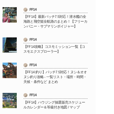
FF14
【FF14】最新パッチ7.5対応！潜水艦の全
海路と飛空挺全航路のまとめ！【フリーカ
ンパニー・サブマリンボイジャー】
FF14
【FF14攻略】コスモミッション一覧【コ
スモエクスプローラー】
FF14
【FF14 釣り】パッチ7.5対応！ヌシ＆オオ
ヌシ釣り攻略 - 一覧リスト・場所・時間・
天候・条件など まとめ
FF14
【FF14】ハウジング抽選販売スケジュー
ルカレンダー＆等級付き地図 / マップ