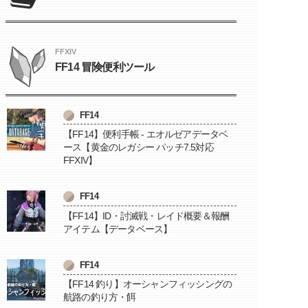
FFXIV
FF14 冒険便利ツール
FF14
【FF14】便利手帳 - エオルゼアデータベ
ース【黄金のレガシー パッチ7.5対応
FFXIV】
FF14
【FF14】ID・討滅戦・レイド概要＆報酬
アイテム【データベース】
FF14
【FF14 釣り】オーシャンフィッシングの
航路の釣り方・餌