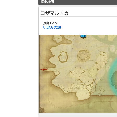
採集場所
コザマル・カ
[漁師 Lv95]
リガカの潟